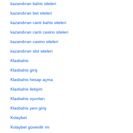
kazandıran bahis siteleri
kazandıran bet siteleri
kazandıran canlı bahis siteleri
kazandıran canlı casino siteleri
kazandıran casino siteleri
kazandıran slot siteleri
Klasbahis
Klasbahis giriş
Klasbahis hesap açma
Klasbahis iletişim
Klasbahis oyunları
Klasbahis yeni giriş
Kolaybet
Kolaybet güvenilir mi