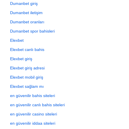
Dumanbet giriş
Dumanbet iletişim
Dumanbet oranları
Dumanbet spor bahisleri
Elexbet
Elexbet canlı bahis
Elexbet giriş
Elexbet giriş adresi
Elexbet mobil giriş
Elexbet sağlam mı
en güvenilir bahis siteleri
en güvenilir canlı bahis siteleri
en güvenilir casino siteleri
en güvenilir iddaa siteleri