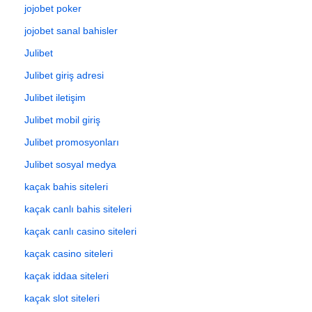
jojobet poker
jojobet sanal bahisler
Julibet
Julibet giriş adresi
Julibet iletişim
Julibet mobil giriş
Julibet promosyonları
Julibet sosyal medya
kaçak bahis siteleri
kaçak canlı bahis siteleri
kaçak canlı casino siteleri
kaçak casino siteleri
kaçak iddaa siteleri
kaçak slot siteleri