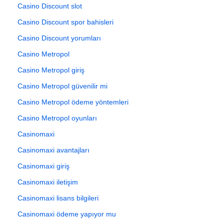
Casino Discount slot
Casino Discount spor bahisleri
Casino Discount yorumları
Casino Metropol
Casino Metropol giriş
Casino Metropol güvenilir mi
Casino Metropol ödeme yöntemleri
Casino Metropol oyunları
Casinomaxi
Casinomaxi avantajları
Casinomaxi giriş
Casinomaxi iletişim
Casinomaxi lisans bilgileri
Casinomaxi ödeme yapıyor mu