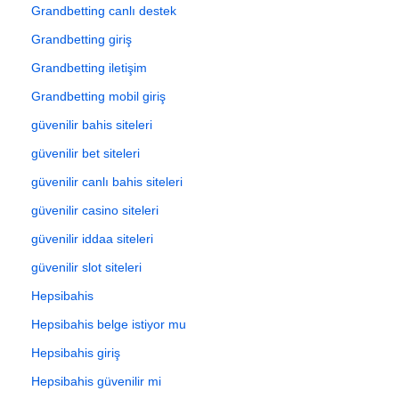
Grandbetting canlı destek
Grandbetting giriş
Grandbetting iletişim
Grandbetting mobil giriş
güvenilir bahis siteleri
güvenilir bet siteleri
güvenilir canlı bahis siteleri
güvenilir casino siteleri
güvenilir iddaa siteleri
güvenilir slot siteleri
Hepsibahis
Hepsibahis belge istiyor mu
Hepsibahis giriş
Hepsibahis güvenilir mi