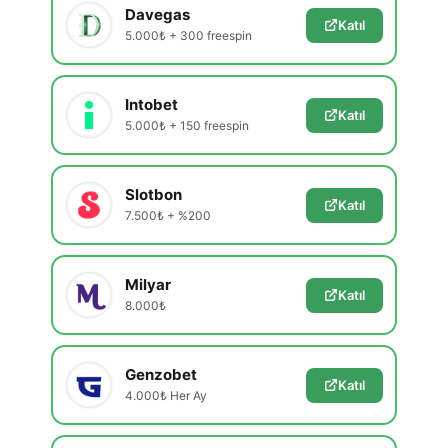
Davegas
Katıl
5.000₺ + 300 freespin
Intobet
Katıl
5.000₺ + 150 freespin
Slotbon
Katıl
7.500₺ + %200
Milyar
Katıl
8.000₺
Genzobet
Katıl
4.000₺ Her Ay