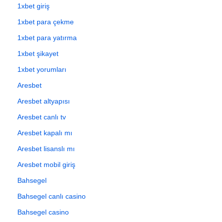
1xbet giriş
1xbet para çekme
1xbet para yatırma
1xbet şikayet
1xbet yorumları
Aresbet
Aresbet altyapısı
Aresbet canlı tv
Aresbet kapalı mı
Aresbet lisanslı mı
Aresbet mobil giriş
Bahsegel
Bahsegel canlı casino
Bahsegel casino