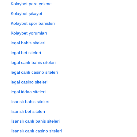
Kolaybet para çekme
Kolaybet şikayet
Kolaybet spor bahisleri
Kolaybet yorumları
legal bahis siteleri
legal bet siteleri
legal canlı bahis siteleri
legal canlı casino siteleri
legal casino siteleri
legal iddaa siteleri
lisanslı bahis siteleri
lisanslı bet siteleri
lisanslı canlı bahis siteleri
lisanslı canlı casino siteleri