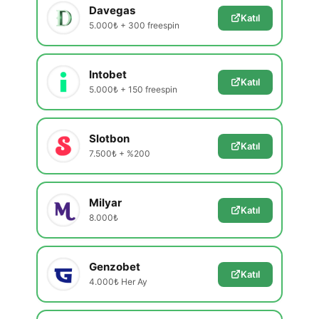
Davegas
Katıl
5.000₺ + 300 freespin
Intobet
Katıl
5.000₺ + 150 freespin
Slotbon
Katıl
7.500₺ + %200
Milyar
Katıl
8.000₺
Genzobet
Katıl
4.000₺ Her Ay