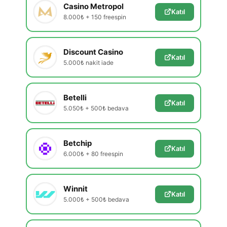
Casino Metropol
Katıl
8.000₺ + 150 freespin
Discount Casino
Katıl
5.000₺ nakit iade
Betelli
Katıl
5.050₺ + 500₺ bedava
Betchip
Katıl
6.000₺ + 80 freespin
Winnit
Katıl
5.000₺ + 500₺ bedava