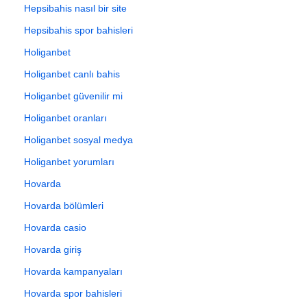
Hepsibahis nasıl bir site
Hepsibahis spor bahisleri
Holiganbet
Holiganbet canlı bahis
Holiganbet güvenilir mi
Holiganbet oranları
Holiganbet sosyal medya
Holiganbet yorumları
Hovarda
Hovarda bölümleri
Hovarda casio
Hovarda giriş
Hovarda kampanyaları
Hovarda spor bahisleri