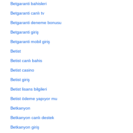
Betgaranti bahisleri
Betgaranti canlı tv
Betgaranti deneme bonusu
Betgaranti giriş
Betgaranti mobil giriş
Betist
Betist canlı bahis
Betist casino
Betist giriş
Betist lisans bilgileri
Betist ödeme yapıyor mu
Betkanyon
Betkanyon canlı destek
Betkanyon giriş