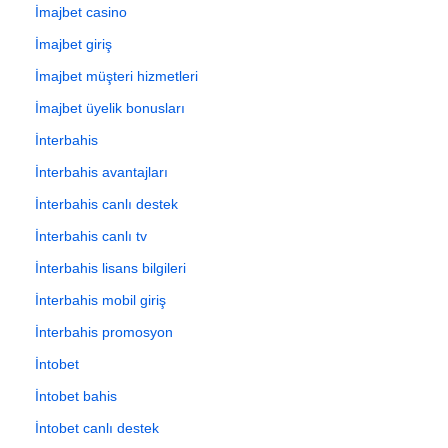
İmajbet casino
İmajbet giriş
İmajbet müşteri hizmetleri
İmajbet üyelik bonusları
İnterbahis
İnterbahis avantajları
İnterbahis canlı destek
İnterbahis canlı tv
İnterbahis lisans bilgileri
İnterbahis mobil giriş
İnterbahis promosyon
İntobet
İntobet bahis
İntobet canlı destek