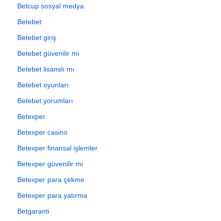
Betcup sosyal medya
Betebet
Betebet giriş
Betebet güvenilir mi
Betebet lisanslı mı
Betebet oyunları
Betebet yorumları
Betexper
Betexper casino
Betexper finansal işlemler
Betexper güvenilir mi
Betexper para çekme
Betexper para yatırma
Betgaranti