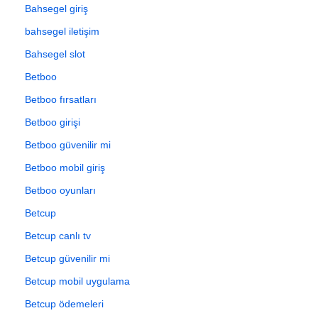
Bahsegel giriş
bahsegel iletişim
Bahsegel slot
Betboo
Betboo fırsatları
Betboo girişi
Betboo güvenilir mi
Betboo mobil giriş
Betboo oyunları
Betcup
Betcup canlı tv
Betcup güvenilir mi
Betcup mobil uygulama
Betcup ödemeleri