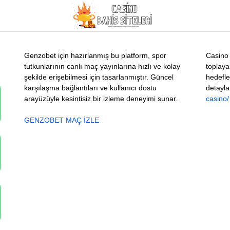
Genzobet için hazırlanmış bu platform, spor
Casino 
tutkunlarının canlı maç yayınlarına hızlı ve kolay
toplaya
şekilde erişebilmesi için tasarlanmıştır. Güncel
hedefle
karşılaşma bağlantıları ve kullanıcı dostu
detaylar
arayüzüyle kesintisiz bir izleme deneyimi sunar.
casino/
GENZOBET MAÇ İZLE