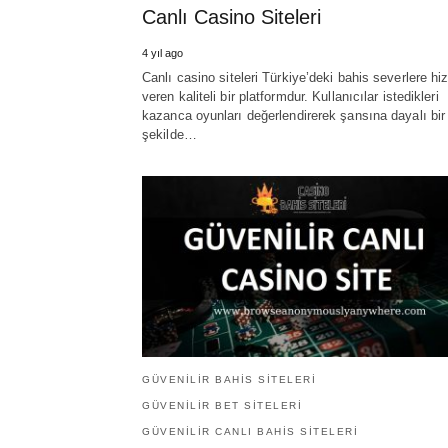
Canlı Casino Siteleri
4 yıl ago
Canlı casino siteleri Türkiye’deki bahis severlere hi
veren kaliteli bir platformdur. Kullanıcılar istedikleri
kazanca oyunları değerlendirerek şansına dayalı bir
şekilde…
GÜVENILIR BAHIS SITELERI
GÜVENILIR BET SITELERI
GÜVENILIR CANLI BAHIS SITELERI