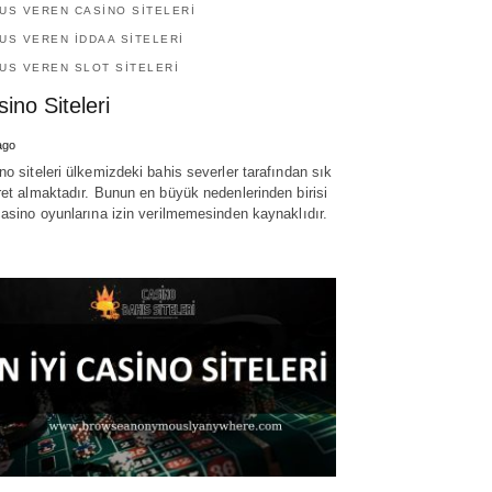
US VEREN CASINO SITELERI
US VEREN IDDAA SITELERI
US VEREN SLOT SITELERI
ino Siteleri
ago
no siteleri ülkemizdeki bahis severler tarafından sık
ret almaktadır. Bunun en büyük nedenlerinden birisi
casino oyunlarına izin verilmemesinden kaynaklıdır.