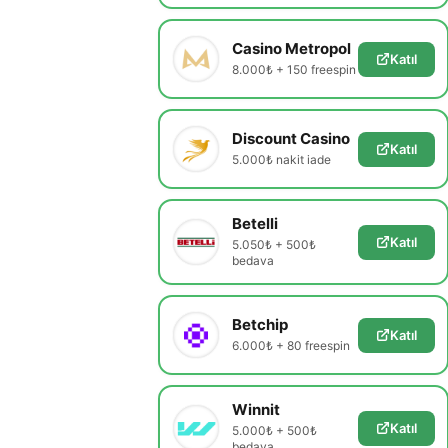
Casino Metropol
Katıl
8.000₺ + 150 freespin
Discount Casino
Katıl
5.000₺ nakit iade
Betelli
Katıl
5.050₺ + 500₺
bedava
Betchip
Katıl
6.000₺ + 80 freespin
Winnit
Katıl
5.000₺ + 500₺
bedava