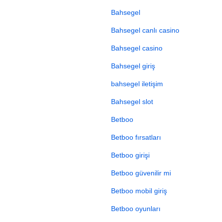
Bahsegel
Bahsegel canlı casino
Bahsegel casino
Bahsegel giriş
bahsegel iletişim
Bahsegel slot
Betboo
Betboo fırsatları
Betboo girişi
Betboo güvenilir mi
Betboo mobil giriş
Betboo oyunları