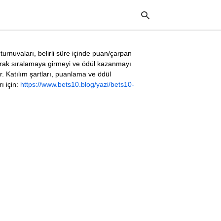
turnuvaları, belirli süre içinde puan/çarpan
rak sıralamaya girmeyi ve ödül kazanmayı
r. Katılım şartları, puanlama ve ödül
Typ
ı için:
https://www.bets10.blog/yazi/bets10-
your
sea
que
and
hit
ente