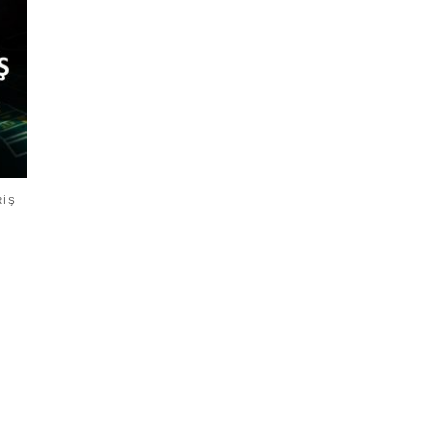
RIŞ
v