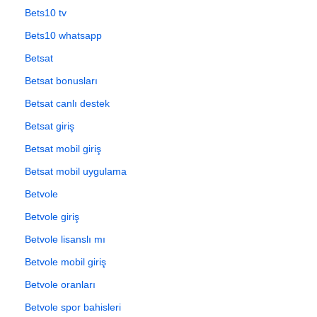
Bets10 tv
Bets10 whatsapp
Betsat
Betsat bonusları
Betsat canlı destek
Betsat giriş
Betsat mobil giriş
Betsat mobil uygulama
Betvole
Betvole giriş
Betvole lisanslı mı
Betvole mobil giriş
Betvole oranları
Betvole spor bahisleri