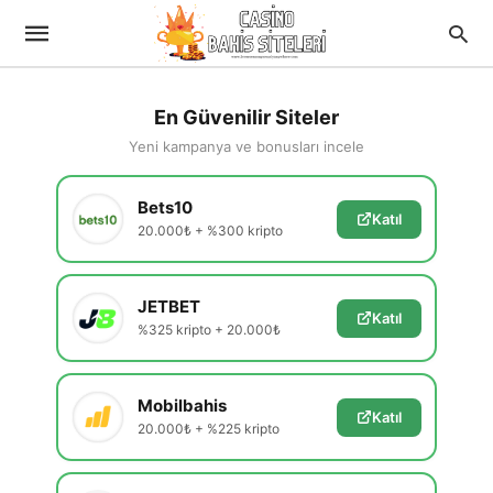
En Güvenilir Siteler
Yeni kampanya ve bonusları incele
Bets10
Katıl
20.000₺ + %300 kripto
JETBET
Katıl
%325 kripto + 20.000₺
Mobilbahis
Katıl
20.000₺ + %225 kripto