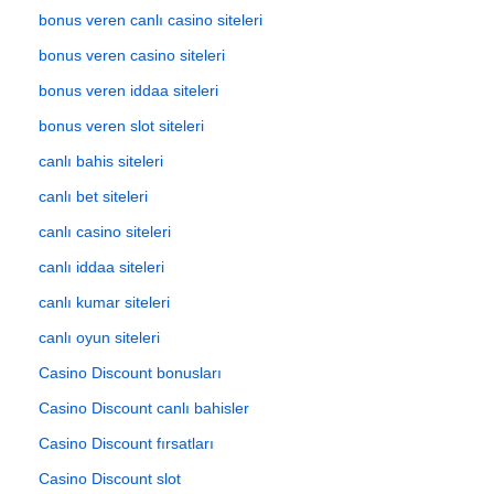
bonus veren canlı casino siteleri
bonus veren casino siteleri
bonus veren iddaa siteleri
bonus veren slot siteleri
canlı bahis siteleri
canlı bet siteleri
canlı casino siteleri
canlı iddaa siteleri
canlı kumar siteleri
canlı oyun siteleri
Casino Discount bonusları
Casino Discount canlı bahisler
Casino Discount fırsatları
Casino Discount slot