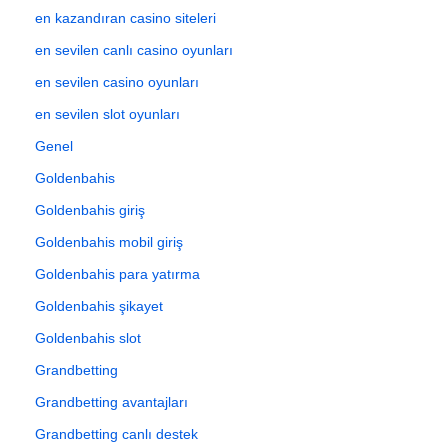
en kazandıran casino siteleri
en sevilen canlı casino oyunları
en sevilen casino oyunları
en sevilen slot oyunları
Genel
Goldenbahis
Goldenbahis giriş
Goldenbahis mobil giriş
Goldenbahis para yatırma
Goldenbahis şikayet
Goldenbahis slot
Grandbetting
Grandbetting avantajları
Grandbetting canlı destek