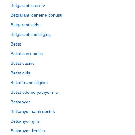
Betgaranti canlı tv
Betgaranti deneme bonusu
Betgaranti giriş
Betgaranti mobil giriş
Betist
Betist canlı bahis
Betist casino
Betist giriş
Betist lisans bilgileri
Betist ödeme yapıyor mu
Betkanyon
Betkanyon canlı destek
Betkanyon giriş
Betkanyon iletişim