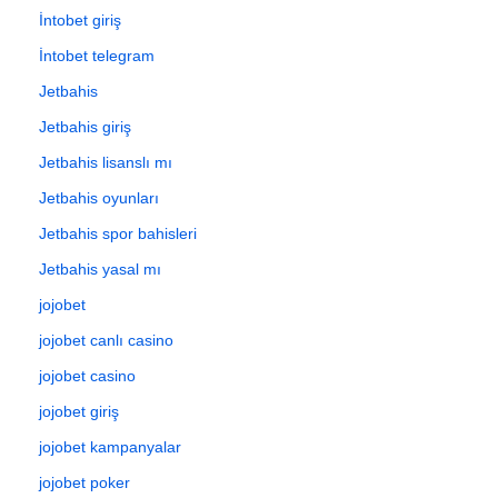
İntobet giriş
İntobet telegram
Jetbahis
Jetbahis giriş
Jetbahis lisanslı mı
Jetbahis oyunları
Jetbahis spor bahisleri
Jetbahis yasal mı
jojobet
jojobet canlı casino
jojobet casino
jojobet giriş
jojobet kampanyalar
jojobet poker