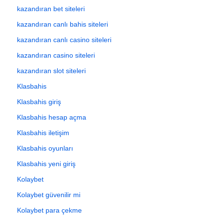
kazandıran bet siteleri
kazandıran canlı bahis siteleri
kazandıran canlı casino siteleri
kazandıran casino siteleri
kazandıran slot siteleri
Klasbahis
Klasbahis giriş
Klasbahis hesap açma
Klasbahis iletişim
Klasbahis oyunları
Klasbahis yeni giriş
Kolaybet
Kolaybet güvenilir mi
Kolaybet para çekme