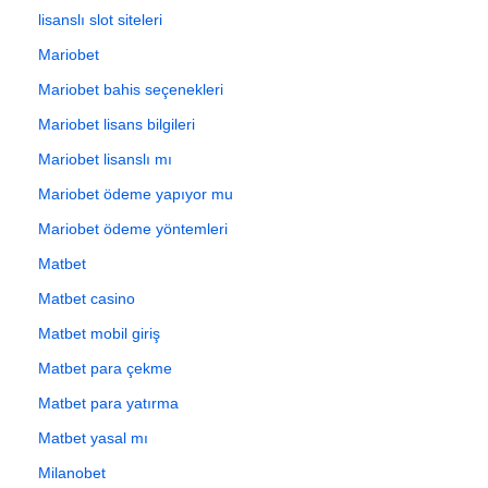
lisanslı slot siteleri
Mariobet
Mariobet bahis seçenekleri
Mariobet lisans bilgileri
Mariobet lisanslı mı
Mariobet ödeme yapıyor mu
Mariobet ödeme yöntemleri
Matbet
Matbet casino
Matbet mobil giriş
Matbet para çekme
Matbet para yatırma
Matbet yasal mı
Milanobet