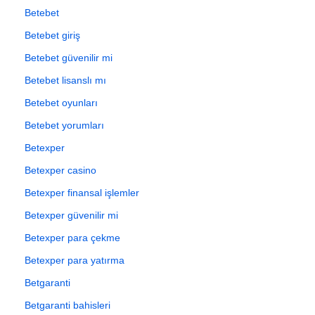
Betebet
Betebet giriş
Betebet güvenilir mi
Betebet lisanslı mı
Betebet oyunları
Betebet yorumları
Betexper
Betexper casino
Betexper finansal işlemler
Betexper güvenilir mi
Betexper para çekme
Betexper para yatırma
Betgaranti
Betgaranti bahisleri