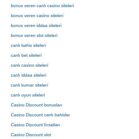
bonus veren canlı casino siteleri
bonus veren casino siteleri
bonus veren iddaa siteleri
bonus veren slot siteleri
canlı bahis siteleri
canlı bet siteleri
canlı casino siteleri
canlı iddaa siteleri
canlı kumar siteleri
canlı oyun siteleri
Casino Discount bonusları
Casino Discount canlı bahisler
Casino Discount fırsatları
Casino Discount slot