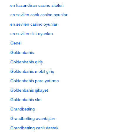
en kazandıran casino siteleri
en sevilen canlı casino oyunları
en sevilen casino oyunları
en sevilen slot oyunları
Genel
Goldenbahis
Goldenbahis giriş
Goldenbahis mobil giriş
Goldenbahis para yatırma
Goldenbahis şikayet
Goldenbahis slot
Grandbetting
Grandbetting avantajları
Grandbetting canlı destek