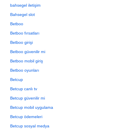
bahsegel iletişim
Bahsegel slot
Betboo
Betboo fırsatları
Betboo girişi
Betboo güvenilir mi
Betboo mobil giriş
Betboo oyunları
Betcup
Betcup canlı tv
Betcup güvenilir mi
Betcup mobil uygulama
Betcup ödemeleri
Betcup sosyal medya