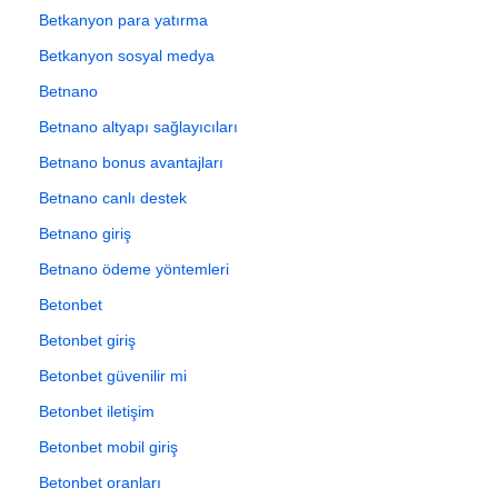
Betkanyon para yatırma
Betkanyon sosyal medya
Betnano
Betnano altyapı sağlayıcıları
Betnano bonus avantajları
Betnano canlı destek
Betnano giriş
Betnano ödeme yöntemleri
Betonbet
Betonbet giriş
Betonbet güvenilir mi
Betonbet iletişim
Betonbet mobil giriş
Betonbet oranları