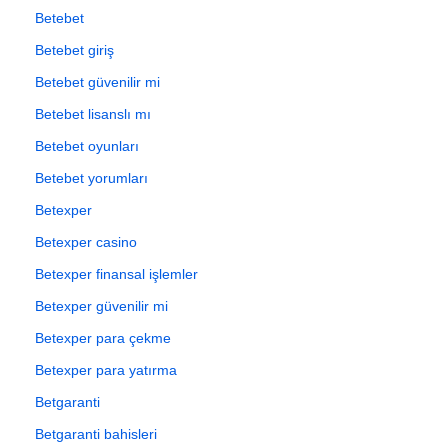
Betebet
Betebet giriş
Betebet güvenilir mi
Betebet lisanslı mı
Betebet oyunları
Betebet yorumları
Betexper
Betexper casino
Betexper finansal işlemler
Betexper güvenilir mi
Betexper para çekme
Betexper para yatırma
Betgaranti
Betgaranti bahisleri