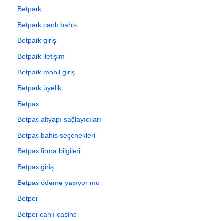
Betpark
Betpark canlı bahis
Betpark giriş
Betpark iletişim
Betpark mobil giriş
Betpark üyelik
Betpas
Betpas altyapı sağlayıcıları
Betpas bahis seçenekleri
Betpas firma bilgileri
Betpas giriş
Betpas ödeme yapıyor mu
Betper
Betper canlı casino