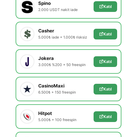
Spino
Katıl
2.000 USDT nakit iade
Casher
Katıl
5.000₺ iade + 1.000₺ risksiz
Jokera
Katıl
3.000₺ %200 + 50 freespin
CasinoMaxi
Katıl
6.500₺ + 150 freespin
Hitpot
Katıl
5.000₺ + 100 freespin