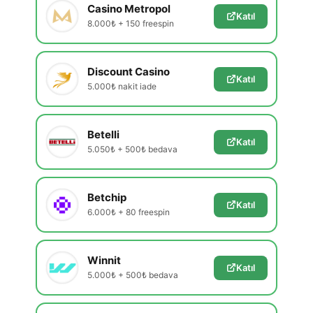
Casino Metropol
Katıl
8.000₺ + 150 freespin
Discount Casino
Katıl
5.000₺ nakit iade
Betelli
Katıl
5.050₺ + 500₺ bedava
Betchip
Katıl
6.000₺ + 80 freespin
Winnit
Katıl
5.000₺ + 500₺ bedava