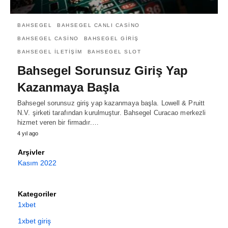
BAHSEGEL
BAHSEGEL CANLI CASINO
BAHSEGEL CASINO
BAHSEGEL GIRIŞ
BAHSEGEL ILETIŞIM
BAHSEGEL SLOT
Bahsegel Sorunsuz Giriş Yap
Kazanmaya Başla
Bahsegel sorunsuz giriş yap kazanmaya başla. Lowell & Pruitt
N.V. şirketi tarafından kurulmuştur. Bahsegel Curacao merkezli
hizmet veren bir firmadır.…
4 yıl ago
Arşivler
Kasım 2022
Kategoriler
1xbet
1xbet giriş