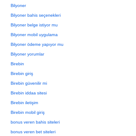
Bilyoner
Bilyoner bahis seçenekleri
Bilyoner belge istiyor mu
Bilyoner mobil uygulama
Bilyoner ödeme yapıyor mu
Bilyoner yorumlar
Birebin
Birebin giriş
Birebin güvenilir mi
Birebin iddaa sitesi
Birebin iletişim
Birebin mobil giriş
bonus veren bahis siteleri
bonus veren bet siteleri