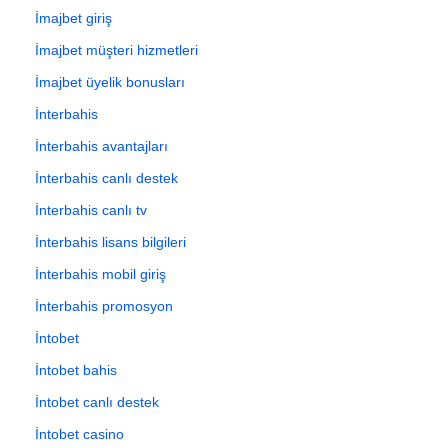
İmajbet giriş
İmajbet müşteri hizmetleri
İmajbet üyelik bonusları
İnterbahis
İnterbahis avantajları
İnterbahis canlı destek
İnterbahis canlı tv
İnterbahis lisans bilgileri
İnterbahis mobil giriş
İnterbahis promosyon
İntobet
İntobet bahis
İntobet canlı destek
İntobet casino