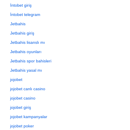
İntobet giriş
İntobet telegram
Jetbahis
Jetbahis giriş
Jetbahis lisanslı mı
Jetbahis oyunları
Jetbahis spor bahisleri
Jetbahis yasal mı
jojobet
jojobet canlı casino
jojobet casino
jojobet giriş
jojobet kampanyalar
jojobet poker