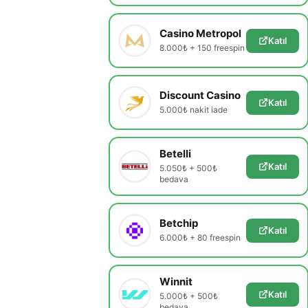
Casino Metropol
Katıl
8.000₺ + 150 freespin
Discount Casino
Katıl
5.000₺ nakit iade
Betelli
Katıl
5.050₺ + 500₺
bedava
Betchip
Katıl
6.000₺ + 80 freespin
Winnit
Katıl
5.000₺ + 500₺
bedava