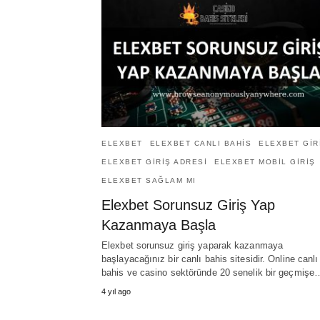
ELEXBET
ELEXBET CANLI BAHIS
ELEXBET GIR
ELEXBET GIRIŞ ADRESI
ELEXBET MOBIL GIRIŞ
ELEXBET SAĞLAM MI
Elexbet Sorunsuz Giriş Yap
Kazanmaya Başla
Elexbet sorunsuz giriş yaparak kazanmaya
başlayacağınız bir canlı bahis sitesidir. Online canlı
bahis ve casino sektöründe 20 senelik bir geçmişe
4 yıl ago