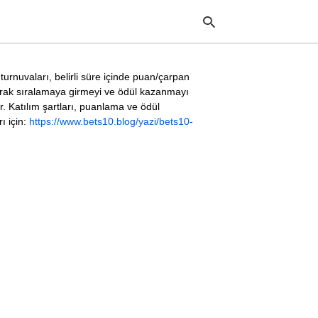
turnuvaları, belirli süre içinde puan/çarpan
rak sıralamaya girmeyi ve ödül kazanmayı
r. Katılım şartları, puanlama ve ödül
Typ
ı için:
https://www.bets10.blog/yazi/bets10-
your
sea
que
and
hit
ente