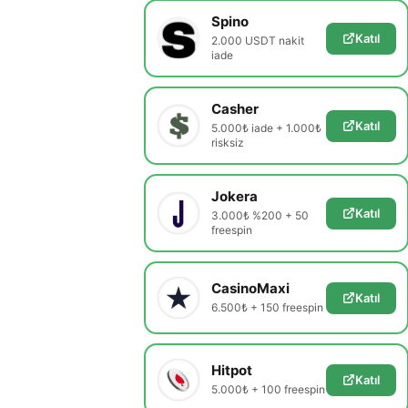
Spino
Katıl
2.000 USDT nakit
iade
Casher
Katıl
5.000₺ iade + 1.000₺
risksiz
Jokera
Katıl
3.000₺ %200 + 50
freespin
CasinoMaxi
Katıl
6.500₺ + 150 freespin
Hitpot
Katıl
5.000₺ + 100 freespin