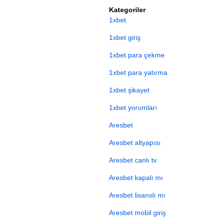
Kategoriler
1xbet
1xbet giriş
1xbet para çekme
1xbet para yatırma
1xbet şikayet
1xbet yorumları
Aresbet
Aresbet altyapısı
Aresbet canlı tv
Aresbet kapalı mı
Aresbet lisanslı mı
Aresbet mobil giriş