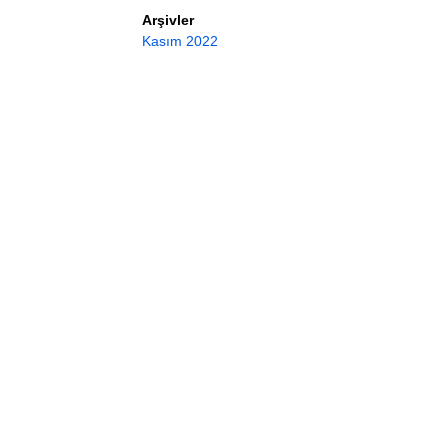
Arşivler
Kasım 2022