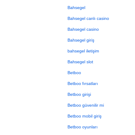
Bahsegel
Bahsegel canlı casino
Bahsegel casino
Bahsegel giriş
bahsegel iletişim
Bahsegel slot
Betboo
Betboo fırsatları
Betboo girişi
Betboo güvenilir mi
Betboo mobil giriş
Betboo oyunları