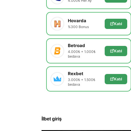
4.000₺ Her Ay
Hovarda
Katıl
%300 Bonus
Betroad
Katıl
4.000₺ + 1.000₺
bedava
Rexbet
Katıl
3.000₺ + 1.500₺
bedava
İlbet giriş