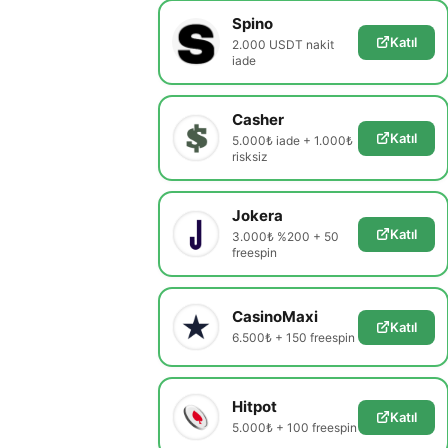
Spino
Katıl
2.000 USDT nakit
iade
Casher
Katıl
5.000₺ iade + 1.000₺
risksiz
Jokera
Katıl
3.000₺ %200 + 50
freespin
CasinoMaxi
Katıl
6.500₺ + 150 freespin
Hitpot
Katıl
5.000₺ + 100 freespin