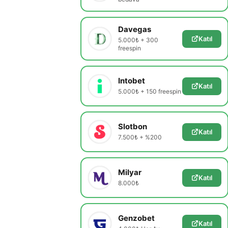
Davegas
Katıl
5.000₺ + 300
freespin
Intobet
Katıl
5.000₺ + 150 freespin
Slotbon
Katıl
7.500₺ + %200
Milyar
Katıl
8.000₺
Genzobet
Katıl