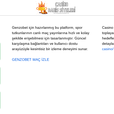
Genzobet için hazırlanmış bu platform, spor
Casino 
tutkunlarının canlı maç yayınlarına hızlı ve kolay
toplaya
şekilde erişebilmesi için tasarlanmıştır. Güncel
hedefle
karşılaşma bağlantıları ve kullanıcı dostu
detaylar
arayüzüyle kesintisiz bir izleme deneyimi sunar.
casino/
GENZOBET MAÇ İZLE