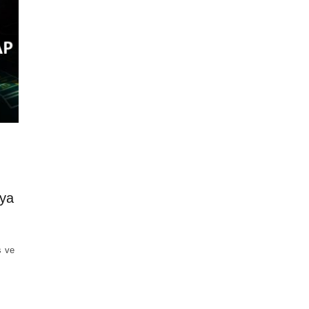
aya
s ve