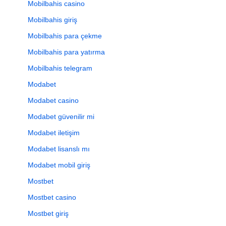
Mobilbahis casino
Mobilbahis giriş
Mobilbahis para çekme
Mobilbahis para yatırma
Mobilbahis telegram
Modabet
Modabet casino
Modabet güvenilir mi
Modabet iletişim
Modabet lisanslı mı
Modabet mobil giriş
Mostbet
Mostbet casino
Mostbet giriş