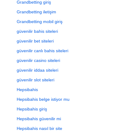
Grandbetting giriş
Grandbetting iletişim
Grandbetting mobil giriş
güvenilir bahis siteleri
güvenilir bet siteleri
güvenilir canlı bahis siteleri
güvenilir casino siteleri
güvenilir iddaa siteleri
güvenilir slot siteleri
Hepsibahis
Hepsibahis belge istiyor mu
Hepsibahis giriş
Hepsibahis güvenilir mi
Hepsibahis nasıl bir site