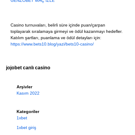
GENZOBET MAÇ İZLE
Casino turnuvaları, belirli süre içinde puan/çarpan
toplayarak sıralamaya girmeyi ve ödül kazanmayı hedefler.
Katılım şartları, puanlama ve ödül detayları için:
https://www.bets10.blog/yazi/bets10-casino/
jojobet canlı casino
Arşivler
Kasım 2022
Kategoriler
1xbet
1xbet giriş