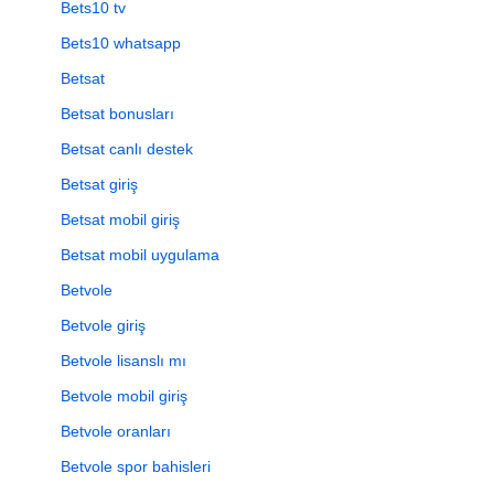
Bets10 tv
Bets10 whatsapp
Betsat
Betsat bonusları
Betsat canlı destek
Betsat giriş
Betsat mobil giriş
Betsat mobil uygulama
Betvole
Betvole giriş
Betvole lisanslı mı
Betvole mobil giriş
Betvole oranları
Betvole spor bahisleri