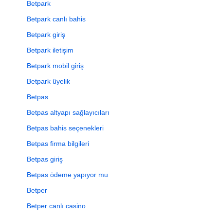
Betpark
Betpark canlı bahis
Betpark giriş
Betpark iletişim
Betpark mobil giriş
Betpark üyelik
Betpas
Betpas altyapı sağlayıcıları
Betpas bahis seçenekleri
Betpas firma bilgileri
Betpas giriş
Betpas ödeme yapıyor mu
Betper
Betper canlı casino