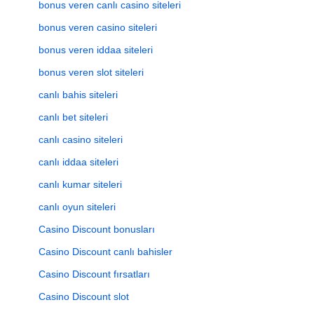
bonus veren canlı casino siteleri
bonus veren casino siteleri
bonus veren iddaa siteleri
bonus veren slot siteleri
canlı bahis siteleri
canlı bet siteleri
canlı casino siteleri
canlı iddaa siteleri
canlı kumar siteleri
canlı oyun siteleri
Casino Discount bonusları
Casino Discount canlı bahisler
Casino Discount fırsatları
Casino Discount slot