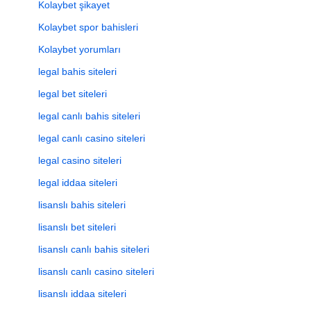
Kolaybet şikayet
Kolaybet spor bahisleri
Kolaybet yorumları
legal bahis siteleri
legal bet siteleri
legal canlı bahis siteleri
legal canlı casino siteleri
legal casino siteleri
legal iddaa siteleri
lisanslı bahis siteleri
lisanslı bet siteleri
lisanslı canlı bahis siteleri
lisanslı canlı casino siteleri
lisanslı iddaa siteleri