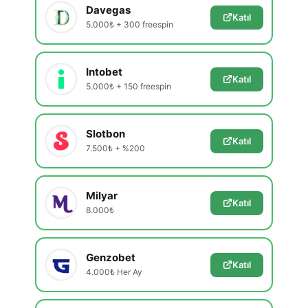
Davegas
Katıl
5.000₺ + 300 freespin
Intobet
Katıl
5.000₺ + 150 freespin
Slotbon
Katıl
7.500₺ + %200
Milyar
Katıl
8.000₺
Genzobet
Katıl
4.000₺ Her Ay