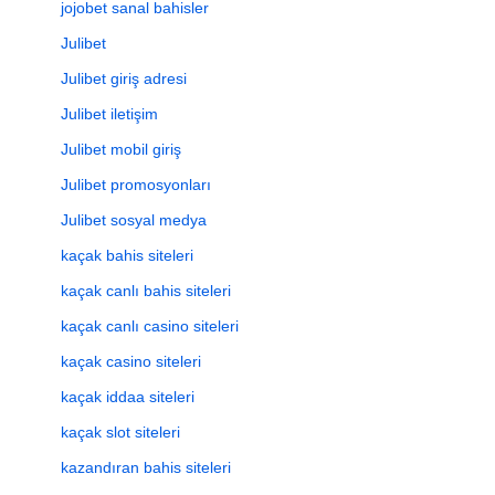
jojobet sanal bahisler
Julibet
Julibet giriş adresi
Julibet iletişim
Julibet mobil giriş
Julibet promosyonları
Julibet sosyal medya
kaçak bahis siteleri
kaçak canlı bahis siteleri
kaçak canlı casino siteleri
kaçak casino siteleri
kaçak iddaa siteleri
kaçak slot siteleri
kazandıran bahis siteleri