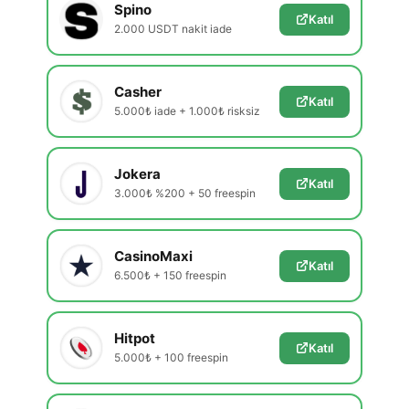
Spino
Katıl
2.000 USDT nakit iade
Casher
Katıl
5.000₺ iade + 1.000₺ risksiz
Jokera
Katıl
3.000₺ %200 + 50 freespin
CasinoMaxi
Katıl
6.500₺ + 150 freespin
Hitpot
Katıl
5.000₺ + 100 freespin