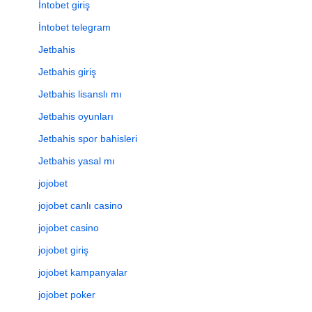
İntobet giriş
İntobet telegram
Jetbahis
Jetbahis giriş
Jetbahis lisanslı mı
Jetbahis oyunları
Jetbahis spor bahisleri
Jetbahis yasal mı
jojobet
jojobet canlı casino
jojobet casino
jojobet giriş
jojobet kampanyalar
jojobet poker