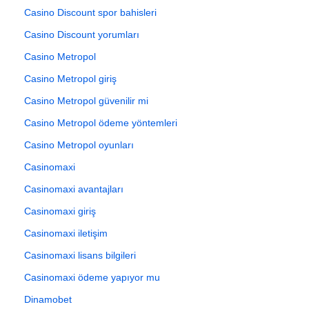
Casino Discount spor bahisleri
Casino Discount yorumları
Casino Metropol
Casino Metropol giriş
Casino Metropol güvenilir mi
Casino Metropol ödeme yöntemleri
Casino Metropol oyunları
Casinomaxi
Casinomaxi avantajları
Casinomaxi giriş
Casinomaxi iletişim
Casinomaxi lisans bilgileri
Casinomaxi ödeme yapıyor mu
Dinamobet