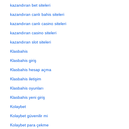
kazandıran bet siteleri
kazandıran canlı bahis siteleri
kazandıran canlı casino siteleri
kazandıran casino siteleri
kazandıran slot siteleri
Klasbahis
Klasbahis giriş
Klasbahis hesap açma
Klasbahis iletişim
Klasbahis oyunları
Klasbahis yeni giriş
Kolaybet
Kolaybet güvenilir mi
Kolaybet para çekme