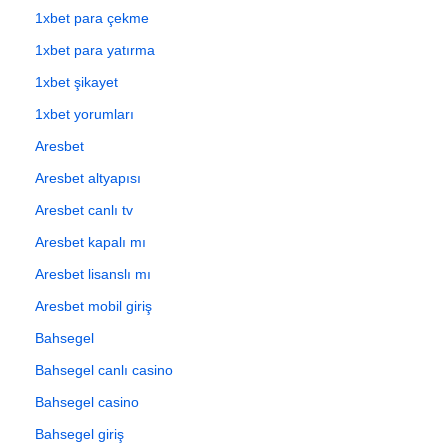
1xbet para çekme
1xbet para yatırma
1xbet şikayet
1xbet yorumları
Aresbet
Aresbet altyapısı
Aresbet canlı tv
Aresbet kapalı mı
Aresbet lisanslı mı
Aresbet mobil giriş
Bahsegel
Bahsegel canlı casino
Bahsegel casino
Bahsegel giriş