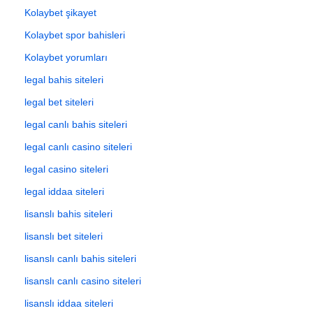
Kolaybet şikayet
Kolaybet spor bahisleri
Kolaybet yorumları
legal bahis siteleri
legal bet siteleri
legal canlı bahis siteleri
legal canlı casino siteleri
legal casino siteleri
legal iddaa siteleri
lisanslı bahis siteleri
lisanslı bet siteleri
lisanslı canlı bahis siteleri
lisanslı canlı casino siteleri
lisanslı iddaa siteleri