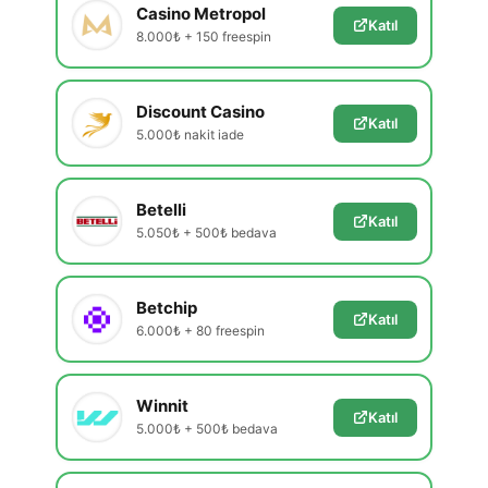
Casino Metropol
Katıl
8.000₺ + 150 freespin
Discount Casino
Katıl
5.000₺ nakit iade
Betelli
Katıl
5.050₺ + 500₺ bedava
Betchip
Katıl
6.000₺ + 80 freespin
Winnit
Katıl
5.000₺ + 500₺ bedava