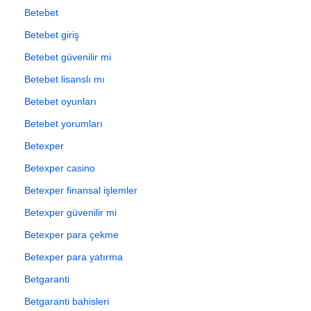
Betebet
Betebet giriş
Betebet güvenilir mi
Betebet lisanslı mı
Betebet oyunları
Betebet yorumları
Betexper
Betexper casino
Betexper finansal işlemler
Betexper güvenilir mi
Betexper para çekme
Betexper para yatırma
Betgaranti
Betgaranti bahisleri