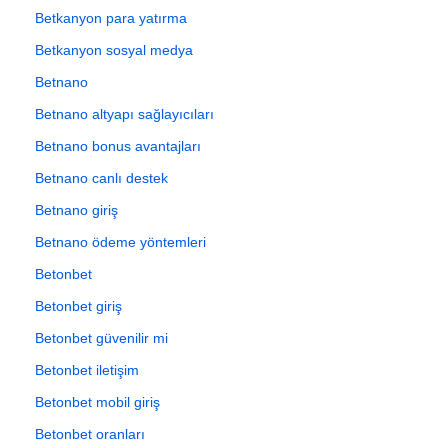
Betkanyon para yatırma
Betkanyon sosyal medya
Betnano
Betnano altyapı sağlayıcıları
Betnano bonus avantajları
Betnano canlı destek
Betnano giriş
Betnano ödeme yöntemleri
Betonbet
Betonbet giriş
Betonbet güvenilir mi
Betonbet iletişim
Betonbet mobil giriş
Betonbet oranları