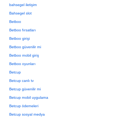
bahsegel iletişim
Bahsegel slot
Betboo
Betboo fırsatları
Betboo girişi
Betboo güvenilir mi
Betboo mobil giriş
Betboo oyunları
Betcup
Betcup canlı tv
Betcup güvenilir mi
Betcup mobil uygulama
Betcup ödemeleri
Betcup sosyal medya