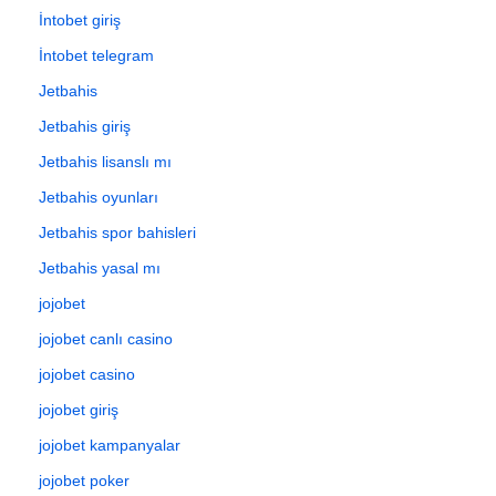
İntobet giriş
İntobet telegram
Jetbahis
Jetbahis giriş
Jetbahis lisanslı mı
Jetbahis oyunları
Jetbahis spor bahisleri
Jetbahis yasal mı
jojobet
jojobet canlı casino
jojobet casino
jojobet giriş
jojobet kampanyalar
jojobet poker