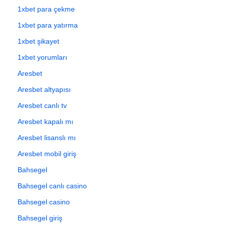
1xbet para çekme
1xbet para yatırma
1xbet şikayet
1xbet yorumları
Aresbet
Aresbet altyapısı
Aresbet canlı tv
Aresbet kapalı mı
Aresbet lisanslı mı
Aresbet mobil giriş
Bahsegel
Bahsegel canlı casino
Bahsegel casino
Bahsegel giriş