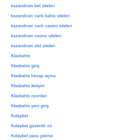
kazandıran bet siteleri
kazandıran canlı bahis siteleri
kazandıran canlı casino siteleri
kazandıran casino siteleri
kazandıran slot siteleri
Klasbahis
Klasbahis giriş
Klasbahis hesap açma
Klasbahis iletişim
Klasbahis oyunları
Klasbahis yeni giriş
Kolaybet
Kolaybet güvenilir mi
Kolaybet para çekme