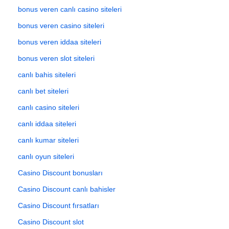
bonus veren canlı casino siteleri
bonus veren casino siteleri
bonus veren iddaa siteleri
bonus veren slot siteleri
canlı bahis siteleri
canlı bet siteleri
canlı casino siteleri
canlı iddaa siteleri
canlı kumar siteleri
canlı oyun siteleri
Casino Discount bonusları
Casino Discount canlı bahisler
Casino Discount fırsatları
Casino Discount slot