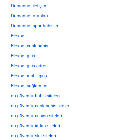
Dumanbet iletişim
Dumanbet oranları
Dumanbet spor bahisleri
Elexbet
Elexbet canlı bahis
Elexbet giriş
Elexbet giriş adresi
Elexbet mobil giriş
Elexbet sağlam mı
en güvenilir bahis siteleri
en güvenilir canlı bahis siteleri
en güvenilir casino siteleri
en güvenilir iddaa siteleri
en güvenilir slot siteleri