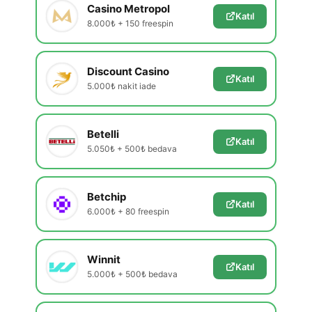
Casino Metropol
Katıl
8.000₺ + 150 freespin
Discount Casino
Katıl
5.000₺ nakit iade
Betelli
Katıl
5.050₺ + 500₺ bedava
Betchip
Katıl
6.000₺ + 80 freespin
Winnit
Katıl
5.000₺ + 500₺ bedava