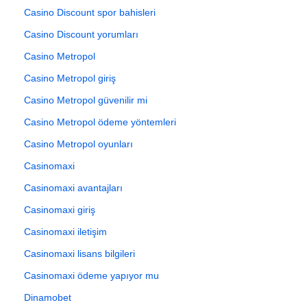
Casino Discount spor bahisleri
Casino Discount yorumları
Casino Metropol
Casino Metropol giriş
Casino Metropol güvenilir mi
Casino Metropol ödeme yöntemleri
Casino Metropol oyunları
Casinomaxi
Casinomaxi avantajları
Casinomaxi giriş
Casinomaxi iletişim
Casinomaxi lisans bilgileri
Casinomaxi ödeme yapıyor mu
Dinamobet