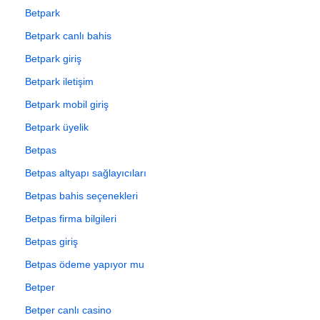
Betpark
Betpark canlı bahis
Betpark giriş
Betpark iletişim
Betpark mobil giriş
Betpark üyelik
Betpas
Betpas altyapı sağlayıcıları
Betpas bahis seçenekleri
Betpas firma bilgileri
Betpas giriş
Betpas ödeme yapıyor mu
Betper
Betper canlı casino