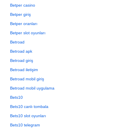
Betper casino
Betper giriş
Betper oranları
Betper slot oyunları
Betroad
Betroad apk
Betroad giriş
Betroad iletişim
Betroad mobil giriş
Betroad mobil uygulama
Bets10
Bets10 canlı tombala
Bets10 slot oyunları
Bets10 telegram