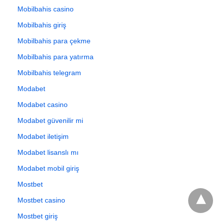
Mobilbahis casino
Mobilbahis giriş
Mobilbahis para çekme
Mobilbahis para yatırma
Mobilbahis telegram
Modabet
Modabet casino
Modabet güvenilir mi
Modabet iletişim
Modabet lisanslı mı
Modabet mobil giriş
Mostbet
Mostbet casino
Mostbet giriş