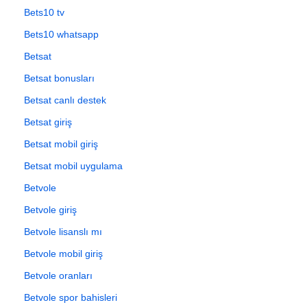
Bets10 tv
Bets10 whatsapp
Betsat
Betsat bonusları
Betsat canlı destek
Betsat giriş
Betsat mobil giriş
Betsat mobil uygulama
Betvole
Betvole giriş
Betvole lisanslı mı
Betvole mobil giriş
Betvole oranları
Betvole spor bahisleri