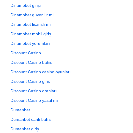
Dinamobet girişi
Dinamobet güvenilir mi
Dinamobet lisanslı mı
Dinamobet mobil giriş
Dinamobet yorumları
Discount Casino
Discount Casino bahis
Discount Casino casino oyunları
Discount Casino giriş
Discount Casino oranları
Discount Casino yasal mı
Dumanbet
Dumanbet canlı bahis
Dumanbet giriş