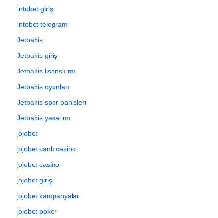
İntobet giriş
İntobet telegram
Jetbahis
Jetbahis giriş
Jetbahis lisanslı mı
Jetbahis oyunları
Jetbahis spor bahisleri
Jetbahis yasal mı
jojobet
jojobet canlı casino
jojobet casino
jojobet giriş
jojobet kampanyalar
jojobet poker