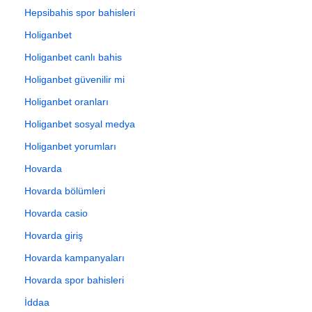
Hepsibahis spor bahisleri
Holiganbet
Holiganbet canlı bahis
Holiganbet güvenilir mi
Holiganbet oranları
Holiganbet sosyal medya
Holiganbet yorumları
Hovarda
Hovarda bölümleri
Hovarda casio
Hovarda giriş
Hovarda kampanyaları
Hovarda spor bahisleri
İddaa