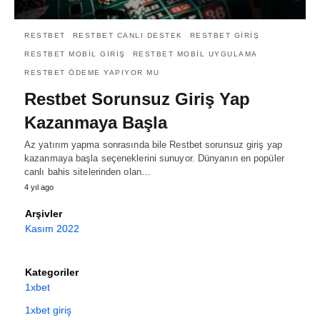
RESTBET
RESTBET CANLI DESTEK
RESTBET GIRIŞ
RESTBET MOBIL GIRIŞ
RESTBET MOBIL UYGULAMA
RESTBET ÖDEME YAPIYOR MU
Restbet Sorunsuz Giriş Yap
Kazanmaya Başla
Az yatırım yapma sonrasında bile Restbet sorunsuz giriş yap
kazanmaya başla seçeneklerini sunuyor. Dünyanın en popüler
canlı bahis sitelerinden olan…
4 yıl ago
Arşivler
Kasım 2022
Kategoriler
1xbet
1xbet giriş