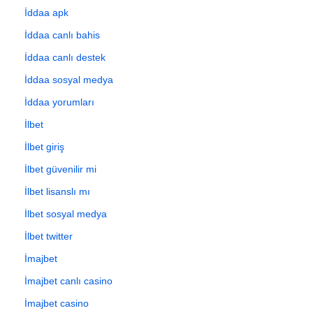
İddaa apk
İddaa canlı bahis
İddaa canlı destek
İddaa sosyal medya
İddaa yorumları
İlbet
İlbet giriş
İlbet güvenilir mi
İlbet lisanslı mı
İlbet sosyal medya
İlbet twitter
İmajbet
İmajbet canlı casino
İmajbet casino