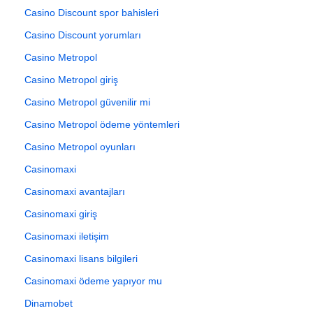
Casino Discount spor bahisleri
Casino Discount yorumları
Casino Metropol
Casino Metropol giriş
Casino Metropol güvenilir mi
Casino Metropol ödeme yöntemleri
Casino Metropol oyunları
Casinomaxi
Casinomaxi avantajları
Casinomaxi giriş
Casinomaxi iletişim
Casinomaxi lisans bilgileri
Casinomaxi ödeme yapıyor mu
Dinamobet