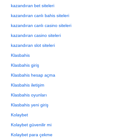
kazandıran bet siteleri
kazandıran canlı bahis siteleri
kazandıran canlı casino siteleri
kazandıran casino siteleri
kazandıran slot siteleri
Klasbahis
Klasbahis giriş
Klasbahis hesap açma
Klasbahis iletişim
Klasbahis oyunları
Klasbahis yeni giriş
Kolaybet
Kolaybet güvenilir mi
Kolaybet para çekme