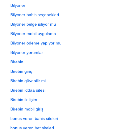
Bilyoner
Bilyoner bahis seçenekleri
Bilyoner belge istiyor mu
Bilyoner mobil uygulama
Bilyoner ödeme yapıyor mu
Bilyoner yorumlar
Birebin
Birebin giriş
Birebin güvenilir mi
Birebin iddaa sitesi
Birebin iletişim
Birebin mobil giriş
bonus veren bahis siteleri
bonus veren bet siteleri