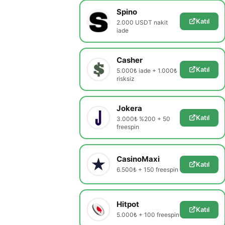
Spino
Katıl
2.000 USDT nakit
iade
Casher
Katıl
5.000₺ iade + 1.000₺
risksiz
Jokera
Katıl
3.000₺ %200 + 50
freespin
CasinoMaxi
Katıl
6.500₺ + 150 freespin
Hitpot
Katıl
5.000₺ + 100 freespin