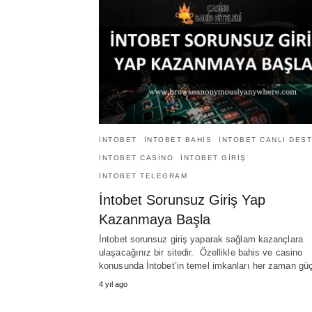
İNTOBET
İNTOBET BAHIS
İNTOBET CANLI DES
İNTOBET CASINO
İNTOBET GIRIŞ
İNTOBET TELEGRAM
İntobet Sorunsuz Giriş Yap
Kazanmaya Başla
İntobet sorunsuz giriş yaparak sağlam kazançlara
ulaşacağınız bir sitedir. Özellikle bahis ve casino
konusunda İntobet’in temel imkanları her zaman g
4 yıl ago