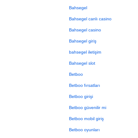
Bahsegel
Bahsegel canlı casino
Bahsegel casino
Bahsegel giriş
bahsegel iletişim
Bahsegel slot
Betboo
Betboo fırsatları
Betboo girişi
Betboo güvenilir mi
Betboo mobil giriş
Betboo oyunları