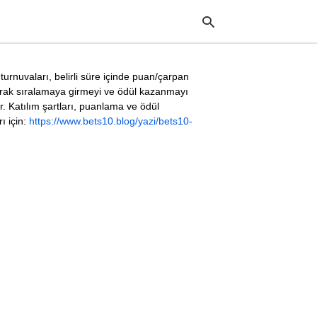
turnuvaları, belirli süre içinde puan/çarpan
rak sıralamaya girmeyi ve ödül kazanmayı
r. Katılım şartları, puanlama ve ödül
Typ
ı için:
https://www.bets10.blog/yazi/bets10-
your
sea
que
and
hit
ente