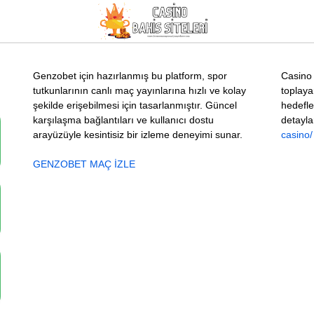
Genzobet için hazırlanmış bu platform, spor
Casino 
tutkunlarının canlı maç yayınlarına hızlı ve kolay
toplaya
şekilde erişebilmesi için tasarlanmıştır. Güncel
hedefle
karşılaşma bağlantıları ve kullanıcı dostu
detaylar
arayüzüyle kesintisiz bir izleme deneyimi sunar.
casino/
GENZOBET MAÇ İZLE