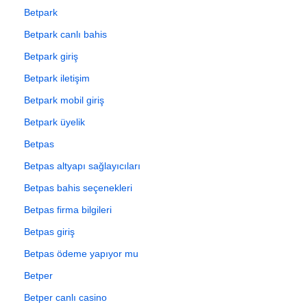
Betpark
Betpark canlı bahis
Betpark giriş
Betpark iletişim
Betpark mobil giriş
Betpark üyelik
Betpas
Betpas altyapı sağlayıcıları
Betpas bahis seçenekleri
Betpas firma bilgileri
Betpas giriş
Betpas ödeme yapıyor mu
Betper
Betper canlı casino