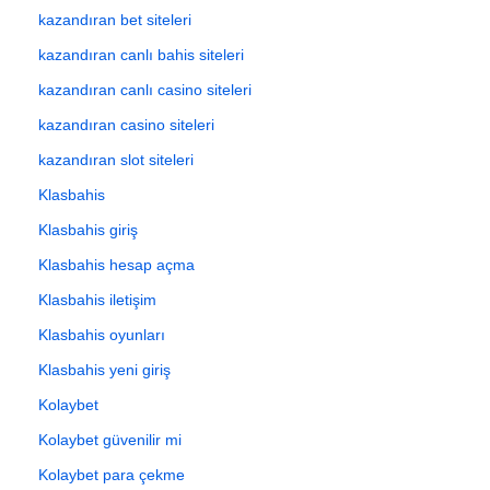
kazandıran bet siteleri
kazandıran canlı bahis siteleri
kazandıran canlı casino siteleri
kazandıran casino siteleri
kazandıran slot siteleri
Klasbahis
Klasbahis giriş
Klasbahis hesap açma
Klasbahis iletişim
Klasbahis oyunları
Klasbahis yeni giriş
Kolaybet
Kolaybet güvenilir mi
Kolaybet para çekme