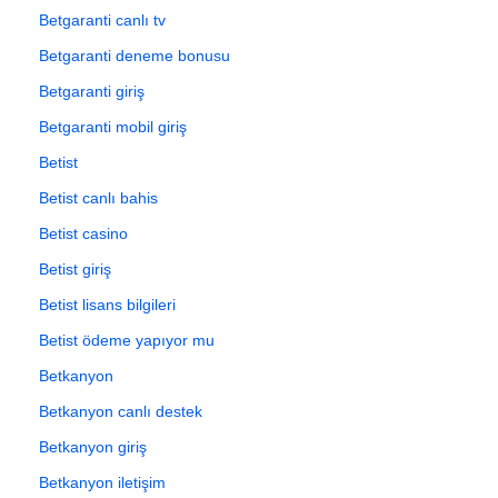
Betgaranti canlı tv
Betgaranti deneme bonusu
Betgaranti giriş
Betgaranti mobil giriş
Betist
Betist canlı bahis
Betist casino
Betist giriş
Betist lisans bilgileri
Betist ödeme yapıyor mu
Betkanyon
Betkanyon canlı destek
Betkanyon giriş
Betkanyon iletişim