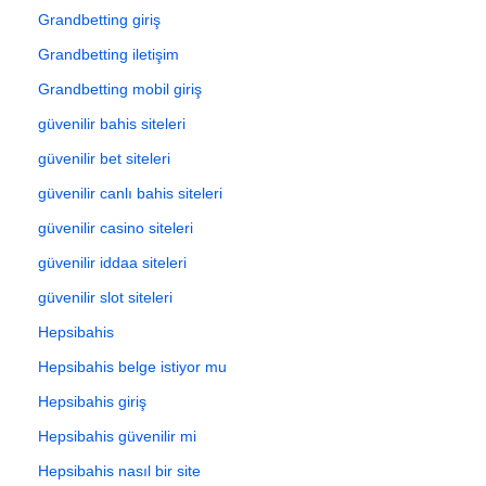
Grandbetting giriş
Grandbetting iletişim
Grandbetting mobil giriş
güvenilir bahis siteleri
güvenilir bet siteleri
güvenilir canlı bahis siteleri
güvenilir casino siteleri
güvenilir iddaa siteleri
güvenilir slot siteleri
Hepsibahis
Hepsibahis belge istiyor mu
Hepsibahis giriş
Hepsibahis güvenilir mi
Hepsibahis nasıl bir site