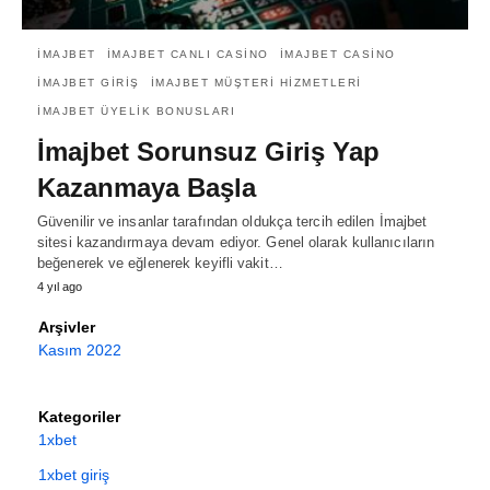
İMAJBET
İMAJBET CANLI CASINO
İMAJBET CASINO
İMAJBET GIRIŞ
İMAJBET MÜŞTERI HIZMETLERI
İMAJBET ÜYELIK BONUSLARI
İmajbet Sorunsuz Giriş Yap
Kazanmaya Başla
Güvenilir ve insanlar tarafından oldukça tercih edilen İmajbet
sitesi kazandırmaya devam ediyor. Genel olarak kullanıcıların
beğenerek ve eğlenerek keyifli vakit…
4 yıl ago
Arşivler
Kasım 2022
Kategoriler
1xbet
1xbet giriş