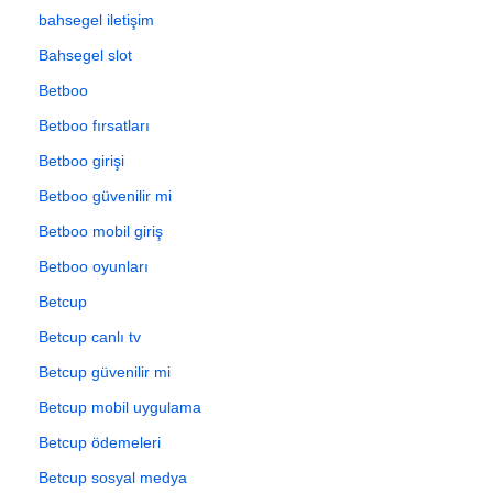
bahsegel iletişim
Bahsegel slot
Betboo
Betboo fırsatları
Betboo girişi
Betboo güvenilir mi
Betboo mobil giriş
Betboo oyunları
Betcup
Betcup canlı tv
Betcup güvenilir mi
Betcup mobil uygulama
Betcup ödemeleri
Betcup sosyal medya