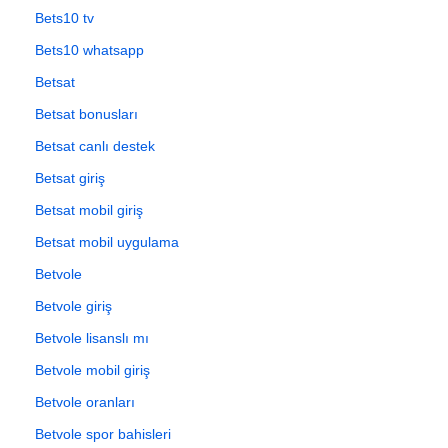
Bets10 tv
Bets10 whatsapp
Betsat
Betsat bonusları
Betsat canlı destek
Betsat giriş
Betsat mobil giriş
Betsat mobil uygulama
Betvole
Betvole giriş
Betvole lisanslı mı
Betvole mobil giriş
Betvole oranları
Betvole spor bahisleri