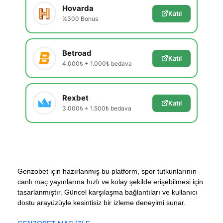
Hovarda
Katıl
%300 Bonus
Betroad
Katıl
4.000₺ + 1.000₺ bedava
Rexbet
Katıl
3.000₺ + 1.500₺ bedava
Genzobet için hazırlanmış bu platform, spor tutkunlarının
canlı maç yayınlarına hızlı ve kolay şekilde erişebilmesi için
tasarlanmıştır. Güncel karşılaşma bağlantıları ve kullanıcı
dostu arayüzüyle kesintisiz bir izleme deneyimi sunar.