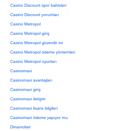
Casino Discount spor bahisleri
Casino Discount yorumları
Casino Metropol
Casino Metropol giriş
Casino Metropol güvenilir mi
Casino Metropol ödeme yöntemleri
Casino Metropol oyunları
Casinomaxi
Casinomaxi avantajları
Casinomaxi giriş
Casinomaxi iletişim
Casinomaxi lisans bilgileri
Casinomaxi ödeme yapıyor mu
Dinamobet