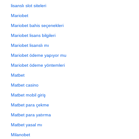
lisanslı slot siteleri
Mariobet
Mariobet bahis seçenekleri
Mariobet lisans bilgileri
Mariobet lisanslı mı
Mariobet ödeme yapıyor mu
Mariobet ödeme yöntemleri
Matbet
Matbet casino
Matbet mobil giriş
Matbet para çekme
Matbet para yatırma
Matbet yasal mı
Milanobet