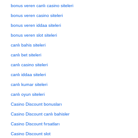
bonus veren canlı casino siteleri
bonus veren casino siteleri
bonus veren iddaa siteleri
bonus veren slot siteleri
canlı bahis siteleri
canlı bet siteleri
canlı casino siteleri
canlı iddaa siteleri
canlı kumar siteleri
canlı oyun siteleri
Casino Discount bonusları
Casino Discount canlı bahisler
Casino Discount fırsatları
Casino Discount slot