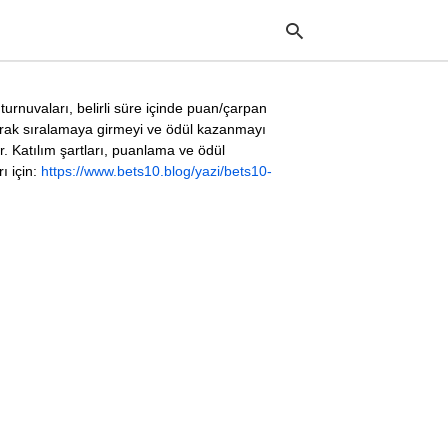
turnuvaları, belirli süre içinde puan/çarpan
rak sıralamaya girmeyi ve ödül kazanmayı
r. Katılım şartları, puanlama ve ödül
Typ
ı için:
https://www.bets10.blog/yazi/bets10-
your
sea
que
and
hit
ente