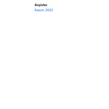
Arşivler
Kasım 2022