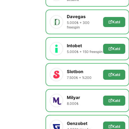
Davegas
Katıl
5.000₺ + 300
freespin
Intobet
Katıl
5.000₺ + 150 freespin
Slotbon
Katıl
7.500₺ + %200
Milyar
Katıl
8.000₺
Genzobet
Katıl