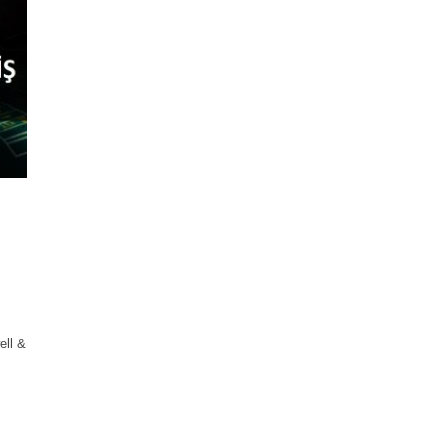
ell &