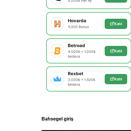
4.000₺ Her Ay
Hovarda
Katıl
%300 Bonus
Betroad
Katıl
4.000₺ + 1.000₺
bedava
Rexbet
Katıl
3.000₺ + 1.500₺
bedava
Bahsegel giriş