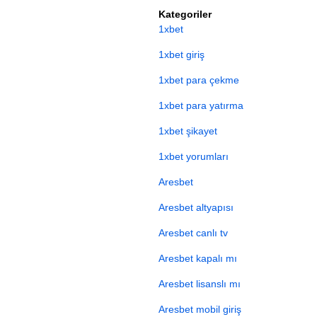
Kategoriler
1xbet
1xbet giriş
1xbet para çekme
1xbet para yatırma
1xbet şikayet
1xbet yorumları
Aresbet
Aresbet altyapısı
Aresbet canlı tv
Aresbet kapalı mı
Aresbet lisanslı mı
Aresbet mobil giriş