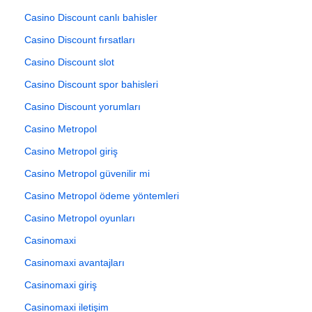
Casino Discount canlı bahisler
Casino Discount fırsatları
Casino Discount slot
Casino Discount spor bahisleri
Casino Discount yorumları
Casino Metropol
Casino Metropol giriş
Casino Metropol güvenilir mi
Casino Metropol ödeme yöntemleri
Casino Metropol oyunları
Casinomaxi
Casinomaxi avantajları
Casinomaxi giriş
Casinomaxi iletişim