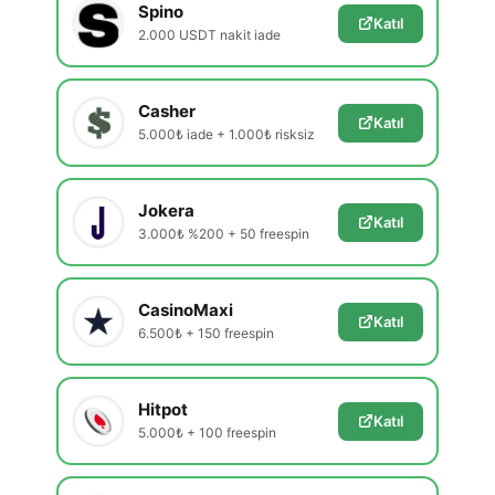
Spino
Katıl
2.000 USDT nakit iade
Casher
Katıl
5.000₺ iade + 1.000₺ risksiz
Jokera
Katıl
3.000₺ %200 + 50 freespin
CasinoMaxi
Katıl
6.500₺ + 150 freespin
Hitpot
Katıl
5.000₺ + 100 freespin