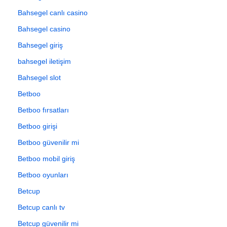
Bahsegel canlı casino
Bahsegel casino
Bahsegel giriş
bahsegel iletişim
Bahsegel slot
Betboo
Betboo fırsatları
Betboo girişi
Betboo güvenilir mi
Betboo mobil giriş
Betboo oyunları
Betcup
Betcup canlı tv
Betcup güvenilir mi