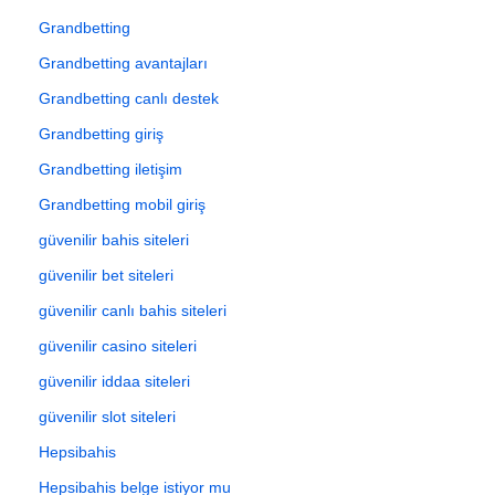
Grandbetting
Grandbetting avantajları
Grandbetting canlı destek
Grandbetting giriş
Grandbetting iletişim
Grandbetting mobil giriş
güvenilir bahis siteleri
güvenilir bet siteleri
güvenilir canlı bahis siteleri
güvenilir casino siteleri
güvenilir iddaa siteleri
güvenilir slot siteleri
Hepsibahis
Hepsibahis belge istiyor mu