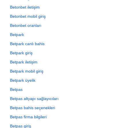
Betonbet iletişim
Betonbet mobil giriş
Betonbet oranları
Betpark
Betpark canlı bahis
Betpark giriş
Betpark iletişim
Betpark mobil giriş
Betpark üyelik
Betpas
Betpas altyapı sağlayıcıları
Betpas bahis seçenekleri
Betpas firma bilgileri
Betpas giriş