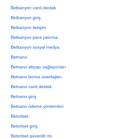
Betkanyon canlı destek
Betkanyon giriş
Betkanyon iletişim
Betkanyon para yatırma
Betkanyon sosyal medya
Betnano
Betnano altyapı sağlayıcıları
Betnano bonus avantajları
Betnano canlı destek
Betnano giriş
Betnano ödeme yöntemleri
Betonbet
Betonbet giriş
Betonbet güvenilir mi