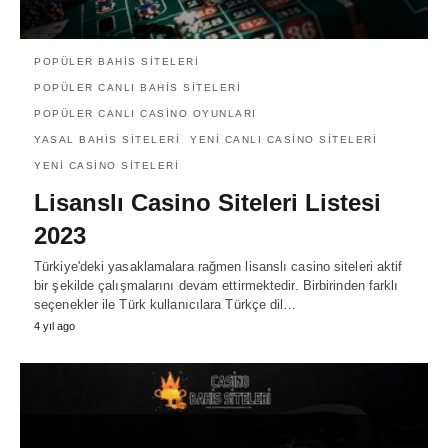
POPÜLER BAHIS SITELERI
POPÜLER CANLI BAHIS SITELERI
POPÜLER CANLI CASINO OYUNLARI
YASAL BAHIS SITELERI
YENI CANLI CASINO SITELERI
YENI CASINO SITELERI
Lisanslı Casino Siteleri Listesi
2023
Türkiye'deki yasaklamalara rağmen lisanslı casino siteleri aktif
bir şekilde çalışmalarını devam ettirmektedir. Birbirinden farklı
seçenekler ile Türk kullanıcılara Türkçe dil…
4 yıl ago