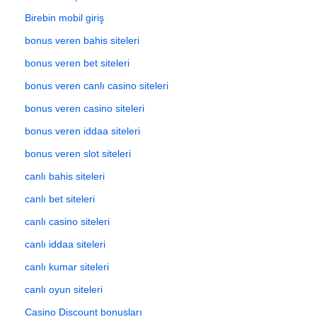
Birebin mobil giriş
bonus veren bahis siteleri
bonus veren bet siteleri
bonus veren canlı casino siteleri
bonus veren casino siteleri
bonus veren iddaa siteleri
bonus veren slot siteleri
canlı bahis siteleri
canlı bet siteleri
canlı casino siteleri
canlı iddaa siteleri
canlı kumar siteleri
canlı oyun siteleri
Casino Discount bonusları