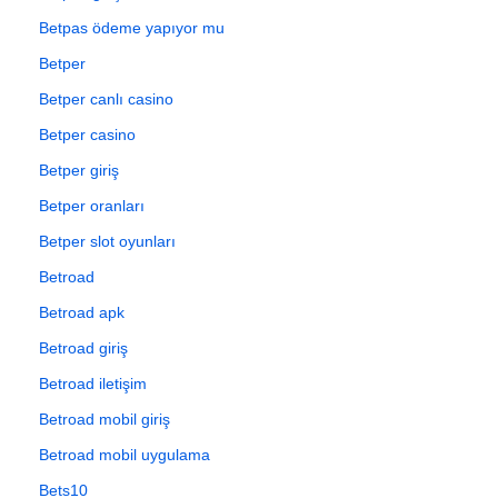
Betpas ödeme yapıyor mu
Betper
Betper canlı casino
Betper casino
Betper giriş
Betper oranları
Betper slot oyunları
Betroad
Betroad apk
Betroad giriş
Betroad iletişim
Betroad mobil giriş
Betroad mobil uygulama
Bets10