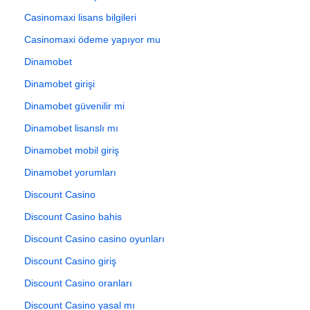
Casinomaxi lisans bilgileri
Casinomaxi ödeme yapıyor mu
Dinamobet
Dinamobet girişi
Dinamobet güvenilir mi
Dinamobet lisanslı mı
Dinamobet mobil giriş
Dinamobet yorumları
Discount Casino
Discount Casino bahis
Discount Casino casino oyunları
Discount Casino giriş
Discount Casino oranları
Discount Casino yasal mı