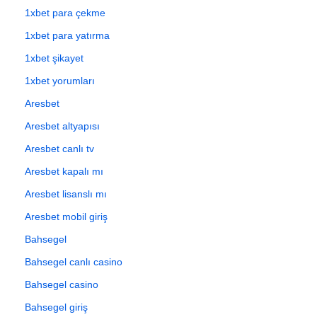
1xbet para çekme
1xbet para yatırma
1xbet şikayet
1xbet yorumları
Aresbet
Aresbet altyapısı
Aresbet canlı tv
Aresbet kapalı mı
Aresbet lisanslı mı
Aresbet mobil giriş
Bahsegel
Bahsegel canlı casino
Bahsegel casino
Bahsegel giriş