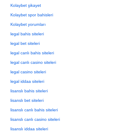
Kolaybet şikayet
Kolaybet spor bahisleri
Kolaybet yorumları
legal bahis siteleri
legal bet siteleri
legal canlı bahis siteleri
legal canlı casino siteleri
legal casino siteleri
legal iddaa siteleri
lisanslı bahis siteleri
lisanslı bet siteleri
lisanslı canlı bahis siteleri
lisanslı canlı casino siteleri
lisanslı iddaa siteleri