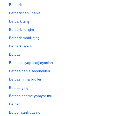
Betpark
Betpark canlı bahis
Betpark giriş
Betpark iletişim
Betpark mobil giriş
Betpark üyelik
Betpas
Betpas altyapı sağlayıcıları
Betpas bahis seçenekleri
Betpas firma bilgileri
Betpas giriş
Betpas ödeme yapıyor mu
Betper
Betper canlı casino