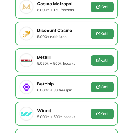
Casino Metropol
Katıl
8.000₺ + 150 freespin
Discount Casino
Katıl
5.000₺ nakit iade
Betelli
Katıl
5.050₺ + 500₺ bedava
Betchip
Katıl
6.000₺ + 80 freespin
Winnit
Katıl
5.000₺ + 500₺ bedava