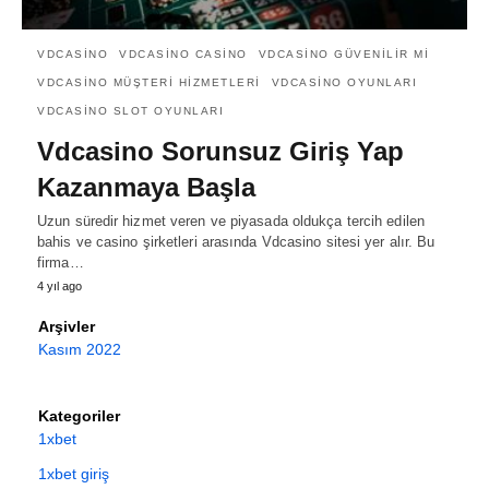
VDCASINO
VDCASINO CASINO
VDCASINO GÜVENILIR MI
VDCASINO MÜŞTERI HIZMETLERI
VDCASINO OYUNLARI
VDCASINO SLOT OYUNLARI
Vdcasino Sorunsuz Giriş Yap
Kazanmaya Başla
Uzun süredir hizmet veren ve piyasada oldukça tercih edilen
bahis ve casino şirketleri arasında Vdcasino sitesi yer alır. Bu
firma…
4 yıl ago
Arşivler
Kasım 2022
Kategoriler
1xbet
1xbet giriş