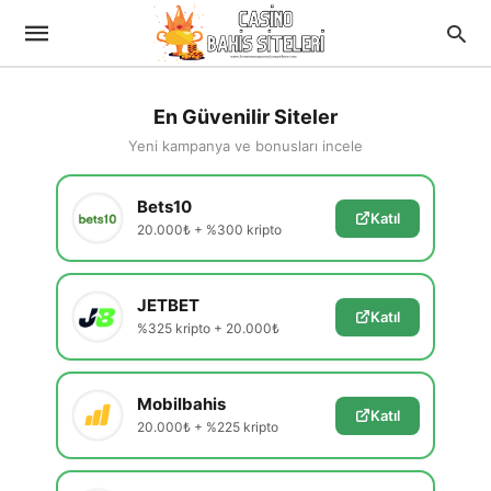
En Güvenilir Siteler
Yeni kampanya ve bonusları incele
Bets10
Katıl
20.000₺ + %300 kripto
JETBET
Katıl
%325 kripto + 20.000₺
Mobilbahis
Katıl
20.000₺ + %225 kripto