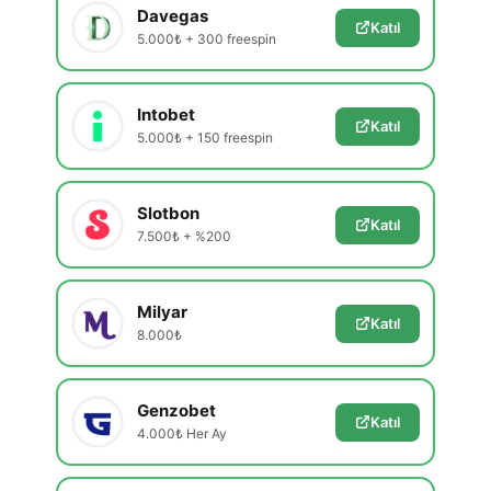
Davegas
Katıl
5.000₺ + 300 freespin
Intobet
Katıl
5.000₺ + 150 freespin
Slotbon
Katıl
7.500₺ + %200
Milyar
Katıl
8.000₺
Genzobet
Katıl
4.000₺ Her Ay