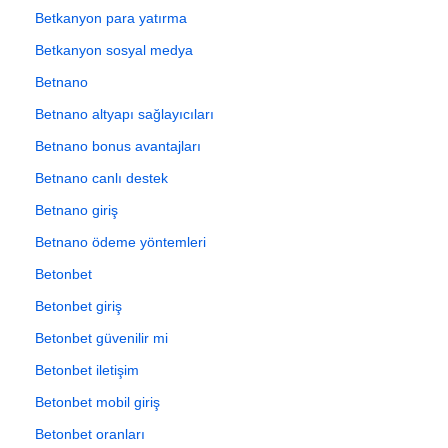
Betkanyon para yatırma
Betkanyon sosyal medya
Betnano
Betnano altyapı sağlayıcıları
Betnano bonus avantajları
Betnano canlı destek
Betnano giriş
Betnano ödeme yöntemleri
Betonbet
Betonbet giriş
Betonbet güvenilir mi
Betonbet iletişim
Betonbet mobil giriş
Betonbet oranları