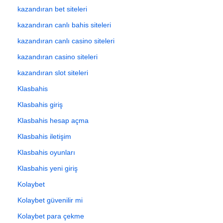
kazandıran bet siteleri
kazandıran canlı bahis siteleri
kazandıran canlı casino siteleri
kazandıran casino siteleri
kazandıran slot siteleri
Klasbahis
Klasbahis giriş
Klasbahis hesap açma
Klasbahis iletişim
Klasbahis oyunları
Klasbahis yeni giriş
Kolaybet
Kolaybet güvenilir mi
Kolaybet para çekme