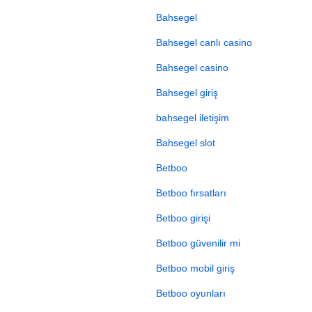
Bahsegel
Bahsegel canlı casino
Bahsegel casino
Bahsegel giriş
bahsegel iletişim
Bahsegel slot
Betboo
Betboo fırsatları
Betboo girişi
Betboo güvenilir mi
Betboo mobil giriş
Betboo oyunları