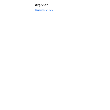
Arşivler
Kasım 2022