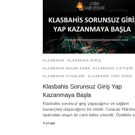
KLASBAHIS
KLASBAHIS GIRIŞ
KLASBAHIS HESAP AÇMA
KLASBAHIS ILETIŞIM
KLASBAHIS OYUNLARI
KLASBAHIS YENI GIRIŞ
Klasbahis Sorunsuz Giriş Yap
Kazanmaya Başla
Klasbahis sorunsuz giriş yapacağınız ve sağlam
kazançlara ulaşacağınız bir sitedir. Curacao Hüküme
tarafından onaylı bir canlı bahis sitesidir. Özellikle 
4 yıl ago