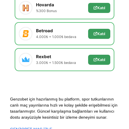
Hovarda
Katıl
%300 Bonus
Betroad
Katıl
4.000₺ + 1.000₺ bedava
Rexbet
Katıl
3.000₺ + 1.500₺ bedava
Genzobet için hazırlanmış bu platform, spor tutkunlarının
canlı maç yayınlarına hızlı ve kolay şekilde erişebilmesi için
tasarlanmıştır. Güncel karşılaşma bağlantıları ve kullanıcı
dostu arayüzüyle kesintisiz bir izleme deneyimi sunar.