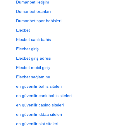
Dumanbet iletişim
Dumanbet oranları
Dumanbet spor bahisleri
Elexbet
Elexbet canlı bahis
Elexbet giriş
Elexbet giriş adresi
Elexbet mobil giriş
Elexbet sağlam mı
en güvenilir bahis siteleri
en güvenilir canlı bahis siteleri
en güvenilir casino siteleri
en güvenilir iddaa siteleri
en güvenilir slot siteleri