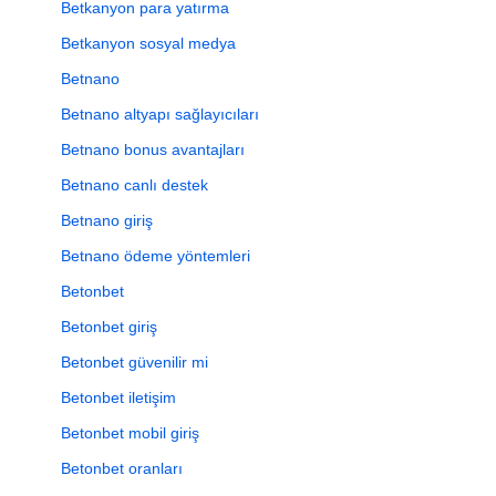
Betkanyon para yatırma
Betkanyon sosyal medya
Betnano
Betnano altyapı sağlayıcıları
Betnano bonus avantajları
Betnano canlı destek
Betnano giriş
Betnano ödeme yöntemleri
Betonbet
Betonbet giriş
Betonbet güvenilir mi
Betonbet iletişim
Betonbet mobil giriş
Betonbet oranları