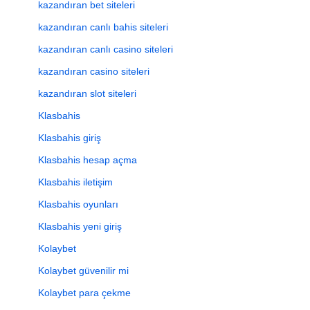
kazandıran bet siteleri
kazandıran canlı bahis siteleri
kazandıran canlı casino siteleri
kazandıran casino siteleri
kazandıran slot siteleri
Klasbahis
Klasbahis giriş
Klasbahis hesap açma
Klasbahis iletişim
Klasbahis oyunları
Klasbahis yeni giriş
Kolaybet
Kolaybet güvenilir mi
Kolaybet para çekme