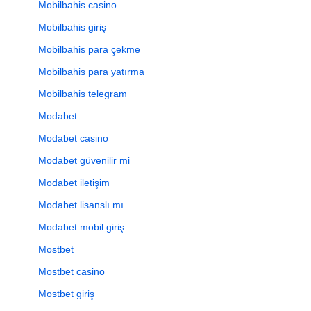
Mobilbahis casino
Mobilbahis giriş
Mobilbahis para çekme
Mobilbahis para yatırma
Mobilbahis telegram
Modabet
Modabet casino
Modabet güvenilir mi
Modabet iletişim
Modabet lisanslı mı
Modabet mobil giriş
Mostbet
Mostbet casino
Mostbet giriş