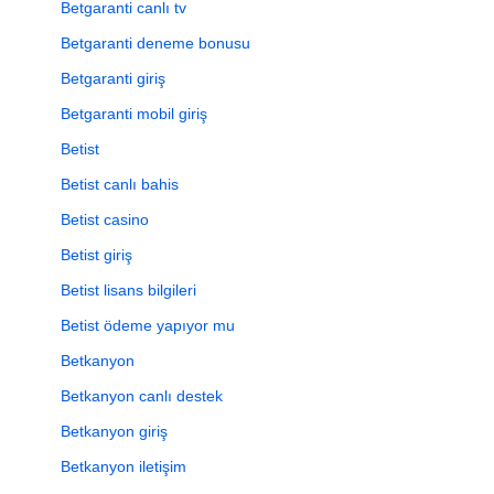
Betgaranti canlı tv
Betgaranti deneme bonusu
Betgaranti giriş
Betgaranti mobil giriş
Betist
Betist canlı bahis
Betist casino
Betist giriş
Betist lisans bilgileri
Betist ödeme yapıyor mu
Betkanyon
Betkanyon canlı destek
Betkanyon giriş
Betkanyon iletişim