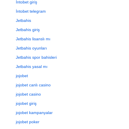
İntobet giriş
İntobet telegram
Jetbahis
Jetbahis giriş
Jetbahis lisanslı mı
Jetbahis oyunları
Jetbahis spor bahisleri
Jetbahis yasal mı
jojobet
jojobet canlı casino
jojobet casino
jojobet giriş
jojobet kampanyalar
jojobet poker