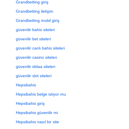
Grandbetting giriş
Grandbetting iletişim
Grandbetting mobil giriş
güvenilir bahis siteleri
güvenilir bet siteleri
güvenilir canlı bahis siteleri
güvenilir casino siteleri
güvenilir iddaa siteleri
güvenilir slot siteleri
Hepsibahis
Hepsibahis belge istiyor mu
Hepsibahis giriş
Hepsibahis güvenilir mi
Hepsibahis nasıl bir site