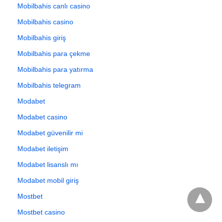
Mobilbahis canlı casino
Mobilbahis casino
Mobilbahis giriş
Mobilbahis para çekme
Mobilbahis para yatırma
Mobilbahis telegram
Modabet
Modabet casino
Modabet güvenilir mi
Modabet iletişim
Modabet lisanslı mı
Modabet mobil giriş
Mostbet
Mostbet casino