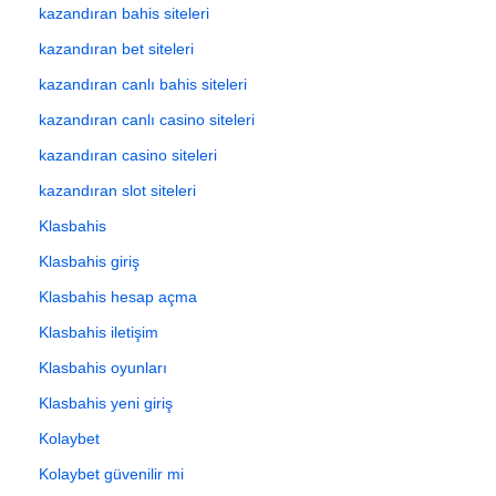
kazandıran bahis siteleri
kazandıran bet siteleri
kazandıran canlı bahis siteleri
kazandıran canlı casino siteleri
kazandıran casino siteleri
kazandıran slot siteleri
Klasbahis
Klasbahis giriş
Klasbahis hesap açma
Klasbahis iletişim
Klasbahis oyunları
Klasbahis yeni giriş
Kolaybet
Kolaybet güvenilir mi