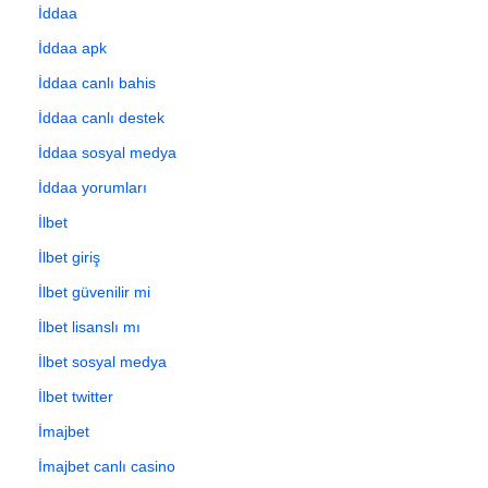
İddaa
İddaa apk
İddaa canlı bahis
İddaa canlı destek
İddaa sosyal medya
İddaa yorumları
İlbet
İlbet giriş
İlbet güvenilir mi
İlbet lisanslı mı
İlbet sosyal medya
İlbet twitter
İmajbet
İmajbet canlı casino