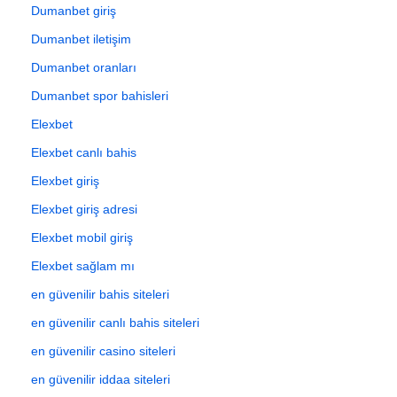
Dumanbet giriş
Dumanbet iletişim
Dumanbet oranları
Dumanbet spor bahisleri
Elexbet
Elexbet canlı bahis
Elexbet giriş
Elexbet giriş adresi
Elexbet mobil giriş
Elexbet sağlam mı
en güvenilir bahis siteleri
en güvenilir canlı bahis siteleri
en güvenilir casino siteleri
en güvenilir iddaa siteleri