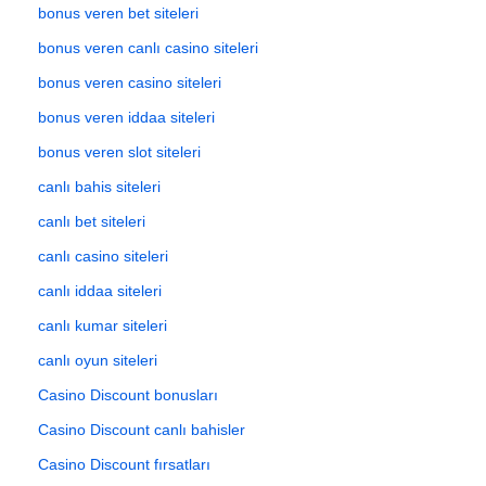
bonus veren bet siteleri
bonus veren canlı casino siteleri
bonus veren casino siteleri
bonus veren iddaa siteleri
bonus veren slot siteleri
canlı bahis siteleri
canlı bet siteleri
canlı casino siteleri
canlı iddaa siteleri
canlı kumar siteleri
canlı oyun siteleri
Casino Discount bonusları
Casino Discount canlı bahisler
Casino Discount fırsatları