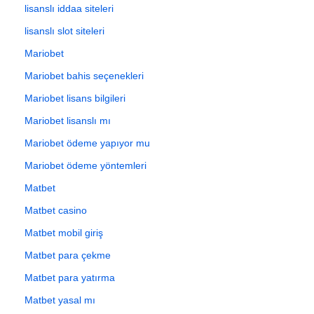
lisanslı iddaa siteleri
lisanslı slot siteleri
Mariobet
Mariobet bahis seçenekleri
Mariobet lisans bilgileri
Mariobet lisanslı mı
Mariobet ödeme yapıyor mu
Mariobet ödeme yöntemleri
Matbet
Matbet casino
Matbet mobil giriş
Matbet para çekme
Matbet para yatırma
Matbet yasal mı