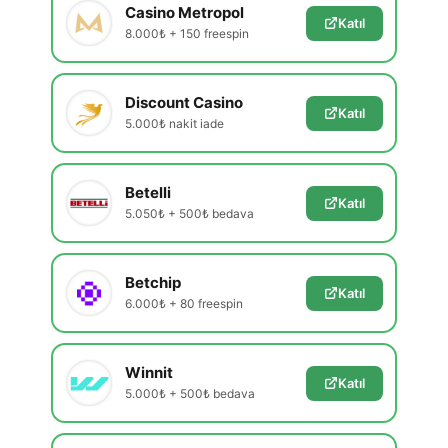
Casino Metropol
Katıl
8.000₺ + 150 freespin
Discount Casino
Katıl
5.000₺ nakit iade
Betelli
Katıl
5.050₺ + 500₺ bedava
Betchip
Katıl
6.000₺ + 80 freespin
Winnit
Katıl
5.000₺ + 500₺ bedava