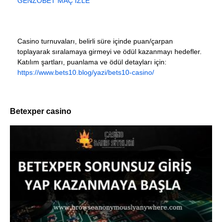
GENZOBET MAÇ İZLE
Casino turnuvaları, belirli süre içinde puan/çarpan
toplayarak sıralamaya girmeyi ve ödül kazanmayı hedefler.
Katılım şartları, puanlama ve ödül detayları için:
https://www.bets10.blog/yazi/bets10-casino/
Betexper casino