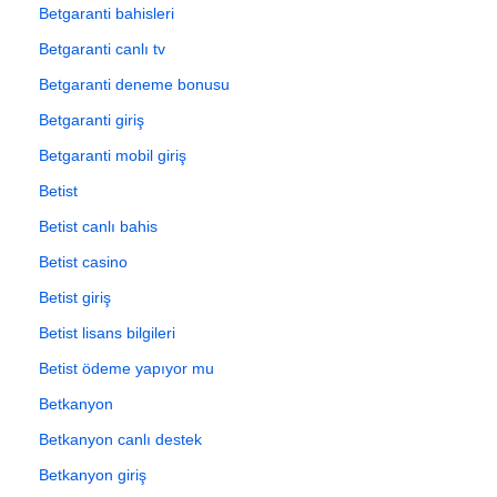
Betgaranti bahisleri
Betgaranti canlı tv
Betgaranti deneme bonusu
Betgaranti giriş
Betgaranti mobil giriş
Betist
Betist canlı bahis
Betist casino
Betist giriş
Betist lisans bilgileri
Betist ödeme yapıyor mu
Betkanyon
Betkanyon canlı destek
Betkanyon giriş