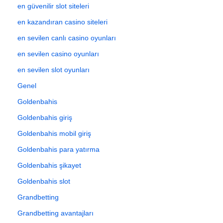
en güvenilir slot siteleri
en kazandıran casino siteleri
en sevilen canlı casino oyunları
en sevilen casino oyunları
en sevilen slot oyunları
Genel
Goldenbahis
Goldenbahis giriş
Goldenbahis mobil giriş
Goldenbahis para yatırma
Goldenbahis şikayet
Goldenbahis slot
Grandbetting
Grandbetting avantajları