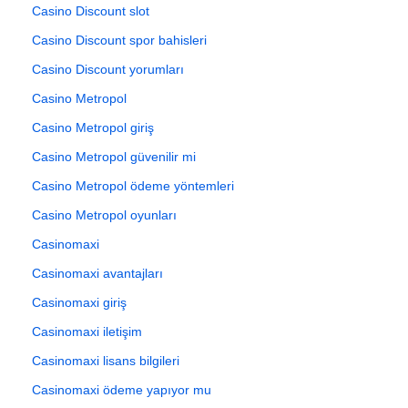
Casino Discount slot
Casino Discount spor bahisleri
Casino Discount yorumları
Casino Metropol
Casino Metropol giriş
Casino Metropol güvenilir mi
Casino Metropol ödeme yöntemleri
Casino Metropol oyunları
Casinomaxi
Casinomaxi avantajları
Casinomaxi giriş
Casinomaxi iletişim
Casinomaxi lisans bilgileri
Casinomaxi ödeme yapıyor mu