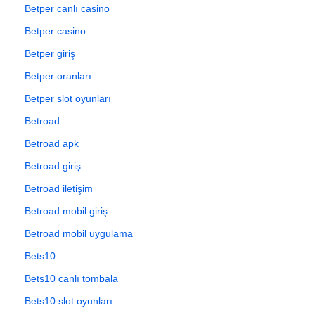
Betper canlı casino
Betper casino
Betper giriş
Betper oranları
Betper slot oyunları
Betroad
Betroad apk
Betroad giriş
Betroad iletişim
Betroad mobil giriş
Betroad mobil uygulama
Bets10
Bets10 canlı tombala
Bets10 slot oyunları