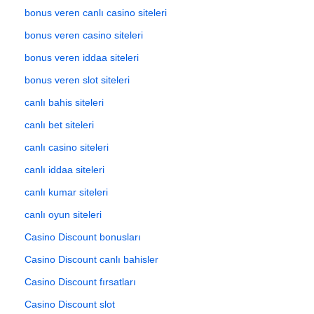
bonus veren canlı casino siteleri
bonus veren casino siteleri
bonus veren iddaa siteleri
bonus veren slot siteleri
canlı bahis siteleri
canlı bet siteleri
canlı casino siteleri
canlı iddaa siteleri
canlı kumar siteleri
canlı oyun siteleri
Casino Discount bonusları
Casino Discount canlı bahisler
Casino Discount fırsatları
Casino Discount slot