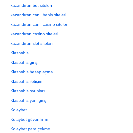
kazandıran bet siteleri
kazandıran canlı bahis siteleri
kazandıran canlı casino siteleri
kazandıran casino siteleri
kazandıran slot siteleri
Klasbahis
Klasbahis giriş
Klasbahis hesap açma
Klasbahis iletişim
Klasbahis oyunları
Klasbahis yeni giriş
Kolaybet
Kolaybet güvenilir mi
Kolaybet para çekme