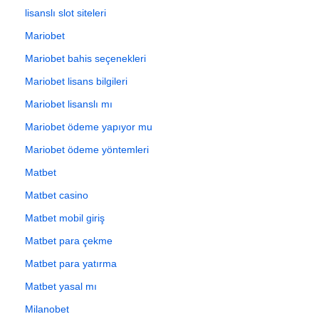
lisanslı slot siteleri
Mariobet
Mariobet bahis seçenekleri
Mariobet lisans bilgileri
Mariobet lisanslı mı
Mariobet ödeme yapıyor mu
Mariobet ödeme yöntemleri
Matbet
Matbet casino
Matbet mobil giriş
Matbet para çekme
Matbet para yatırma
Matbet yasal mı
Milanobet