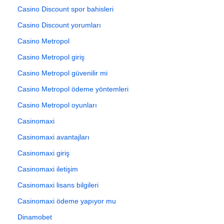
Casino Discount spor bahisleri
Casino Discount yorumları
Casino Metropol
Casino Metropol giriş
Casino Metropol güvenilir mi
Casino Metropol ödeme yöntemleri
Casino Metropol oyunları
Casinomaxi
Casinomaxi avantajları
Casinomaxi giriş
Casinomaxi iletişim
Casinomaxi lisans bilgileri
Casinomaxi ödeme yapıyor mu
Dinamobet