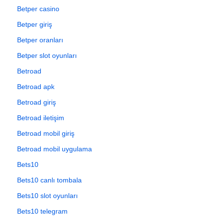
Betper casino
Betper giriş
Betper oranları
Betper slot oyunları
Betroad
Betroad apk
Betroad giriş
Betroad iletişim
Betroad mobil giriş
Betroad mobil uygulama
Bets10
Bets10 canlı tombala
Bets10 slot oyunları
Bets10 telegram