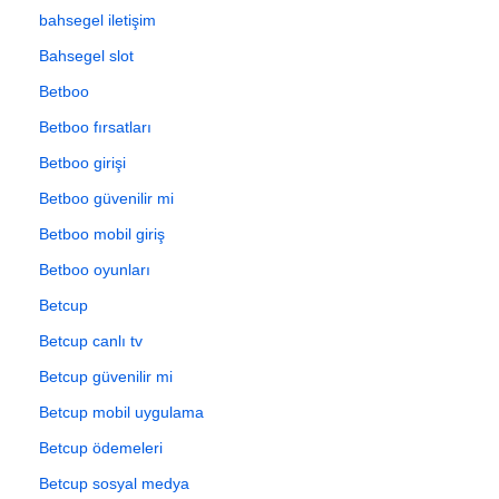
bahsegel iletişim
Bahsegel slot
Betboo
Betboo fırsatları
Betboo girişi
Betboo güvenilir mi
Betboo mobil giriş
Betboo oyunları
Betcup
Betcup canlı tv
Betcup güvenilir mi
Betcup mobil uygulama
Betcup ödemeleri
Betcup sosyal medya