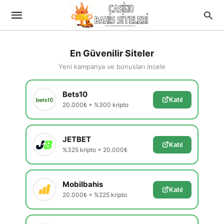
En Güvenilir Siteler
Yeni kampanya ve bonusları incele
Bets10
Katıl
20.000₺ + %300 kripto
JETBET
Katıl
%325 kripto + 20.000₺
Mobilbahis
Katıl
20.000₺ + %225 kripto