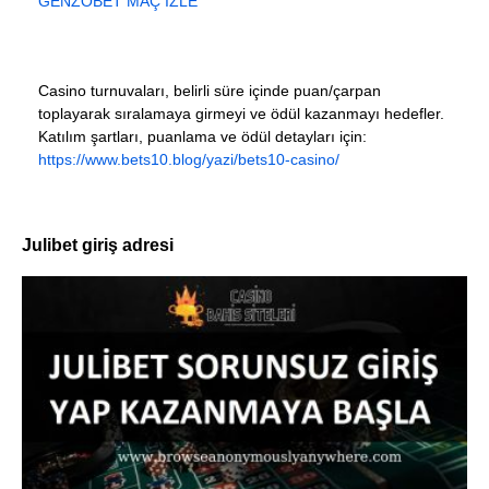
GENZOBET MAÇ İZLE
Casino turnuvaları, belirli süre içinde puan/çarpan
toplayarak sıralamaya girmeyi ve ödül kazanmayı hedefler.
Katılım şartları, puanlama ve ödül detayları için:
https://www.bets10.blog/yazi/bets10-casino/
Julibet giriş adresi