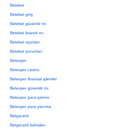
Betebet
Betebet giriş
Betebet güvenilir mi
Betebet lisanslı mı
Betebet oyunları
Betebet yorumları
Betexper
Betexper casino
Betexper finansal işlemler
Betexper güvenilir mi
Betexper para çekme
Betexper para yatırma
Betgaranti
Betgaranti bahisleri