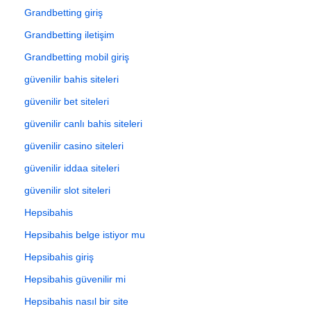
Grandbetting giriş
Grandbetting iletişim
Grandbetting mobil giriş
güvenilir bahis siteleri
güvenilir bet siteleri
güvenilir canlı bahis siteleri
güvenilir casino siteleri
güvenilir iddaa siteleri
güvenilir slot siteleri
Hepsibahis
Hepsibahis belge istiyor mu
Hepsibahis giriş
Hepsibahis güvenilir mi
Hepsibahis nasıl bir site