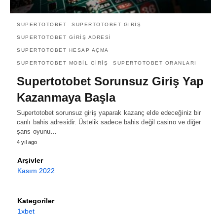
SUPERTOTOBET
SUPERTOTOBET GIRIŞ
SUPERTOTOBET GIRIŞ ADRESI
SUPERTOTOBET HESAP AÇMA
SUPERTOTOBET MOBIL GIRIŞ
SUPERTOTOBET ORANLARI
Supertotobet Sorunsuz Giriş Yap
Kazanmaya Başla
Supertotobet sorunsuz giriş yaparak kazanç elde edeceğiniz bir
canlı bahis adresidir. Üstelik sadece bahis değil casino ve diğer
şans oyunu…
4 yıl ago
Arşivler
Kasım 2022
Kategoriler
1xbet