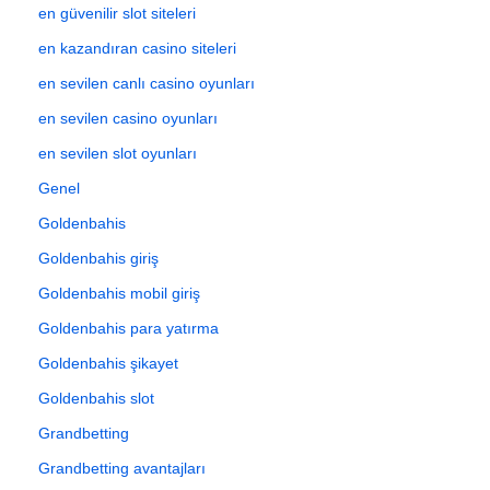
en güvenilir slot siteleri
en kazandıran casino siteleri
en sevilen canlı casino oyunları
en sevilen casino oyunları
en sevilen slot oyunları
Genel
Goldenbahis
Goldenbahis giriş
Goldenbahis mobil giriş
Goldenbahis para yatırma
Goldenbahis şikayet
Goldenbahis slot
Grandbetting
Grandbetting avantajları