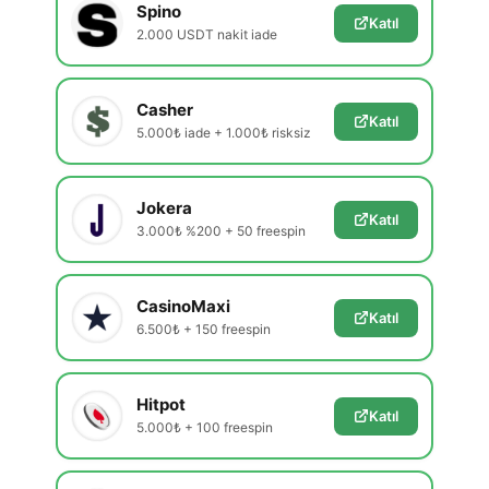
Spino
Katıl
2.000 USDT nakit iade
Casher
Katıl
5.000₺ iade + 1.000₺ risksiz
Jokera
Katıl
3.000₺ %200 + 50 freespin
CasinoMaxi
Katıl
6.500₺ + 150 freespin
Hitpot
Katıl
5.000₺ + 100 freespin