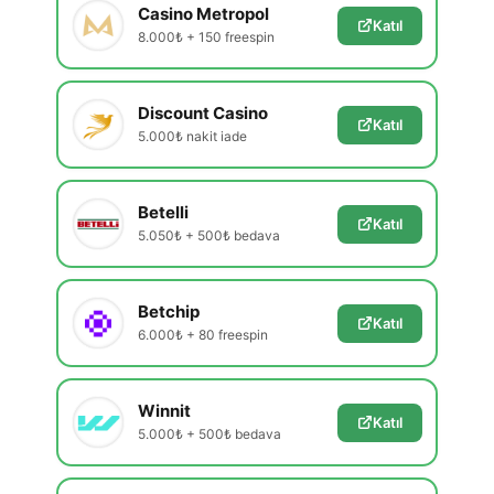
Casino Metropol
Katıl
8.000₺ + 150 freespin
Discount Casino
Katıl
5.000₺ nakit iade
Betelli
Katıl
5.050₺ + 500₺ bedava
Betchip
Katıl
6.000₺ + 80 freespin
Winnit
Katıl
5.000₺ + 500₺ bedava