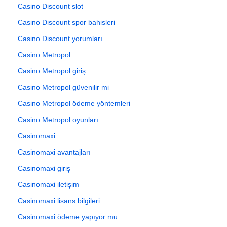
Casino Discount slot
Casino Discount spor bahisleri
Casino Discount yorumları
Casino Metropol
Casino Metropol giriş
Casino Metropol güvenilir mi
Casino Metropol ödeme yöntemleri
Casino Metropol oyunları
Casinomaxi
Casinomaxi avantajları
Casinomaxi giriş
Casinomaxi iletişim
Casinomaxi lisans bilgileri
Casinomaxi ödeme yapıyor mu