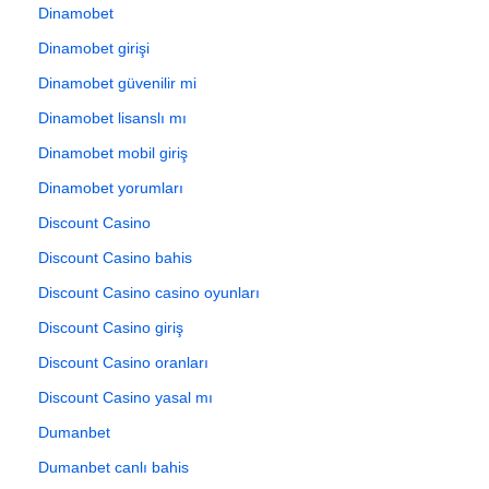
Dinamobet
Dinamobet girişi
Dinamobet güvenilir mi
Dinamobet lisanslı mı
Dinamobet mobil giriş
Dinamobet yorumları
Discount Casino
Discount Casino bahis
Discount Casino casino oyunları
Discount Casino giriş
Discount Casino oranları
Discount Casino yasal mı
Dumanbet
Dumanbet canlı bahis