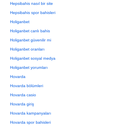
Hepsibahis nasıl bir site
Hepsibahis spor bahisleri
Holiganbet
Holiganbet canlı bahis
Holiganbet güvenilir mi
Holiganbet oranları
Holiganbet sosyal medya
Holiganbet yorumları
Hovarda
Hovarda bölümleri
Hovarda casio
Hovarda giriş
Hovarda kampanyaları
Hovarda spor bahisleri