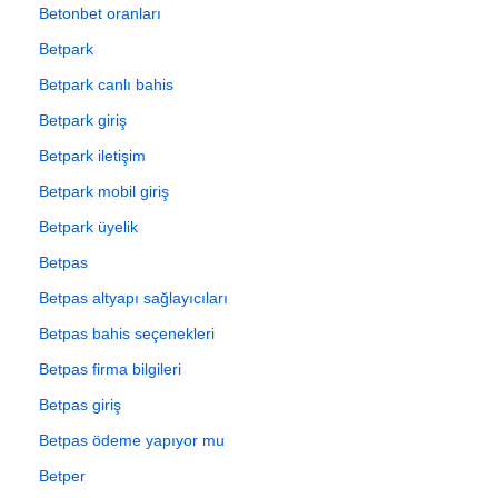
Betonbet oranları
Betpark
Betpark canlı bahis
Betpark giriş
Betpark iletişim
Betpark mobil giriş
Betpark üyelik
Betpas
Betpas altyapı sağlayıcıları
Betpas bahis seçenekleri
Betpas firma bilgileri
Betpas giriş
Betpas ödeme yapıyor mu
Betper