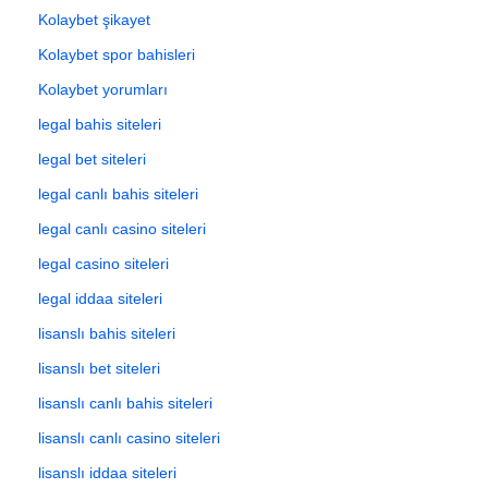
Kolaybet şikayet
Kolaybet spor bahisleri
Kolaybet yorumları
legal bahis siteleri
legal bet siteleri
legal canlı bahis siteleri
legal canlı casino siteleri
legal casino siteleri
legal iddaa siteleri
lisanslı bahis siteleri
lisanslı bet siteleri
lisanslı canlı bahis siteleri
lisanslı canlı casino siteleri
lisanslı iddaa siteleri