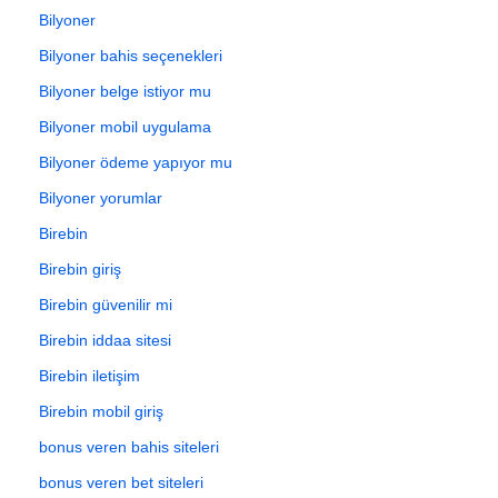
Bilyoner
Bilyoner bahis seçenekleri
Bilyoner belge istiyor mu
Bilyoner mobil uygulama
Bilyoner ödeme yapıyor mu
Bilyoner yorumlar
Birebin
Birebin giriş
Birebin güvenilir mi
Birebin iddaa sitesi
Birebin iletişim
Birebin mobil giriş
bonus veren bahis siteleri
bonus veren bet siteleri