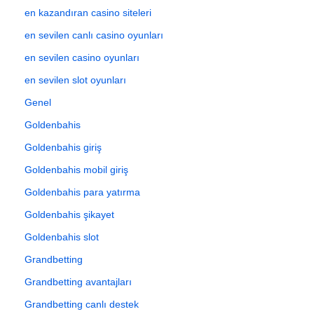
en kazandıran casino siteleri
en sevilen canlı casino oyunları
en sevilen casino oyunları
en sevilen slot oyunları
Genel
Goldenbahis
Goldenbahis giriş
Goldenbahis mobil giriş
Goldenbahis para yatırma
Goldenbahis şikayet
Goldenbahis slot
Grandbetting
Grandbetting avantajları
Grandbetting canlı destek