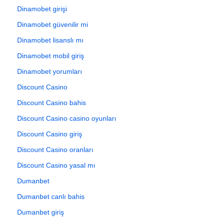
Dinamobet girişi
Dinamobet güvenilir mi
Dinamobet lisanslı mı
Dinamobet mobil giriş
Dinamobet yorumları
Discount Casino
Discount Casino bahis
Discount Casino casino oyunları
Discount Casino giriş
Discount Casino oranları
Discount Casino yasal mı
Dumanbet
Dumanbet canlı bahis
Dumanbet giriş