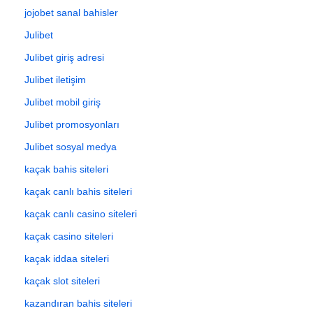
jojobet sanal bahisler
Julibet
Julibet giriş adresi
Julibet iletişim
Julibet mobil giriş
Julibet promosyonları
Julibet sosyal medya
kaçak bahis siteleri
kaçak canlı bahis siteleri
kaçak canlı casino siteleri
kaçak casino siteleri
kaçak iddaa siteleri
kaçak slot siteleri
kazandıran bahis siteleri