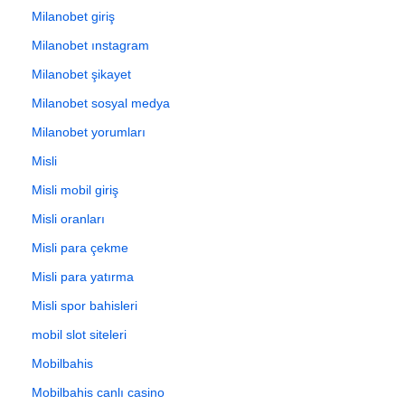
Milanobet giriş
Milanobet ınstagram
Milanobet şikayet
Milanobet sosyal medya
Milanobet yorumları
Misli
Misli mobil giriş
Misli oranları
Misli para çekme
Misli para yatırma
Misli spor bahisleri
mobil slot siteleri
Mobilbahis
Mobilbahis canlı casino