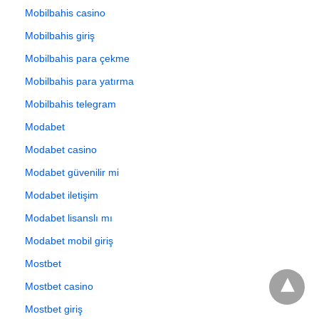
Mobilbahis casino
Mobilbahis giriş
Mobilbahis para çekme
Mobilbahis para yatırma
Mobilbahis telegram
Modabet
Modabet casino
Modabet güvenilir mi
Modabet iletişim
Modabet lisanslı mı
Modabet mobil giriş
Mostbet
Mostbet casino
Mostbet giriş