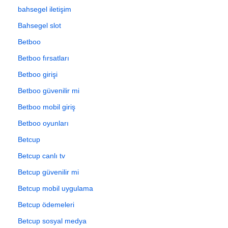
bahsegel iletişim
Bahsegel slot
Betboo
Betboo fırsatları
Betboo girişi
Betboo güvenilir mi
Betboo mobil giriş
Betboo oyunları
Betcup
Betcup canlı tv
Betcup güvenilir mi
Betcup mobil uygulama
Betcup ödemeleri
Betcup sosyal medya