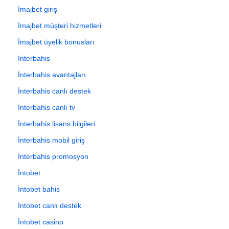
İmajbet giriş
İmajbet müşteri hizmetleri
İmajbet üyelik bonusları
İnterbahis
İnterbahis avantajları
İnterbahis canlı destek
İnterbahis canlı tv
İnterbahis lisans bilgileri
İnterbahis mobil giriş
İnterbahis promosyon
İntobet
İntobet bahis
İntobet canlı destek
İntobet casino