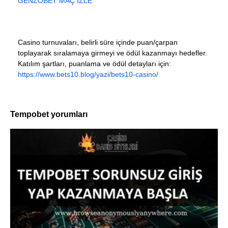
GENZOBET MAÇ İZLE
Casino turnuvaları, belirli süre içinde puan/çarpan
toplayarak sıralamaya girmeyi ve ödül kazanmayı hedefler.
Katılım şartları, puanlama ve ödül detayları için:
https://www.bets10.blog/yazi/bets10-casino/
Tempobet yorumları