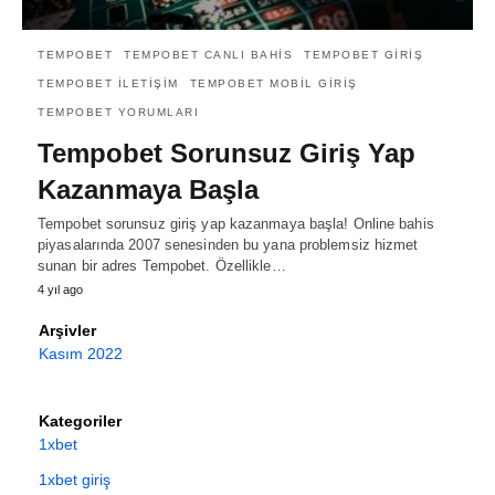
TEMPOBET
TEMPOBET CANLI BAHIS
TEMPOBET GIRIŞ
TEMPOBET ILETIŞIM
TEMPOBET MOBIL GIRIŞ
TEMPOBET YORUMLARI
Tempobet Sorunsuz Giriş Yap
Kazanmaya Başla
Tempobet sorunsuz giriş yap kazanmaya başla! Online bahis
piyasalarında 2007 senesinden bu yana problemsiz hizmet
sunan bir adres Tempobet. Özellikle…
4 yıl ago
Arşivler
Kasım 2022
Kategoriler
1xbet
1xbet giriş