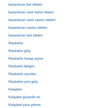
kazandıran bet siteleri
kazandıran canlı bahis siteleri
kazandıran canlı casino siteleri
kazandıran casino siteleri
kazandıran slot siteleri
Klasbahis
Klasbahis giriş
Klasbahis hesap açma
Klasbahis iletişim
Klasbahis oyunları
Klasbahis yeni giriş
Kolaybet
Kolaybet güvenilir mi
Kolaybet para çekme