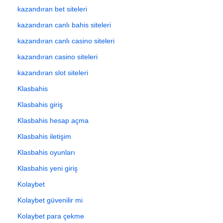
kazandıran bet siteleri
kazandıran canlı bahis siteleri
kazandıran canlı casino siteleri
kazandıran casino siteleri
kazandıran slot siteleri
Klasbahis
Klasbahis giriş
Klasbahis hesap açma
Klasbahis iletişim
Klasbahis oyunları
Klasbahis yeni giriş
Kolaybet
Kolaybet güvenilir mi
Kolaybet para çekme