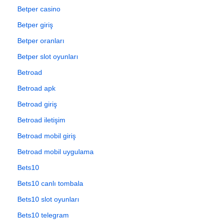
Betper casino
Betper giriş
Betper oranları
Betper slot oyunları
Betroad
Betroad apk
Betroad giriş
Betroad iletişim
Betroad mobil giriş
Betroad mobil uygulama
Bets10
Bets10 canlı tombala
Bets10 slot oyunları
Bets10 telegram