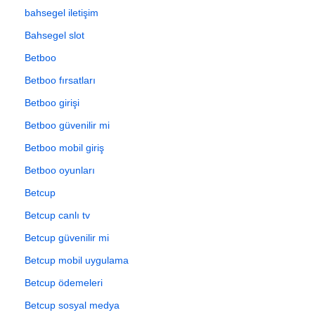
bahsegel iletişim
Bahsegel slot
Betboo
Betboo fırsatları
Betboo girişi
Betboo güvenilir mi
Betboo mobil giriş
Betboo oyunları
Betcup
Betcup canlı tv
Betcup güvenilir mi
Betcup mobil uygulama
Betcup ödemeleri
Betcup sosyal medya