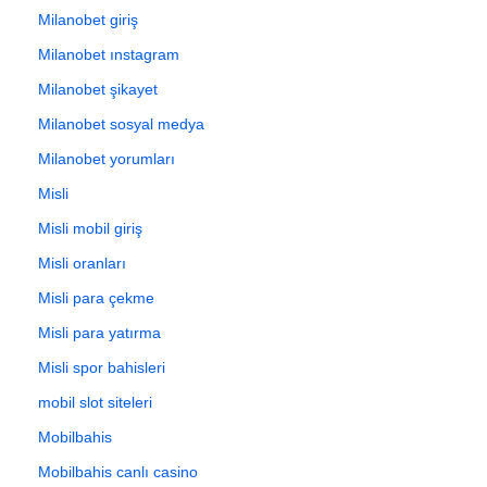
Milanobet giriş
Milanobet ınstagram
Milanobet şikayet
Milanobet sosyal medya
Milanobet yorumları
Misli
Misli mobil giriş
Misli oranları
Misli para çekme
Misli para yatırma
Misli spor bahisleri
mobil slot siteleri
Mobilbahis
Mobilbahis canlı casino