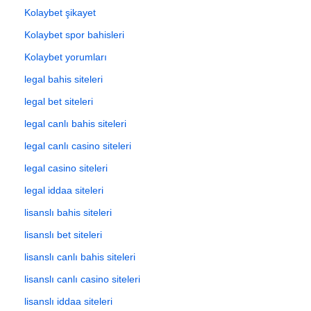
Kolaybet şikayet
Kolaybet spor bahisleri
Kolaybet yorumları
legal bahis siteleri
legal bet siteleri
legal canlı bahis siteleri
legal canlı casino siteleri
legal casino siteleri
legal iddaa siteleri
lisanslı bahis siteleri
lisanslı bet siteleri
lisanslı canlı bahis siteleri
lisanslı canlı casino siteleri
lisanslı iddaa siteleri