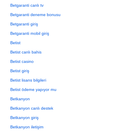
Betgaranti canlı tv
Betgaranti deneme bonusu
Betgaranti giriş
Betgaranti mobil giriş
Betist
Betist canlı bahis
Betist casino
Betist giriş
Betist lisans bilgileri
Betist ödeme yapıyor mu
Betkanyon
Betkanyon canlı destek
Betkanyon giriş
Betkanyon iletişim