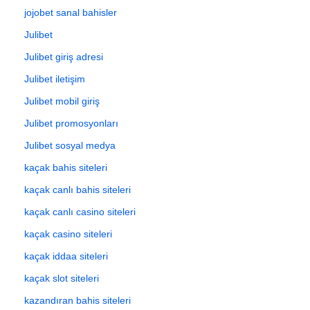
jojobet sanal bahisler
Julibet
Julibet giriş adresi
Julibet iletişim
Julibet mobil giriş
Julibet promosyonları
Julibet sosyal medya
kaçak bahis siteleri
kaçak canlı bahis siteleri
kaçak canlı casino siteleri
kaçak casino siteleri
kaçak iddaa siteleri
kaçak slot siteleri
kazandıran bahis siteleri