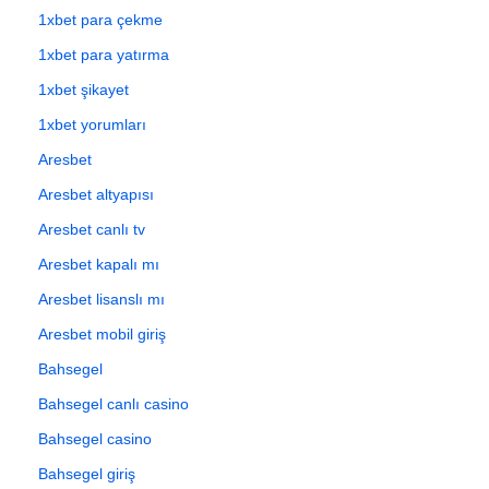
1xbet para çekme
1xbet para yatırma
1xbet şikayet
1xbet yorumları
Aresbet
Aresbet altyapısı
Aresbet canlı tv
Aresbet kapalı mı
Aresbet lisanslı mı
Aresbet mobil giriş
Bahsegel
Bahsegel canlı casino
Bahsegel casino
Bahsegel giriş