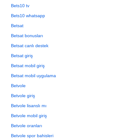
Bets10 tv
Bets10 whatsapp
Betsat
Betsat bonusları
Betsat canlı destek
Betsat giriş
Betsat mobil giriş
Betsat mobil uygulama
Betvole
Betvole giriş
Betvole lisanslı mı
Betvole mobil giriş
Betvole oranları
Betvole spor bahisleri