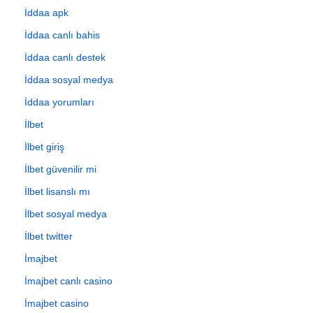
İddaa apk
İddaa canlı bahis
İddaa canlı destek
İddaa sosyal medya
İddaa yorumları
İlbet
İlbet giriş
İlbet güvenilir mi
İlbet lisanslı mı
İlbet sosyal medya
İlbet twitter
İmajbet
İmajbet canlı casino
İmajbet casino