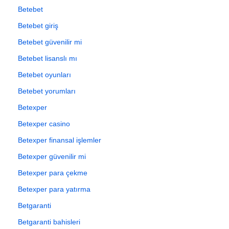
Betebet
Betebet giriş
Betebet güvenilir mi
Betebet lisanslı mı
Betebet oyunları
Betebet yorumları
Betexper
Betexper casino
Betexper finansal işlemler
Betexper güvenilir mi
Betexper para çekme
Betexper para yatırma
Betgaranti
Betgaranti bahisleri