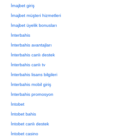
İmajbet giriş
İmajbet müşteri hizmetleri
İmajbet üyelik bonusları
İnterbahis
İnterbahis avantajları
İnterbahis canlı destek
İnterbahis canlı tv
İnterbahis lisans bilgileri
İnterbahis mobil giriş
İnterbahis promosyon
İntobet
İntobet bahis
İntobet canlı destek
İntobet casino