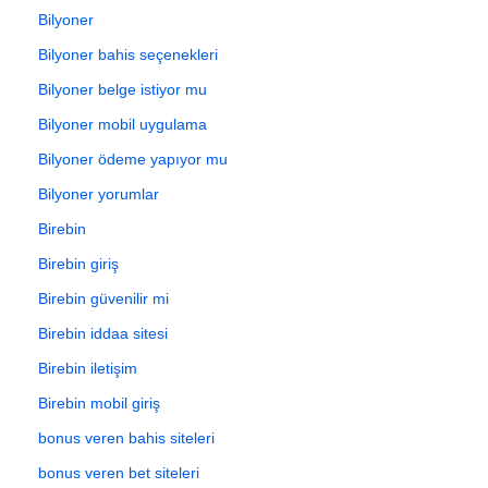
Bilyoner
Bilyoner bahis seçenekleri
Bilyoner belge istiyor mu
Bilyoner mobil uygulama
Bilyoner ödeme yapıyor mu
Bilyoner yorumlar
Birebin
Birebin giriş
Birebin güvenilir mi
Birebin iddaa sitesi
Birebin iletişim
Birebin mobil giriş
bonus veren bahis siteleri
bonus veren bet siteleri