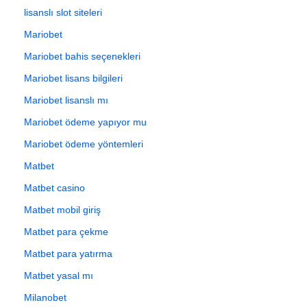
lisanslı slot siteleri
Mariobet
Mariobet bahis seçenekleri
Mariobet lisans bilgileri
Mariobet lisanslı mı
Mariobet ödeme yapıyor mu
Mariobet ödeme yöntemleri
Matbet
Matbet casino
Matbet mobil giriş
Matbet para çekme
Matbet para yatırma
Matbet yasal mı
Milanobet