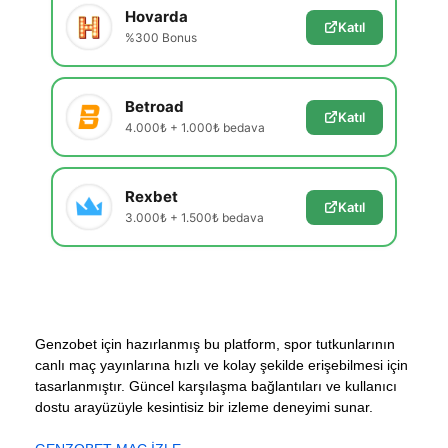
Hovarda
Katıl
%300 Bonus
Betroad
Katıl
4.000₺ + 1.000₺ bedava
Rexbet
Katıl
3.000₺ + 1.500₺ bedava
Genzobet için hazırlanmış bu platform, spor tutkunlarının
canlı maç yayınlarına hızlı ve kolay şekilde erişebilmesi için
tasarlanmıştır. Güncel karşılaşma bağlantıları ve kullanıcı
dostu arayüzüyle kesintisiz bir izleme deneyimi sunar.