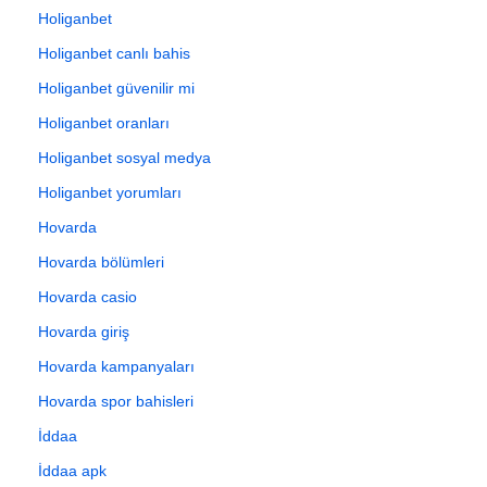
Holiganbet
Holiganbet canlı bahis
Holiganbet güvenilir mi
Holiganbet oranları
Holiganbet sosyal medya
Holiganbet yorumları
Hovarda
Hovarda bölümleri
Hovarda casio
Hovarda giriş
Hovarda kampanyaları
Hovarda spor bahisleri
İddaa
İddaa apk