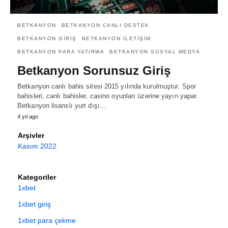
BETKANYON
BETKANYON CANLI DESTEK
BETKANYON GIRIŞ
BETKANYON ILETIŞIM
BETKANYON PARA YATIRMA
BETKANYON SOSYAL MEDYA
Betkanyon Sorunsuz Giriş
Betkanyon canlı bahis sitesi 2015 yılında kurulmuştur. Spor
bahisleri, canlı bahisler, casino oyunları üzerine yayın yapar.
Betkanyon lisanslı yurt dışı…
4 yıl ago
Arşivler
Kasım 2022
Kategoriler
1xbet
1xbet giriş
1xbet para çekme