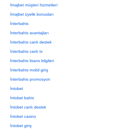
İmajbet müşteri hizmetleri
İmajbet üyelik bonusları
İnterbahis
İnterbahis avantajları
İnterbahis canlı destek
İnterbahis canlı tv
İnterbahis lisans bilgileri
İnterbahis mobil giriş
İnterbahis promosyon
İntobet
İntobet bahis
İntobet canlı destek
İntobet casino
İntobet giriş