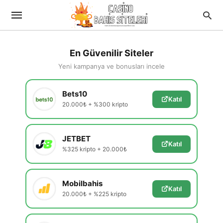
En Güvenilir Siteler
Yeni kampanya ve bonusları incele
Bets10
Katıl
20.000₺ + %300 kripto
JETBET
Katıl
%325 kripto + 20.000₺
Mobilbahis
Katıl
20.000₺ + %225 kripto