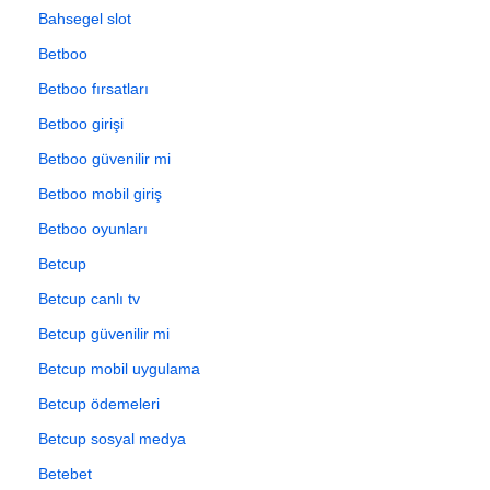
Bahsegel slot
Betboo
Betboo fırsatları
Betboo girişi
Betboo güvenilir mi
Betboo mobil giriş
Betboo oyunları
Betcup
Betcup canlı tv
Betcup güvenilir mi
Betcup mobil uygulama
Betcup ödemeleri
Betcup sosyal medya
Betebet