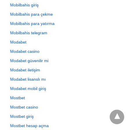
Mobilbahis giriş
Mobilbahis para çekme
Mobilbahis para yatırma
Mobilbahis telegram
Modabet
Modabet casino
Modabet güvenilir mi
Modabet iletişim
Modabet lisanslı mı
Modabet mobil giriş
Mostbet
Mostbet casino
Mostbet giriş
Mostbet hesap açma