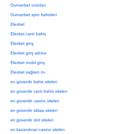
Dumanbet oranları
Dumanbet spor bahisleri
Elexbet
Elexbet canlı bahis
Elexbet giriş
Elexbet giriş adresi
Elexbet mobil giriş
Elexbet sağlam mı
en güvenilir bahis siteleri
en güvenilir canlı bahis siteleri
en güvenilir casino siteleri
en güvenilir iddaa siteleri
en güvenilir slot siteleri
en kazandıran casino siteleri