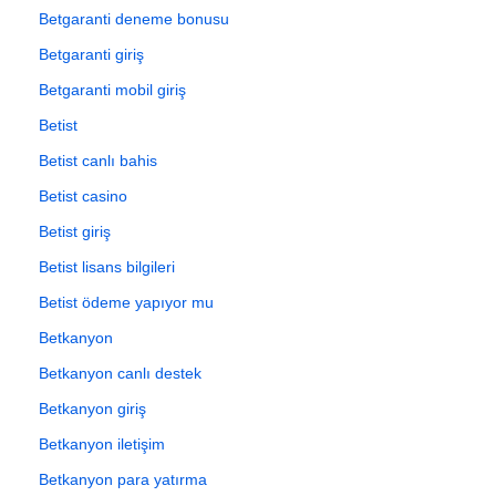
Betgaranti deneme bonusu
Betgaranti giriş
Betgaranti mobil giriş
Betist
Betist canlı bahis
Betist casino
Betist giriş
Betist lisans bilgileri
Betist ödeme yapıyor mu
Betkanyon
Betkanyon canlı destek
Betkanyon giriş
Betkanyon iletişim
Betkanyon para yatırma