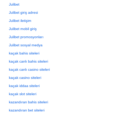
Julibet
Julibet giriş adresi
Julibet iletişim
Julibet mobil giriş
Julibet promosyonları
Julibet sosyal medya
kaçak bahis siteleri
kaçak canlı bahis siteleri
kaçak canlı casino siteleri
kaçak casino siteleri
kaçak iddaa siteleri
kaçak slot siteleri
kazandıran bahis siteleri
kazandıran bet siteleri