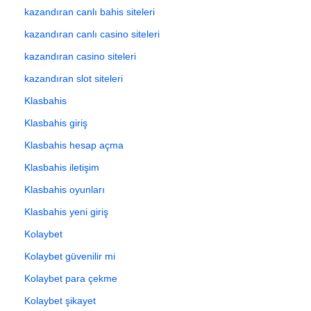
kazandıran canlı bahis siteleri
kazandıran canlı casino siteleri
kazandıran casino siteleri
kazandıran slot siteleri
Klasbahis
Klasbahis giriş
Klasbahis hesap açma
Klasbahis iletişim
Klasbahis oyunları
Klasbahis yeni giriş
Kolaybet
Kolaybet güvenilir mi
Kolaybet para çekme
Kolaybet şikayet