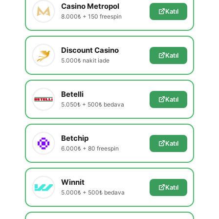
Casino Metropol
Katıl
8.000₺ + 150 freespin
Discount Casino
Katıl
5.000₺ nakit iade
Betelli
Katıl
5.050₺ + 500₺ bedava
Betchip
Katıl
6.000₺ + 80 freespin
Winnit
Katıl
5.000₺ + 500₺ bedava