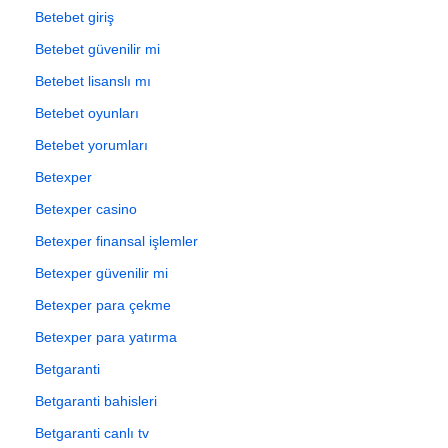
Betebet giriş
Betebet güvenilir mi
Betebet lisanslı mı
Betebet oyunları
Betebet yorumları
Betexper
Betexper casino
Betexper finansal işlemler
Betexper güvenilir mi
Betexper para çekme
Betexper para yatırma
Betgaranti
Betgaranti bahisleri
Betgaranti canlı tv