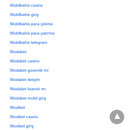
Mobilbahis casino
Mobilbahis giriş
Mobilbahis para çekme
Mobilbahis para yatırma
Mobilbahis telegram
Modabet
Modabet casino
Modabet güvenilir mi
Modabet iletişim
Modabet lisanslı mı
Modabet mobil giriş
Mostbet
Mostbet casino
Mostbet giriş