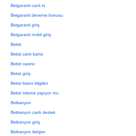
Betgaranti canlı tv
Betgaranti deneme bonusu
Betgaranti giriş
Betgaranti mobil giriş
Betist
Betist canlı bahis
Betist casino
Betist giriş
Betist lisans bilgileri
Betist ödeme yapıyor mu
Betkanyon
Betkanyon canlı destek
Betkanyon giriş
Betkanyon iletişim