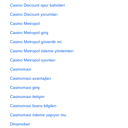
Casino Discount spor bahisleri
Casino Discount yorumları
Casino Metropol
Casino Metropol giriş
Casino Metropol güvenilir mi
Casino Metropol ödeme yöntemleri
Casino Metropol oyunları
Casinomaxi
Casinomaxi avantajları
Casinomaxi giriş
Casinomaxi iletişim
Casinomaxi lisans bilgileri
Casinomaxi ödeme yapıyor mu
Dinamobet