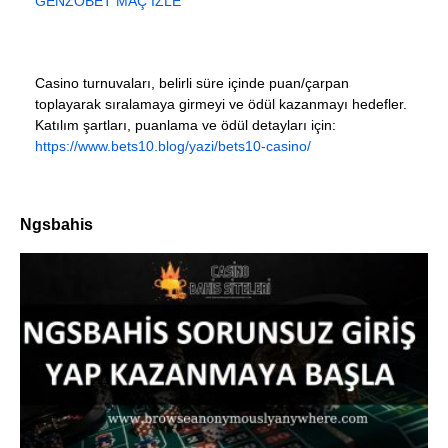
GENZOBET MAÇ İZLE
Casino turnuvaları, belirli süre içinde puan/çarpan
toplayarak sıralamaya girmeyi ve ödül kazanmayı hedefler.
Katılım şartları, puanlama ve ödül detayları için:
https://www.bets10.blog/yazi/bets10-casino/
Ngsbahis