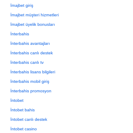
İmajbet giriş
İmajbet müşteri hizmetleri
İmajbet üyelik bonusları
İnterbahis
İnterbahis avantajları
İnterbahis canlı destek
İnterbahis canlı tv
İnterbahis lisans bilgileri
İnterbahis mobil giriş
İnterbahis promosyon
İntobet
İntobet bahis
İntobet canlı destek
İntobet casino