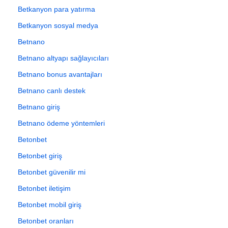
Betkanyon para yatırma
Betkanyon sosyal medya
Betnano
Betnano altyapı sağlayıcıları
Betnano bonus avantajları
Betnano canlı destek
Betnano giriş
Betnano ödeme yöntemleri
Betonbet
Betonbet giriş
Betonbet güvenilir mi
Betonbet iletişim
Betonbet mobil giriş
Betonbet oranları