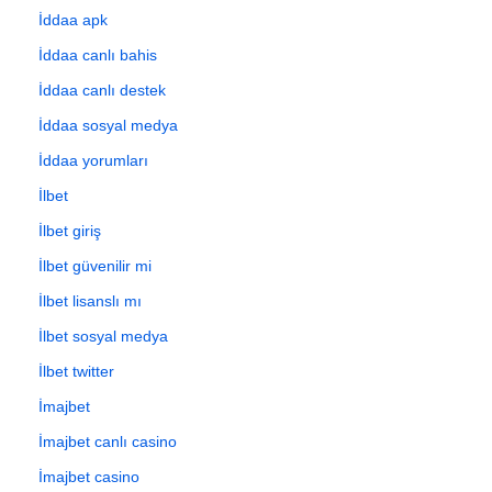
İddaa apk
İddaa canlı bahis
İddaa canlı destek
İddaa sosyal medya
İddaa yorumları
İlbet
İlbet giriş
İlbet güvenilir mi
İlbet lisanslı mı
İlbet sosyal medya
İlbet twitter
İmajbet
İmajbet canlı casino
İmajbet casino