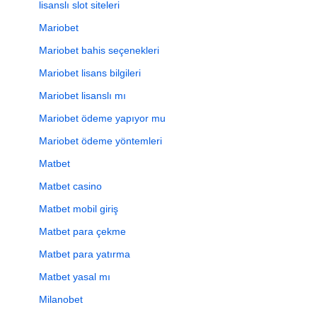
lisanslı slot siteleri
Mariobet
Mariobet bahis seçenekleri
Mariobet lisans bilgileri
Mariobet lisanslı mı
Mariobet ödeme yapıyor mu
Mariobet ödeme yöntemleri
Matbet
Matbet casino
Matbet mobil giriş
Matbet para çekme
Matbet para yatırma
Matbet yasal mı
Milanobet