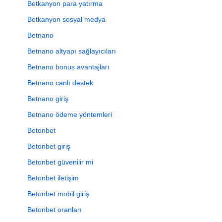
Betkanyon para yatırma
Betkanyon sosyal medya
Betnano
Betnano altyapı sağlayıcıları
Betnano bonus avantajları
Betnano canlı destek
Betnano giriş
Betnano ödeme yöntemleri
Betonbet
Betonbet giriş
Betonbet güvenilir mi
Betonbet iletişim
Betonbet mobil giriş
Betonbet oranları