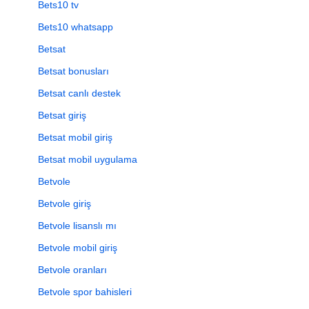
Bets10 tv
Bets10 whatsapp
Betsat
Betsat bonusları
Betsat canlı destek
Betsat giriş
Betsat mobil giriş
Betsat mobil uygulama
Betvole
Betvole giriş
Betvole lisanslı mı
Betvole mobil giriş
Betvole oranları
Betvole spor bahisleri