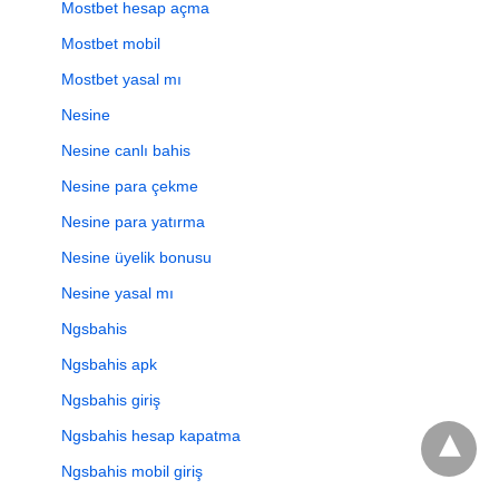
Mostbet hesap açma
Mostbet mobil
Mostbet yasal mı
Nesine
Nesine canlı bahis
Nesine para çekme
Nesine para yatırma
Nesine üyelik bonusu
Nesine yasal mı
Ngsbahis
Ngsbahis apk
Ngsbahis giriş
Ngsbahis hesap kapatma
Ngsbahis mobil giriş