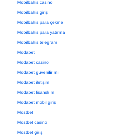
Mobilbahis casino
Mobilbahis giriş
Mobilbahis para çekme
Mobilbahis para yatırma
Mobilbahis telegram
Modabet
Modabet casino
Modabet güvenilir mi
Modabet iletişim
Modabet lisanslı mı
Modabet mobil giriş
Mostbet
Mostbet casino
Mostbet giriş