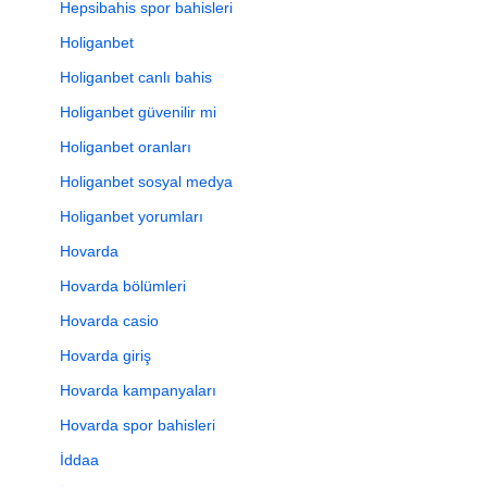
Hepsibahis spor bahisleri
Holiganbet
Holiganbet canlı bahis
Holiganbet güvenilir mi
Holiganbet oranları
Holiganbet sosyal medya
Holiganbet yorumları
Hovarda
Hovarda bölümleri
Hovarda casio
Hovarda giriş
Hovarda kampanyaları
Hovarda spor bahisleri
İddaa