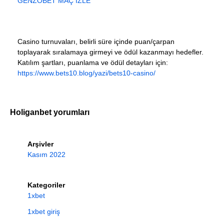
GENZOBET MAÇ İZLE
Casino turnuvaları, belirli süre içinde puan/çarpan
toplayarak sıralamaya girmeyi ve ödül kazanmayı hedefler.
Katılım şartları, puanlama ve ödül detayları için:
https://www.bets10.blog/yazi/bets10-casino/
Holiganbet yorumları
Arşivler
Kasım 2022
Kategoriler
1xbet
1xbet giriş