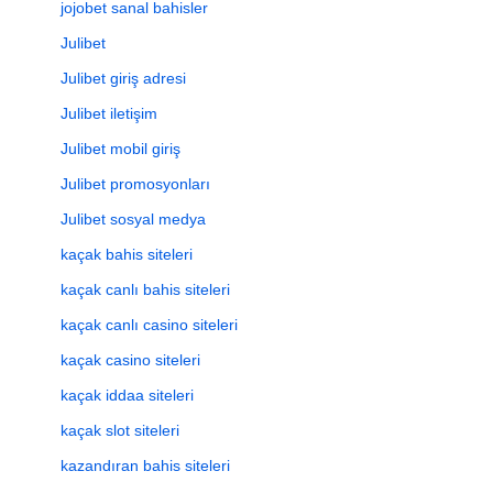
jojobet sanal bahisler
Julibet
Julibet giriş adresi
Julibet iletişim
Julibet mobil giriş
Julibet promosyonları
Julibet sosyal medya
kaçak bahis siteleri
kaçak canlı bahis siteleri
kaçak canlı casino siteleri
kaçak casino siteleri
kaçak iddaa siteleri
kaçak slot siteleri
kazandıran bahis siteleri