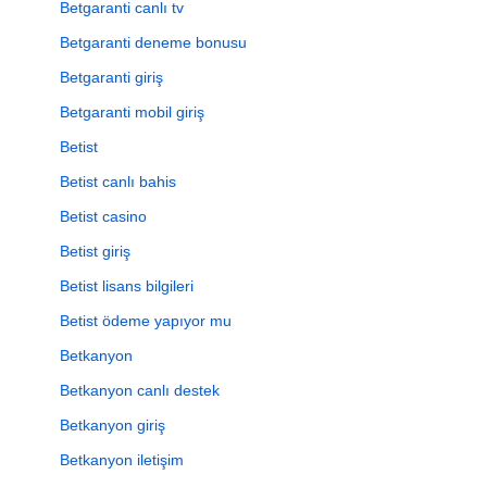
Betgaranti canlı tv
Betgaranti deneme bonusu
Betgaranti giriş
Betgaranti mobil giriş
Betist
Betist canlı bahis
Betist casino
Betist giriş
Betist lisans bilgileri
Betist ödeme yapıyor mu
Betkanyon
Betkanyon canlı destek
Betkanyon giriş
Betkanyon iletişim