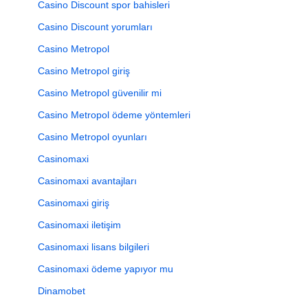
Casino Discount spor bahisleri
Casino Discount yorumları
Casino Metropol
Casino Metropol giriş
Casino Metropol güvenilir mi
Casino Metropol ödeme yöntemleri
Casino Metropol oyunları
Casinomaxi
Casinomaxi avantajları
Casinomaxi giriş
Casinomaxi iletişim
Casinomaxi lisans bilgileri
Casinomaxi ödeme yapıyor mu
Dinamobet