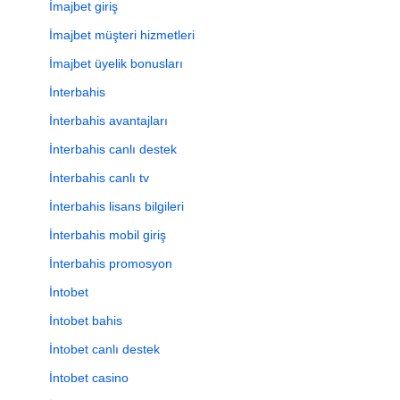
İmajbet giriş
İmajbet müşteri hizmetleri
İmajbet üyelik bonusları
İnterbahis
İnterbahis avantajları
İnterbahis canlı destek
İnterbahis canlı tv
İnterbahis lisans bilgileri
İnterbahis mobil giriş
İnterbahis promosyon
İntobet
İntobet bahis
İntobet canlı destek
İntobet casino