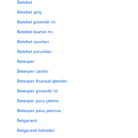
Betebet
Betebet giriş
Betebet güvenilir mi
Betebet lisanslı mı
Betebet oyunları
Betebet yorumları
Betexper
Betexper casino
Betexper finansal işlemler
Betexper güvenilir mi
Betexper para çekme
Betexper para yatırma
Betgaranti
Betgaranti bahisleri