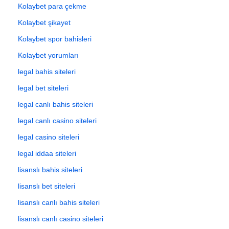
Kolaybet para çekme
Kolaybet şikayet
Kolaybet spor bahisleri
Kolaybet yorumları
legal bahis siteleri
legal bet siteleri
legal canlı bahis siteleri
legal canlı casino siteleri
legal casino siteleri
legal iddaa siteleri
lisanslı bahis siteleri
lisanslı bet siteleri
lisanslı canlı bahis siteleri
lisanslı canlı casino siteleri