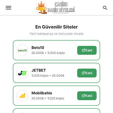
En Güvenilir Siteler
Yeni kampanya ve bonusları incele
Bets10
Katıl
20.000₺ + %300 kripto
JETBET
Katıl
%325 kripto + 20.000₺
Mobilbahis
Katıl
20.000₺ + %225 kripto