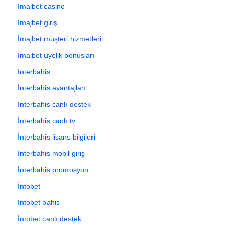
İmajbet casino
İmajbet giriş
İmajbet müşteri hizmetleri
İmajbet üyelik bonusları
İnterbahis
İnterbahis avantajları
İnterbahis canlı destek
İnterbahis canlı tv
İnterbahis lisans bilgileri
İnterbahis mobil giriş
İnterbahis promosyon
İntobet
İntobet bahis
İntobet canlı destek