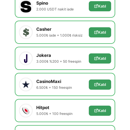
Spino
Katıl
2.000 USDT nakit iade
Casher
Katıl
5.000₺ iade + 1.000₺ risksiz
Jokera
Katıl
3.000₺ %200 + 50 freespin
CasinoMaxi
Katıl
6.500₺ + 150 freespin
Hitpot
Katıl
5.000₺ + 100 freespin