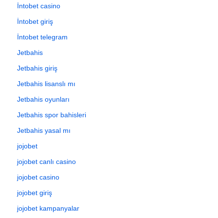
İntobet casino
İntobet giriş
İntobet telegram
Jetbahis
Jetbahis giriş
Jetbahis lisanslı mı
Jetbahis oyunları
Jetbahis spor bahisleri
Jetbahis yasal mı
jojobet
jojobet canlı casino
jojobet casino
jojobet giriş
jojobet kampanyalar