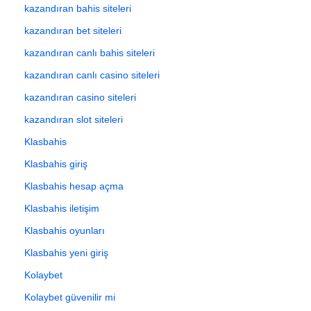
kazandıran bahis siteleri
kazandıran bet siteleri
kazandıran canlı bahis siteleri
kazandıran canlı casino siteleri
kazandıran casino siteleri
kazandıran slot siteleri
Klasbahis
Klasbahis giriş
Klasbahis hesap açma
Klasbahis iletişim
Klasbahis oyunları
Klasbahis yeni giriş
Kolaybet
Kolaybet güvenilir mi