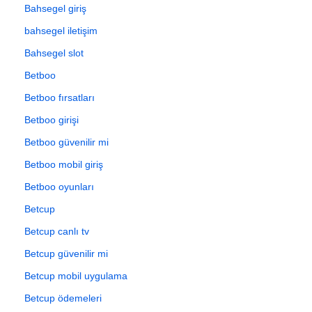
Bahsegel giriş
bahsegel iletişim
Bahsegel slot
Betboo
Betboo fırsatları
Betboo girişi
Betboo güvenilir mi
Betboo mobil giriş
Betboo oyunları
Betcup
Betcup canlı tv
Betcup güvenilir mi
Betcup mobil uygulama
Betcup ödemeleri