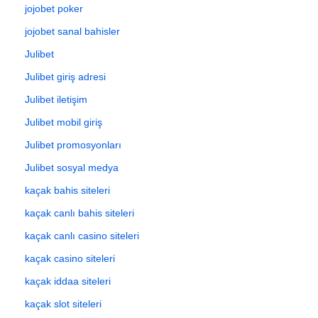
jojobet poker
jojobet sanal bahisler
Julibet
Julibet giriş adresi
Julibet iletişim
Julibet mobil giriş
Julibet promosyonları
Julibet sosyal medya
kaçak bahis siteleri
kaçak canlı bahis siteleri
kaçak canlı casino siteleri
kaçak casino siteleri
kaçak iddaa siteleri
kaçak slot siteleri