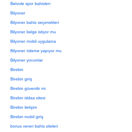
Betvole spor bahisleri
Bilyoner
Bilyoner bahis seçenekleri
Bilyoner belge istiyor mu
Bilyoner mobil uygulama
Bilyoner ödeme yapıyor mu
Bilyoner yorumlar
Birebin
Birebin giriş
Birebin güvenilir mi
Birebin iddaa sitesi
Birebin iletişim
Birebin mobil giriş
bonus veren bahis siteleri