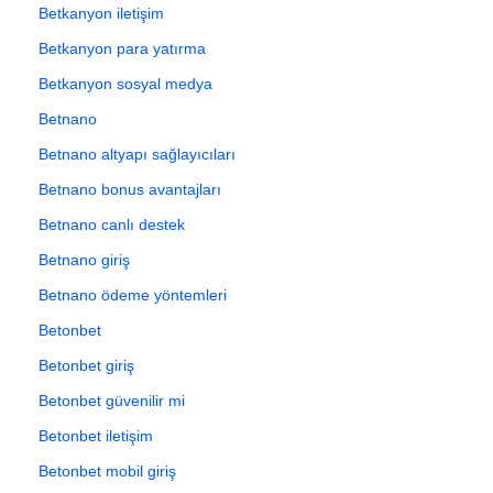
Betkanyon iletişim
Betkanyon para yatırma
Betkanyon sosyal medya
Betnano
Betnano altyapı sağlayıcıları
Betnano bonus avantajları
Betnano canlı destek
Betnano giriş
Betnano ödeme yöntemleri
Betonbet
Betonbet giriş
Betonbet güvenilir mi
Betonbet iletişim
Betonbet mobil giriş