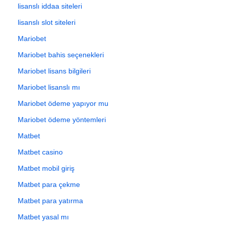
lisanslı iddaa siteleri
lisanslı slot siteleri
Mariobet
Mariobet bahis seçenekleri
Mariobet lisans bilgileri
Mariobet lisanslı mı
Mariobet ödeme yapıyor mu
Mariobet ödeme yöntemleri
Matbet
Matbet casino
Matbet mobil giriş
Matbet para çekme
Matbet para yatırma
Matbet yasal mı