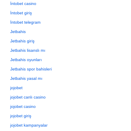
İntobet casino
İntobet giriş
İntobet telegram
Jetbahis
Jetbahis giriş
Jetbahis lisanslı mı
Jetbahis oyunları
Jetbahis spor bahisleri
Jetbahis yasal mı
jojobet
jojobet canlı casino
jojobet casino
jojobet giriş
jojobet kampanyalar