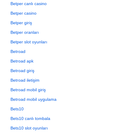
Betper canlı casino
Betper casino
Betper giriş
Betper oranları
Betper slot oyunları
Betroad
Betroad apk
Betroad giriş
Betroad iletişim
Betroad mobil giriş
Betroad mobil uygulama
Bets10
Bets10 canlı tombala
Bets10 slot oyunları