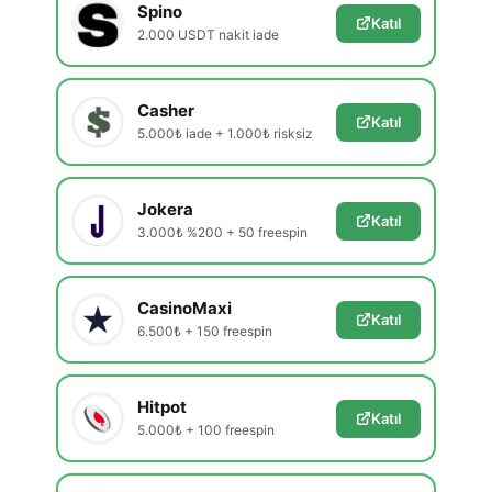
Spino
Katıl
2.000 USDT nakit iade
Casher
Katıl
5.000₺ iade + 1.000₺ risksiz
Jokera
Katıl
3.000₺ %200 + 50 freespin
CasinoMaxi
Katıl
6.500₺ + 150 freespin
Hitpot
Katıl
5.000₺ + 100 freespin