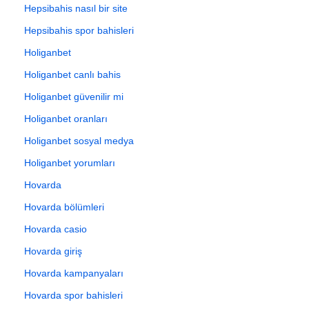
Hepsibahis nasıl bir site
Hepsibahis spor bahisleri
Holiganbet
Holiganbet canlı bahis
Holiganbet güvenilir mi
Holiganbet oranları
Holiganbet sosyal medya
Holiganbet yorumları
Hovarda
Hovarda bölümleri
Hovarda casio
Hovarda giriş
Hovarda kampanyaları
Hovarda spor bahisleri