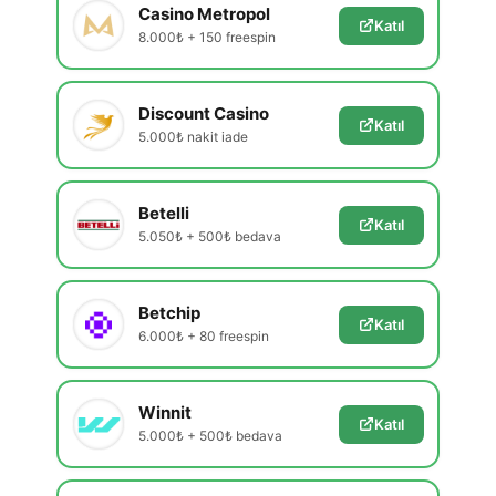
Casino Metropol
Katıl
8.000₺ + 150 freespin
Discount Casino
Katıl
5.000₺ nakit iade
Betelli
Katıl
5.050₺ + 500₺ bedava
Betchip
Katıl
6.000₺ + 80 freespin
Winnit
Katıl
5.000₺ + 500₺ bedava