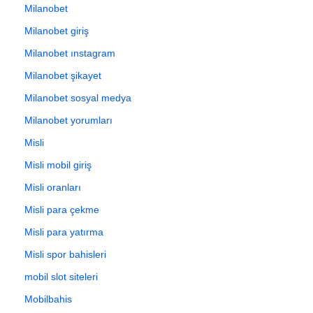
Milanobet
Milanobet giriş
Milanobet ınstagram
Milanobet şikayet
Milanobet sosyal medya
Milanobet yorumları
Misli
Misli mobil giriş
Misli oranları
Misli para çekme
Misli para yatırma
Misli spor bahisleri
mobil slot siteleri
Mobilbahis