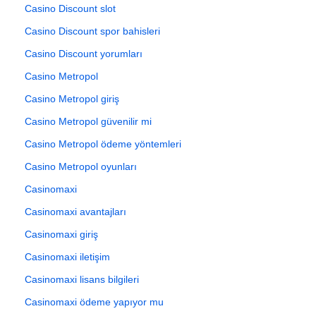
Casino Discount slot
Casino Discount spor bahisleri
Casino Discount yorumları
Casino Metropol
Casino Metropol giriş
Casino Metropol güvenilir mi
Casino Metropol ödeme yöntemleri
Casino Metropol oyunları
Casinomaxi
Casinomaxi avantajları
Casinomaxi giriş
Casinomaxi iletişim
Casinomaxi lisans bilgileri
Casinomaxi ödeme yapıyor mu