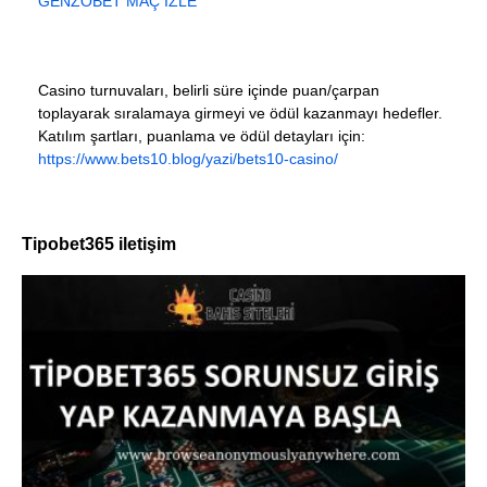
GENZOBET MAÇ İZLE
Casino turnuvaları, belirli süre içinde puan/çarpan
toplayarak sıralamaya girmeyi ve ödül kazanmayı hedefler.
Katılım şartları, puanlama ve ödül detayları için:
https://www.bets10.blog/yazi/bets10-casino/
Tipobet365 iletişim