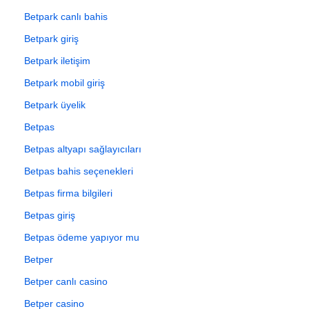
Betpark canlı bahis
Betpark giriş
Betpark iletişim
Betpark mobil giriş
Betpark üyelik
Betpas
Betpas altyapı sağlayıcıları
Betpas bahis seçenekleri
Betpas firma bilgileri
Betpas giriş
Betpas ödeme yapıyor mu
Betper
Betper canlı casino
Betper casino