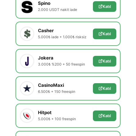
Spino
Katıl
2.000 USDT nakit iade
Casher
Katıl
5.000₺ iade + 1.000₺ risksiz
Jokera
Katıl
3.000₺ %200 + 50 freespin
CasinoMaxi
Katıl
6.500₺ + 150 freespin
Hitpot
Katıl
5.000₺ + 100 freespin