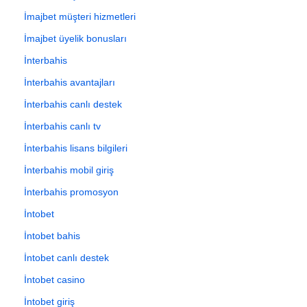
İmajbet müşteri hizmetleri
İmajbet üyelik bonusları
İnterbahis
İnterbahis avantajları
İnterbahis canlı destek
İnterbahis canlı tv
İnterbahis lisans bilgileri
İnterbahis mobil giriş
İnterbahis promosyon
İntobet
İntobet bahis
İntobet canlı destek
İntobet casino
İntobet giriş