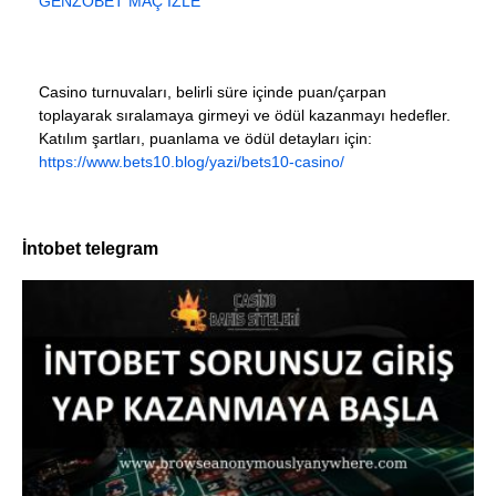
GENZOBET MAÇ İZLE
Casino turnuvaları, belirli süre içinde puan/çarpan
toplayarak sıralamaya girmeyi ve ödül kazanmayı hedefler.
Katılım şartları, puanlama ve ödül detayları için:
https://www.bets10.blog/yazi/bets10-casino/
İntobet telegram