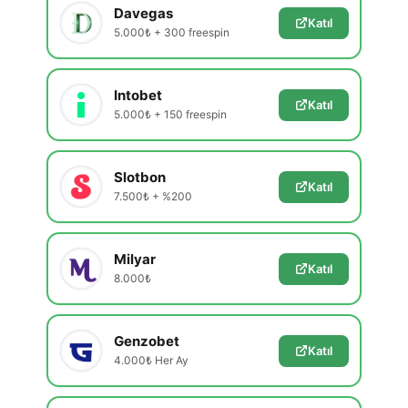
Davegas
Katıl
5.000₺ + 300 freespin
Intobet
Katıl
5.000₺ + 150 freespin
Slotbon
Katıl
7.500₺ + %200
Milyar
Katıl
8.000₺
Genzobet
Katıl
4.000₺ Her Ay