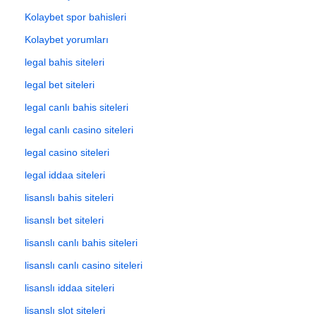
Kolaybet spor bahisleri
Kolaybet yorumları
legal bahis siteleri
legal bet siteleri
legal canlı bahis siteleri
legal canlı casino siteleri
legal casino siteleri
legal iddaa siteleri
lisanslı bahis siteleri
lisanslı bet siteleri
lisanslı canlı bahis siteleri
lisanslı canlı casino siteleri
lisanslı iddaa siteleri
lisanslı slot siteleri