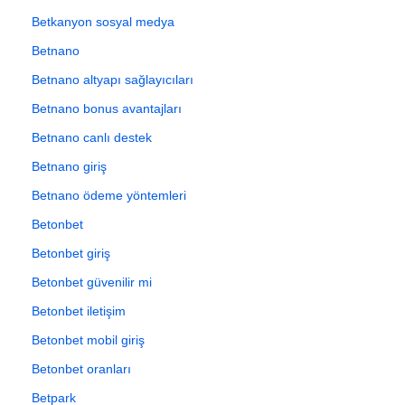
Betkanyon sosyal medya
Betnano
Betnano altyapı sağlayıcıları
Betnano bonus avantajları
Betnano canlı destek
Betnano giriş
Betnano ödeme yöntemleri
Betonbet
Betonbet giriş
Betonbet güvenilir mi
Betonbet iletişim
Betonbet mobil giriş
Betonbet oranları
Betpark