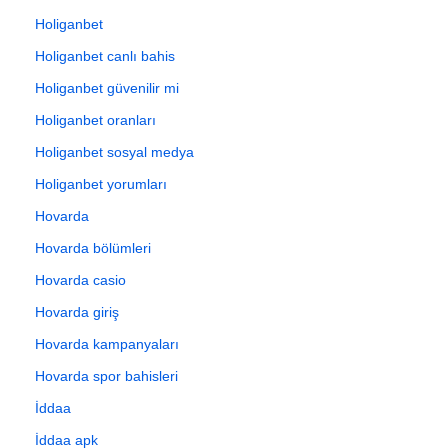
Holiganbet
Holiganbet canlı bahis
Holiganbet güvenilir mi
Holiganbet oranları
Holiganbet sosyal medya
Holiganbet yorumları
Hovarda
Hovarda bölümleri
Hovarda casio
Hovarda giriş
Hovarda kampanyaları
Hovarda spor bahisleri
İddaa
İddaa apk