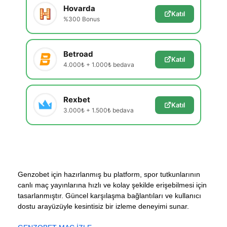
Hovarda
Katıl
%300 Bonus
Betroad
Katıl
4.000₺ + 1.000₺ bedava
Rexbet
Katıl
3.000₺ + 1.500₺ bedava
Genzobet için hazırlanmış bu platform, spor tutkunlarının
canlı maç yayınlarına hızlı ve kolay şekilde erişebilmesi için
tasarlanmıştır. Güncel karşılaşma bağlantıları ve kullanıcı
dostu arayüzüyle kesintisiz bir izleme deneyimi sunar.