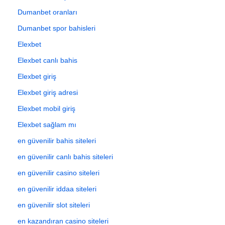
Dumanbet oranları
Dumanbet spor bahisleri
Elexbet
Elexbet canlı bahis
Elexbet giriş
Elexbet giriş adresi
Elexbet mobil giriş
Elexbet sağlam mı
en güvenilir bahis siteleri
en güvenilir canlı bahis siteleri
en güvenilir casino siteleri
en güvenilir iddaa siteleri
en güvenilir slot siteleri
en kazandıran casino siteleri