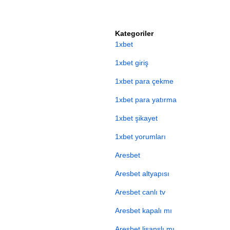
Kategoriler
1xbet
1xbet giriş
1xbet para çekme
1xbet para yatırma
1xbet şikayet
1xbet yorumları
Aresbet
Aresbet altyapısı
Aresbet canlı tv
Aresbet kapalı mı
Aresbet lisanslı mı