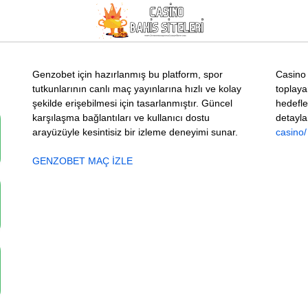
Genzobet için hazırlanmış bu platform, spor
Casino 
tutkunlarının canlı maç yayınlarına hızlı ve kolay
toplaya
şekilde erişebilmesi için tasarlanmıştır. Güncel
hedefle
karşılaşma bağlantıları ve kullanıcı dostu
detaylar
arayüzüyle kesintisiz bir izleme deneyimi sunar.
casino/
GENZOBET MAÇ İZLE