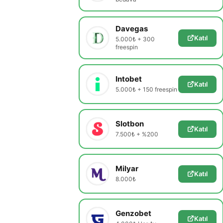
Davegas
Katıl
5.000₺ + 300
freespin
Intobet
Katıl
5.000₺ + 150 freespin
Slotbon
Katıl
7.500₺ + %200
Milyar
Katıl
8.000₺
Genzobet
Katıl