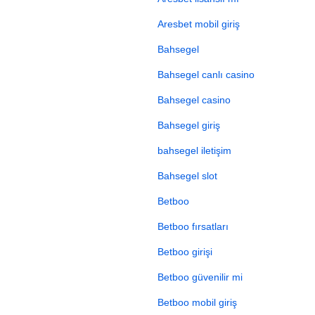
Aresbet mobil giriş
Bahsegel
Bahsegel canlı casino
Bahsegel casino
Bahsegel giriş
bahsegel iletişim
Bahsegel slot
Betboo
Betboo fırsatları
Betboo girişi
Betboo güvenilir mi
Betboo mobil giriş