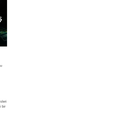
IM
sleri
 bir