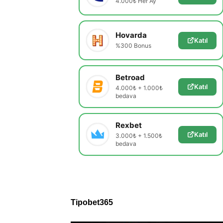
4.000₺ Her Ay
Hovarda
Katıl
%300 Bonus
Betroad
Katıl
4.000₺ + 1.000₺
bedava
Rexbet
Katıl
3.000₺ + 1.500₺
bedava
Tipobet365