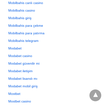
Mobilbahis canlı casino
Mobilbahis casino
Mobilbahis giriş
Mobilbahis para çekme
Mobilbahis para yatırma
Mobilbahis telegram
Modabet
Modabet casino
Modabet güvenilir mi
Modabet iletişim
Modabet lisanslı mı
Modabet mobil giriş
Mostbet
Mostbet casino