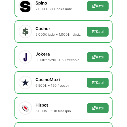
Spino
Katıl
2.000 USDT nakit iade
Casher
Katıl
5.000₺ iade + 1.000₺ risksiz
Jokera
Katıl
3.000₺ %200 + 50 freespin
CasinoMaxi
Katıl
6.500₺ + 150 freespin
Hitpot
Katıl
5.000₺ + 100 freespin