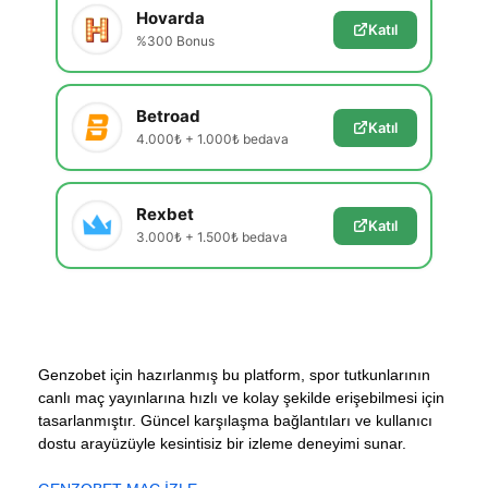
Hovarda
Katıl
%300 Bonus
Betroad
Katıl
4.000₺ + 1.000₺ bedava
Rexbet
Katıl
3.000₺ + 1.500₺ bedava
Genzobet için hazırlanmış bu platform, spor tutkunlarının
canlı maç yayınlarına hızlı ve kolay şekilde erişebilmesi için
tasarlanmıştır. Güncel karşılaşma bağlantıları ve kullanıcı
dostu arayüzüyle kesintisiz bir izleme deneyimi sunar.