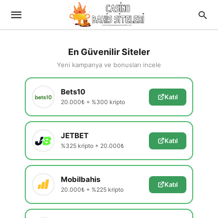
En Güvenilir Siteler
Yeni kampanya ve bonusları incele
Bets10
Katıl
20.000₺ + %300 kripto
JETBET
Katıl
%325 kripto + 20.000₺
Mobilbahis
Katıl
20.000₺ + %225 kripto