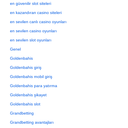
en güvenilir slot siteleri
en kazandıran casino siteleri
en sevilen canlı casino oyunları
en sevilen casino oyunları
en sevilen slot oyunları
Genel
Goldenbahis
Goldenbahis giriş
Goldenbahis mobil giriş
Goldenbahis para yatırma
Goldenbahis şikayet
Goldenbahis slot
Grandbetting
Grandbetting avantajları