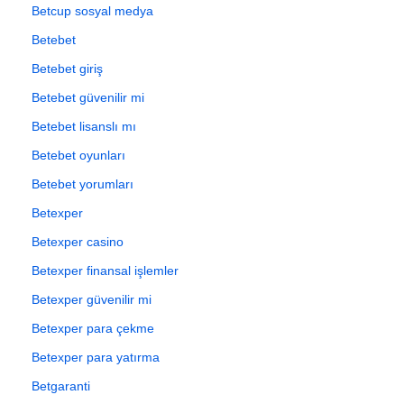
Betcup sosyal medya
Betebet
Betebet giriş
Betebet güvenilir mi
Betebet lisanslı mı
Betebet oyunları
Betebet yorumları
Betexper
Betexper casino
Betexper finansal işlemler
Betexper güvenilir mi
Betexper para çekme
Betexper para yatırma
Betgaranti