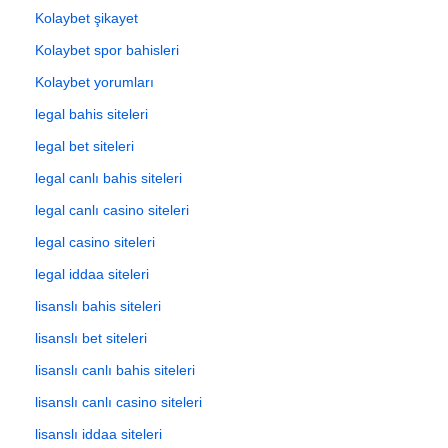
Kolaybet şikayet
Kolaybet spor bahisleri
Kolaybet yorumları
legal bahis siteleri
legal bet siteleri
legal canlı bahis siteleri
legal canlı casino siteleri
legal casino siteleri
legal iddaa siteleri
lisanslı bahis siteleri
lisanslı bet siteleri
lisanslı canlı bahis siteleri
lisanslı canlı casino siteleri
lisanslı iddaa siteleri