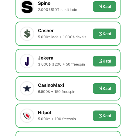
Spino
Katıl
2.000 USDT nakit iade
Casher
Katıl
5.000₺ iade + 1.000₺ risksiz
Jokera
Katıl
3.000₺ %200 + 50 freespin
CasinoMaxi
Katıl
6.500₺ + 150 freespin
Hitpot
Katıl
5.000₺ + 100 freespin