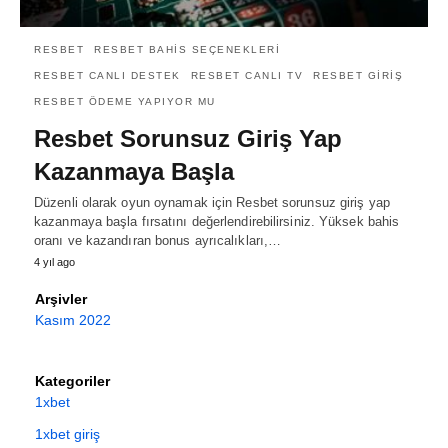
RESBET
RESBET BAHIS SEÇENEKLERI
RESBET CANLI DESTEK
RESBET CANLI TV
RESBET GIRIŞ
RESBET ÖDEME YAPIYOR MU
Resbet Sorunsuz Giriş Yap
Kazanmaya Başla
Düzenli olarak oyun oynamak için Resbet sorunsuz giriş yap
kazanmaya başla fırsatını değerlendirebilirsiniz. Yüksek bahis
oranı ve kazandıran bonus ayrıcalıkları,…
4 yıl ago
Arşivler
Kasım 2022
Kategoriler
1xbet
1xbet giriş