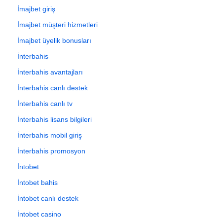
İmajbet giriş
İmajbet müşteri hizmetleri
İmajbet üyelik bonusları
İnterbahis
İnterbahis avantajları
İnterbahis canlı destek
İnterbahis canlı tv
İnterbahis lisans bilgileri
İnterbahis mobil giriş
İnterbahis promosyon
İntobet
İntobet bahis
İntobet canlı destek
İntobet casino