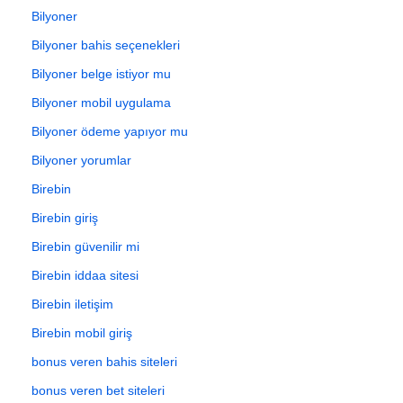
Bilyoner
Bilyoner bahis seçenekleri
Bilyoner belge istiyor mu
Bilyoner mobil uygulama
Bilyoner ödeme yapıyor mu
Bilyoner yorumlar
Birebin
Birebin giriş
Birebin güvenilir mi
Birebin iddaa sitesi
Birebin iletişim
Birebin mobil giriş
bonus veren bahis siteleri
bonus veren bet siteleri