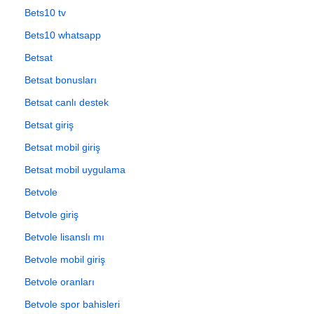
Bets10 tv
Bets10 whatsapp
Betsat
Betsat bonusları
Betsat canlı destek
Betsat giriş
Betsat mobil giriş
Betsat mobil uygulama
Betvole
Betvole giriş
Betvole lisanslı mı
Betvole mobil giriş
Betvole oranları
Betvole spor bahisleri