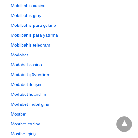
Mobilbahis casino
Mobilbahis giriş
Mobilbahis para çekme
Mobilbahis para yatırma
Mobilbahis telegram
Modabet
Modabet casino
Modabet güvenilir mi
Modabet iletişim
Modabet lisanslı mı
Modabet mobil giriş
Mostbet
Mostbet casino
Mostbet giriş