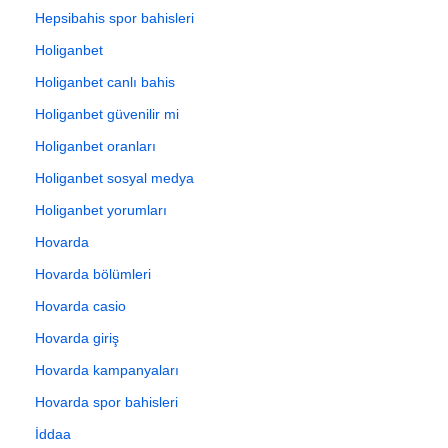
Hepsibahis spor bahisleri
Holiganbet
Holiganbet canlı bahis
Holiganbet güvenilir mi
Holiganbet oranları
Holiganbet sosyal medya
Holiganbet yorumları
Hovarda
Hovarda bölümleri
Hovarda casio
Hovarda giriş
Hovarda kampanyaları
Hovarda spor bahisleri
İddaa