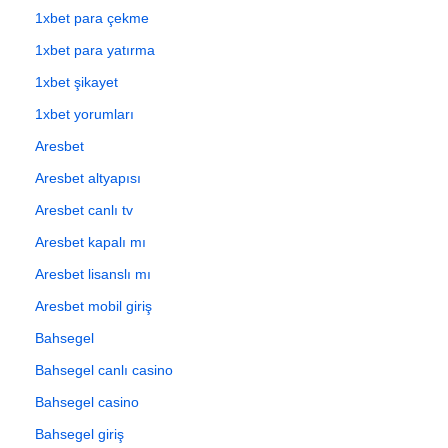
1xbet para çekme
1xbet para yatırma
1xbet şikayet
1xbet yorumları
Aresbet
Aresbet altyapısı
Aresbet canlı tv
Aresbet kapalı mı
Aresbet lisanslı mı
Aresbet mobil giriş
Bahsegel
Bahsegel canlı casino
Bahsegel casino
Bahsegel giriş