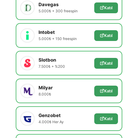
Davegas
Katıl
5.000₺ + 300 freespin
Intobet
Katıl
5.000₺ + 150 freespin
Slotbon
Katıl
7.500₺ + %200
Milyar
Katıl
8.000₺
Genzobet
Katıl
4.000₺ Her Ay