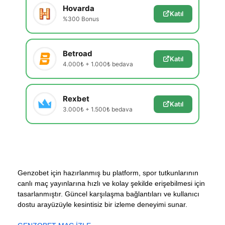
Hovarda
Katıl
%300 Bonus
Betroad
Katıl
4.000₺ + 1.000₺ bedava
Rexbet
Katıl
3.000₺ + 1.500₺ bedava
Genzobet için hazırlanmış bu platform, spor tutkunlarının
canlı maç yayınlarına hızlı ve kolay şekilde erişebilmesi için
tasarlanmıştır. Güncel karşılaşma bağlantıları ve kullanıcı
dostu arayüzüyle kesintisiz bir izleme deneyimi sunar.