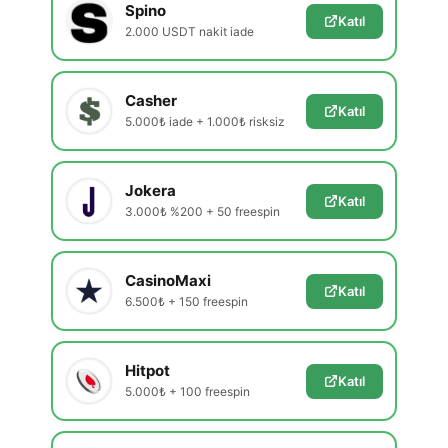
Spino
Katıl
2.000 USDT nakit iade
Casher
Katıl
5.000₺ iade + 1.000₺ risksiz
Jokera
Katıl
3.000₺ %200 + 50 freespin
CasinoMaxi
Katıl
6.500₺ + 150 freespin
Hitpot
Katıl
5.000₺ + 100 freespin