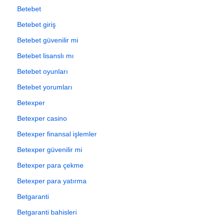
Betebet
Betebet giriş
Betebet güvenilir mi
Betebet lisanslı mı
Betebet oyunları
Betebet yorumları
Betexper
Betexper casino
Betexper finansal işlemler
Betexper güvenilir mi
Betexper para çekme
Betexper para yatırma
Betgaranti
Betgaranti bahisleri