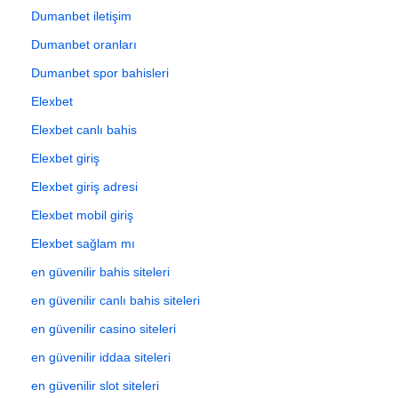
Dumanbet iletişim
Dumanbet oranları
Dumanbet spor bahisleri
Elexbet
Elexbet canlı bahis
Elexbet giriş
Elexbet giriş adresi
Elexbet mobil giriş
Elexbet sağlam mı
en güvenilir bahis siteleri
en güvenilir canlı bahis siteleri
en güvenilir casino siteleri
en güvenilir iddaa siteleri
en güvenilir slot siteleri