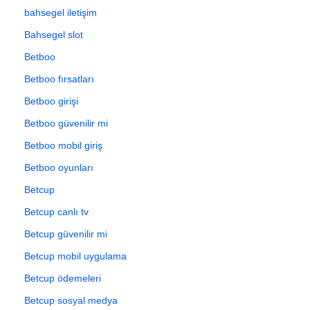
bahsegel iletişim
Bahsegel slot
Betboo
Betboo fırsatları
Betboo girişi
Betboo güvenilir mi
Betboo mobil giriş
Betboo oyunları
Betcup
Betcup canlı tv
Betcup güvenilir mi
Betcup mobil uygulama
Betcup ödemeleri
Betcup sosyal medya