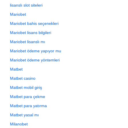
lisanslı slot siteleri
Mariobet
Mariobet bahis seçenekleri
Mariobet lisans bilgileri
Mariobet lisanslı mı
Mariobet ödeme yapıyor mu
Mariobet ödeme yöntemleri
Matbet
Matbet casino
Matbet mobil giriş
Matbet para çekme
Matbet para yatırma
Matbet yasal mı
Milanobet