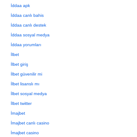
İddaa apk
İddaa canlı bahis
İddaa canlı destek
İddaa sosyal medya
İddaa yorumları
İlbet
İlbet giriş
İlbet güvenilir mi
İlbet lisanslı mı
İlbet sosyal medya
İlbet twitter
İmajbet
İmajbet canlı casino
İmajbet casino