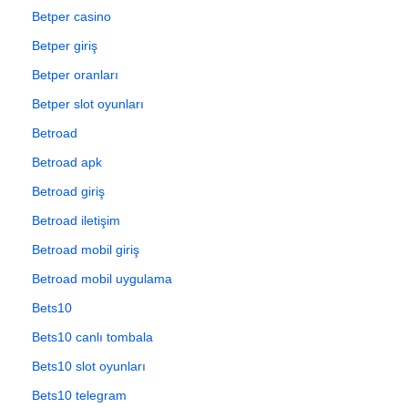
Betper casino
Betper giriş
Betper oranları
Betper slot oyunları
Betroad
Betroad apk
Betroad giriş
Betroad iletişim
Betroad mobil giriş
Betroad mobil uygulama
Bets10
Bets10 canlı tombala
Bets10 slot oyunları
Bets10 telegram