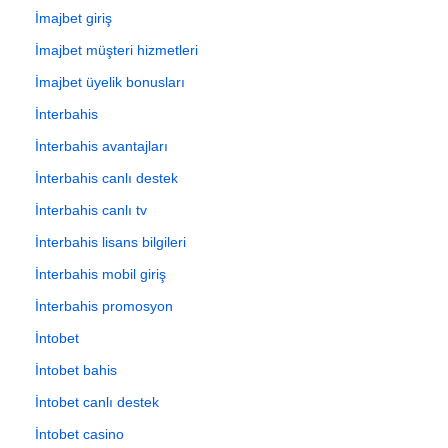
İmajbet giriş
İmajbet müşteri hizmetleri
İmajbet üyelik bonusları
İnterbahis
İnterbahis avantajları
İnterbahis canlı destek
İnterbahis canlı tv
İnterbahis lisans bilgileri
İnterbahis mobil giriş
İnterbahis promosyon
İntobet
İntobet bahis
İntobet canlı destek
İntobet casino