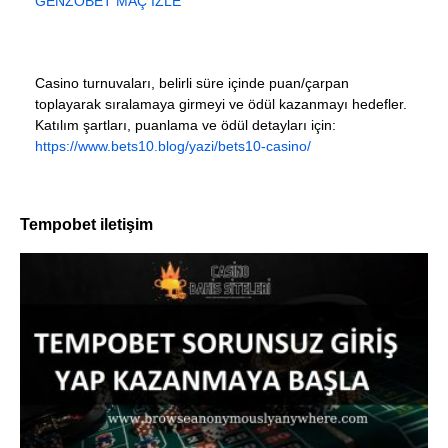
GENZOBET MAÇ İZLE
Casino turnuvaları, belirli süre içinde puan/çarpan
toplayarak sıralamaya girmeyi ve ödül kazanmayı hedefler.
Katılım şartları, puanlama ve ödül detayları için:
https://www.bets10.blog/yazi/bets10-casino/
Tempobet iletişim