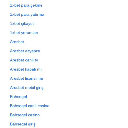
1xbet para çekme
1xbet para yatırma
1xbet şikayet
1xbet yorumları
Aresbet
Aresbet altyapısı
Aresbet canlı tv
Aresbet kapalı mı
Aresbet lisanslı mı
Aresbet mobil giriş
Bahsegel
Bahsegel canlı casino
Bahsegel casino
Bahsegel giriş