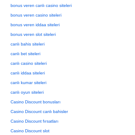
bonus veren canlı casino siteleri
bonus veren casino siteleri
bonus veren iddaa siteleri
bonus veren slot siteleri
canlı bahis siteleri
canlı bet siteleri
canlı casino siteleri
canlı iddaa siteleri
canlı kumar siteleri
canlı oyun siteleri
Casino Discount bonusları
Casino Discount canlı bahisler
Casino Discount fırsatları
Casino Discount slot