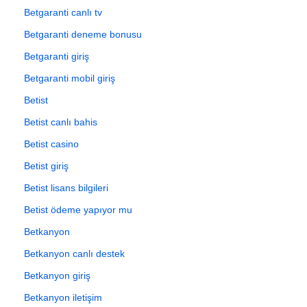
Betgaranti canlı tv
Betgaranti deneme bonusu
Betgaranti giriş
Betgaranti mobil giriş
Betist
Betist canlı bahis
Betist casino
Betist giriş
Betist lisans bilgileri
Betist ödeme yapıyor mu
Betkanyon
Betkanyon canlı destek
Betkanyon giriş
Betkanyon iletişim