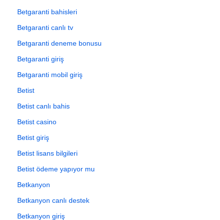
Betgaranti bahisleri
Betgaranti canlı tv
Betgaranti deneme bonusu
Betgaranti giriş
Betgaranti mobil giriş
Betist
Betist canlı bahis
Betist casino
Betist giriş
Betist lisans bilgileri
Betist ödeme yapıyor mu
Betkanyon
Betkanyon canlı destek
Betkanyon giriş