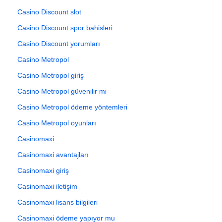
Casino Discount slot
Casino Discount spor bahisleri
Casino Discount yorumları
Casino Metropol
Casino Metropol giriş
Casino Metropol güvenilir mi
Casino Metropol ödeme yöntemleri
Casino Metropol oyunları
Casinomaxi
Casinomaxi avantajları
Casinomaxi giriş
Casinomaxi iletişim
Casinomaxi lisans bilgileri
Casinomaxi ödeme yapıyor mu