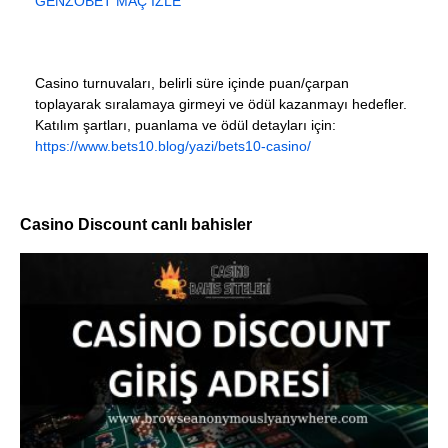
GENZOBET MAÇ İZLE
Casino turnuvaları, belirli süre içinde puan/çarpan
toplayarak sıralamaya girmeyi ve ödül kazanmayı hedefler.
Katılım şartları, puanlama ve ödül detayları için:
https://www.bets10.blog/yazi/bets10-casino/
Casino Discount canlı bahisler