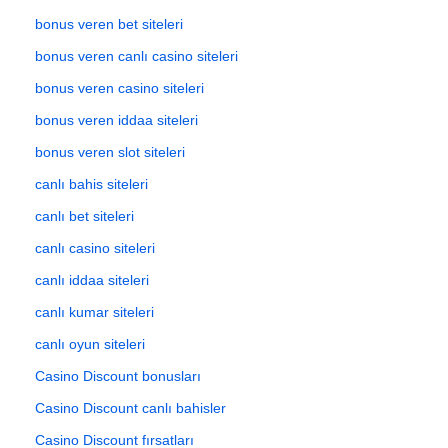
bonus veren bet siteleri
bonus veren canlı casino siteleri
bonus veren casino siteleri
bonus veren iddaa siteleri
bonus veren slot siteleri
canlı bahis siteleri
canlı bet siteleri
canlı casino siteleri
canlı iddaa siteleri
canlı kumar siteleri
canlı oyun siteleri
Casino Discount bonusları
Casino Discount canlı bahisler
Casino Discount fırsatları