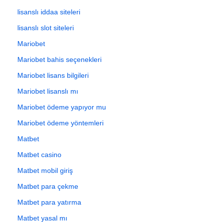
lisanslı iddaa siteleri
lisanslı slot siteleri
Mariobet
Mariobet bahis seçenekleri
Mariobet lisans bilgileri
Mariobet lisanslı mı
Mariobet ödeme yapıyor mu
Mariobet ödeme yöntemleri
Matbet
Matbet casino
Matbet mobil giriş
Matbet para çekme
Matbet para yatırma
Matbet yasal mı