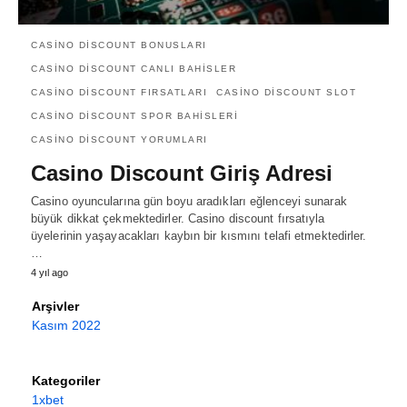
CASINO DISCOUNT BONUSLARI
CASINO DISCOUNT CANLI BAHISLER
CASINO DISCOUNT FIRSATLARI
CASINO DISCOUNT SLOT
CASINO DISCOUNT SPOR BAHISLERI
CASINO DISCOUNT YORUMLARI
Casino Discount Giriş Adresi
Casino oyuncularına gün boyu aradıkları eğlenceyi sunarak
büyük dikkat çekmektedirler. Casino discount fırsatıyla
üyelerinin yaşayacakları kaybın bir kısmını telafi etmektedirler.
…
4 yıl ago
Arşivler
Kasım 2022
Kategoriler
1xbet