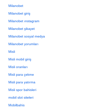
Milanobet
Milanobet giriş
Milanobet ınstagram
Milanobet şikayet
Milanobet sosyal medya
Milanobet yorumları
Misli
Misli mobil giriş
Misli oranları
Misli para çekme
Misli para yatırma
Misli spor bahisleri
mobil slot siteleri
Mobilbahis