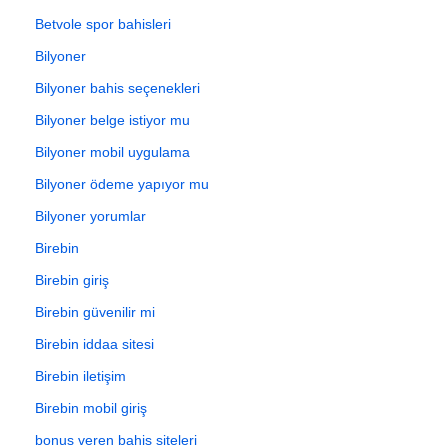
Betvole spor bahisleri
Bilyoner
Bilyoner bahis seçenekleri
Bilyoner belge istiyor mu
Bilyoner mobil uygulama
Bilyoner ödeme yapıyor mu
Bilyoner yorumlar
Birebin
Birebin giriş
Birebin güvenilir mi
Birebin iddaa sitesi
Birebin iletişim
Birebin mobil giriş
bonus veren bahis siteleri