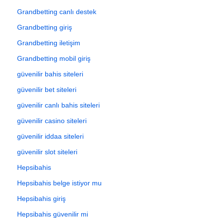
Grandbetting canlı destek
Grandbetting giriş
Grandbetting iletişim
Grandbetting mobil giriş
güvenilir bahis siteleri
güvenilir bet siteleri
güvenilir canlı bahis siteleri
güvenilir casino siteleri
güvenilir iddaa siteleri
güvenilir slot siteleri
Hepsibahis
Hepsibahis belge istiyor mu
Hepsibahis giriş
Hepsibahis güvenilir mi