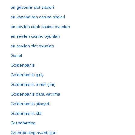
en güvenilir slot siteleri
en kazandıran casino siteleri
en sevilen canlı casino oyunları
en sevilen casino oyunları
en sevilen slot oyunları
Genel
Goldenbahis
Goldenbahis giriş
Goldenbahis mobil giriş
Goldenbahis para yatırma
Goldenbahis şikayet
Goldenbahis slot
Grandbetting
Grandbetting avantajları