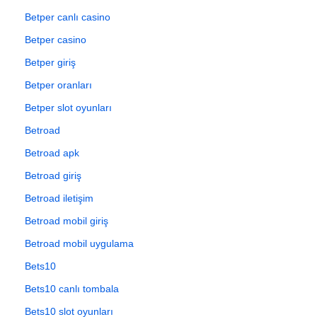
Betper canlı casino
Betper casino
Betper giriş
Betper oranları
Betper slot oyunları
Betroad
Betroad apk
Betroad giriş
Betroad iletişim
Betroad mobil giriş
Betroad mobil uygulama
Bets10
Bets10 canlı tombala
Bets10 slot oyunları