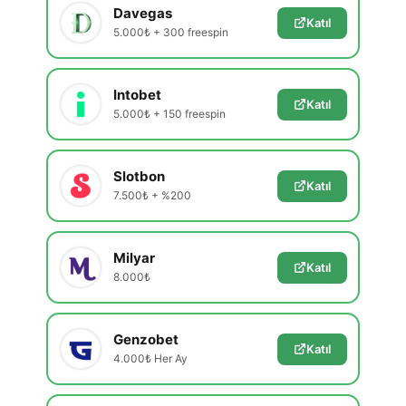
Davegas
Katıl
5.000₺ + 300 freespin
Intobet
Katıl
5.000₺ + 150 freespin
Slotbon
Katıl
7.500₺ + %200
Milyar
Katıl
8.000₺
Genzobet
Katıl
4.000₺ Her Ay