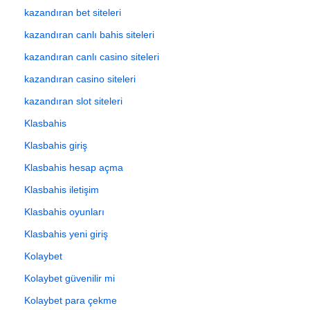
kazandıran bet siteleri
kazandıran canlı bahis siteleri
kazandıran canlı casino siteleri
kazandıran casino siteleri
kazandıran slot siteleri
Klasbahis
Klasbahis giriş
Klasbahis hesap açma
Klasbahis iletişim
Klasbahis oyunları
Klasbahis yeni giriş
Kolaybet
Kolaybet güvenilir mi
Kolaybet para çekme