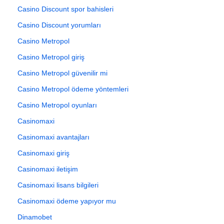
Casino Discount spor bahisleri
Casino Discount yorumları
Casino Metropol
Casino Metropol giriş
Casino Metropol güvenilir mi
Casino Metropol ödeme yöntemleri
Casino Metropol oyunları
Casinomaxi
Casinomaxi avantajları
Casinomaxi giriş
Casinomaxi iletişim
Casinomaxi lisans bilgileri
Casinomaxi ödeme yapıyor mu
Dinamobet