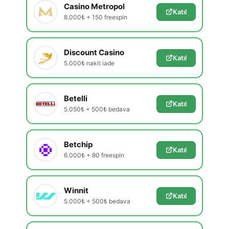
Casino Metropol
Katıl
8.000₺ + 150 freespin
Discount Casino
Katıl
5.000₺ nakit iade
Betelli
Katıl
5.050₺ + 500₺ bedava
Betchip
Katıl
6.000₺ + 80 freespin
Winnit
Katıl
5.000₺ + 500₺ bedava