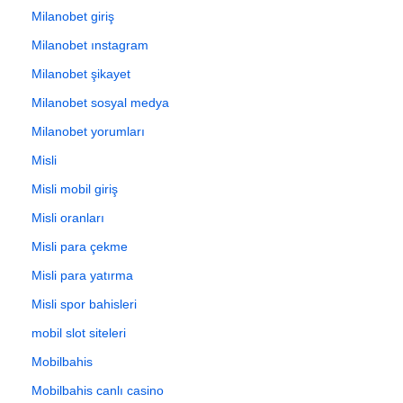
Milanobet giriş
Milanobet ınstagram
Milanobet şikayet
Milanobet sosyal medya
Milanobet yorumları
Misli
Misli mobil giriş
Misli oranları
Misli para çekme
Misli para yatırma
Misli spor bahisleri
mobil slot siteleri
Mobilbahis
Mobilbahis canlı casino