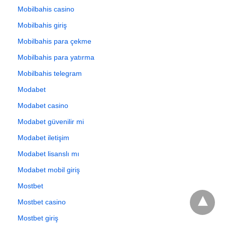
Mobilbahis casino
Mobilbahis giriş
Mobilbahis para çekme
Mobilbahis para yatırma
Mobilbahis telegram
Modabet
Modabet casino
Modabet güvenilir mi
Modabet iletişim
Modabet lisanslı mı
Modabet mobil giriş
Mostbet
Mostbet casino
Mostbet giriş