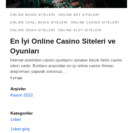
ONLINE BAHIS SITELERI
ONLINE BET SITELERI
ONLINE CANLI BAHIS SITELERI
ONLINE CASINO SITELERI
ONLINE IDDAA SITELERI
ONLINE SLOT SITELERI
En İyi Online Casino Siteleri ve
Oyunları
İnternet üzerinden casino oyunlarını oynatan birçok farklı casino
sitesi vardır. Bunların arasından en iyi online casino firması
araştırması yaparak sorunsuz…
4 yıl ago
Arşivler
Kasım 2022
Kategoriler
1xbet
1xbet giriş