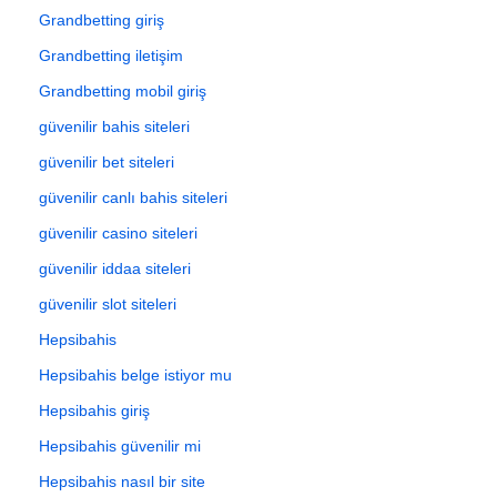
Grandbetting giriş
Grandbetting iletişim
Grandbetting mobil giriş
güvenilir bahis siteleri
güvenilir bet siteleri
güvenilir canlı bahis siteleri
güvenilir casino siteleri
güvenilir iddaa siteleri
güvenilir slot siteleri
Hepsibahis
Hepsibahis belge istiyor mu
Hepsibahis giriş
Hepsibahis güvenilir mi
Hepsibahis nasıl bir site