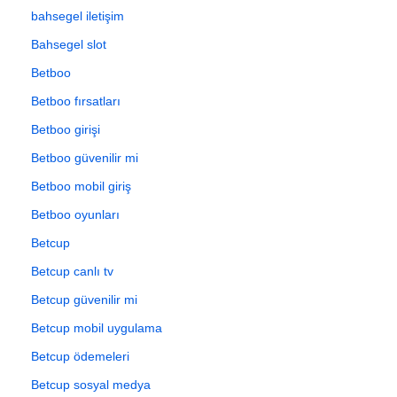
bahsegel iletişim
Bahsegel slot
Betboo
Betboo fırsatları
Betboo girişi
Betboo güvenilir mi
Betboo mobil giriş
Betboo oyunları
Betcup
Betcup canlı tv
Betcup güvenilir mi
Betcup mobil uygulama
Betcup ödemeleri
Betcup sosyal medya