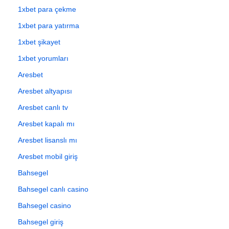
1xbet para çekme
1xbet para yatırma
1xbet şikayet
1xbet yorumları
Aresbet
Aresbet altyapısı
Aresbet canlı tv
Aresbet kapalı mı
Aresbet lisanslı mı
Aresbet mobil giriş
Bahsegel
Bahsegel canlı casino
Bahsegel casino
Bahsegel giriş