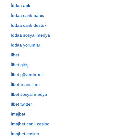
İddaa apk
İddaa canlı bahis
İddaa canlı destek
İddaa sosyal medya
İddaa yorumları
İlbet
İlbet giriş
İlbet güvenilir mi
İlbet lisanslı mı
İlbet sosyal medya
İlbet twitter
İmajbet
İmajbet canlı casino
İmajbet casino