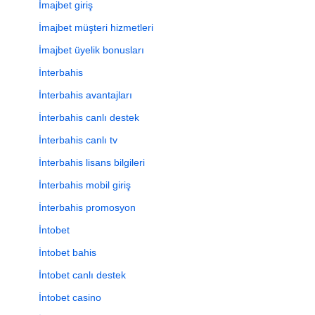
İmajbet giriş
İmajbet müşteri hizmetleri
İmajbet üyelik bonusları
İnterbahis
İnterbahis avantajları
İnterbahis canlı destek
İnterbahis canlı tv
İnterbahis lisans bilgileri
İnterbahis mobil giriş
İnterbahis promosyon
İntobet
İntobet bahis
İntobet canlı destek
İntobet casino