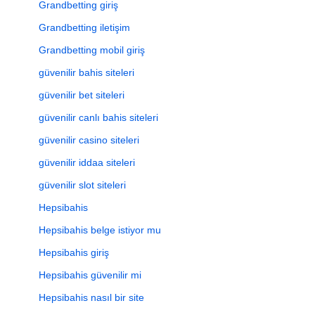
Grandbetting giriş
Grandbetting iletişim
Grandbetting mobil giriş
güvenilir bahis siteleri
güvenilir bet siteleri
güvenilir canlı bahis siteleri
güvenilir casino siteleri
güvenilir iddaa siteleri
güvenilir slot siteleri
Hepsibahis
Hepsibahis belge istiyor mu
Hepsibahis giriş
Hepsibahis güvenilir mi
Hepsibahis nasıl bir site