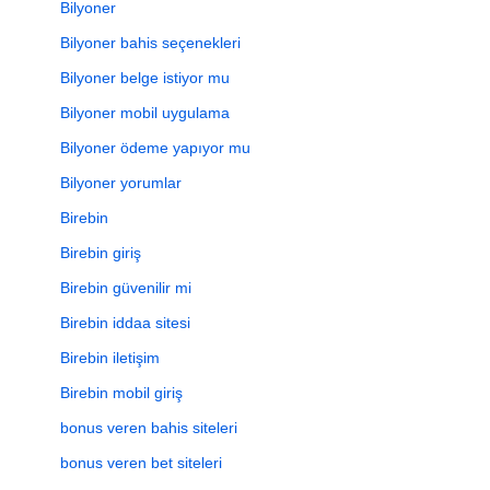
Bilyoner
Bilyoner bahis seçenekleri
Bilyoner belge istiyor mu
Bilyoner mobil uygulama
Bilyoner ödeme yapıyor mu
Bilyoner yorumlar
Birebin
Birebin giriş
Birebin güvenilir mi
Birebin iddaa sitesi
Birebin iletişim
Birebin mobil giriş
bonus veren bahis siteleri
bonus veren bet siteleri