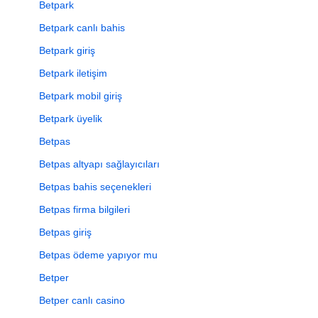
Betpark
Betpark canlı bahis
Betpark giriş
Betpark iletişim
Betpark mobil giriş
Betpark üyelik
Betpas
Betpas altyapı sağlayıcıları
Betpas bahis seçenekleri
Betpas firma bilgileri
Betpas giriş
Betpas ödeme yapıyor mu
Betper
Betper canlı casino