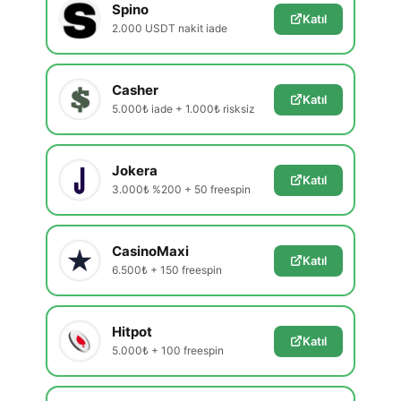
Spino
Katıl
2.000 USDT nakit iade
Casher
Katıl
5.000₺ iade + 1.000₺ risksiz
Jokera
Katıl
3.000₺ %200 + 50 freespin
CasinoMaxi
Katıl
6.500₺ + 150 freespin
Hitpot
Katıl
5.000₺ + 100 freespin