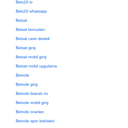
Bets10 tv
Bets10 whatsapp
Betsat
Betsat bonusları
Betsat canlı destek
Betsat giriş
Betsat mobil giriş
Betsat mobil uygulama
Betvole
Betvole giriş
Betvole lisanslı mı
Betvole mobil giriş
Betvole oranları
Betvole spor bahisleri