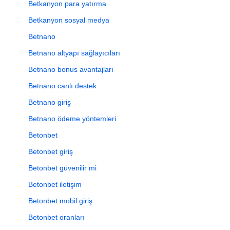
Betkanyon para yatırma
Betkanyon sosyal medya
Betnano
Betnano altyapı sağlayıcıları
Betnano bonus avantajları
Betnano canlı destek
Betnano giriş
Betnano ödeme yöntemleri
Betonbet
Betonbet giriş
Betonbet güvenilir mi
Betonbet iletişim
Betonbet mobil giriş
Betonbet oranları