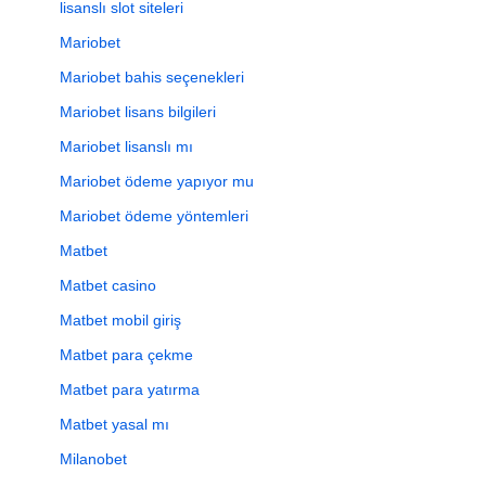
lisanslı slot siteleri
Mariobet
Mariobet bahis seçenekleri
Mariobet lisans bilgileri
Mariobet lisanslı mı
Mariobet ödeme yapıyor mu
Mariobet ödeme yöntemleri
Matbet
Matbet casino
Matbet mobil giriş
Matbet para çekme
Matbet para yatırma
Matbet yasal mı
Milanobet