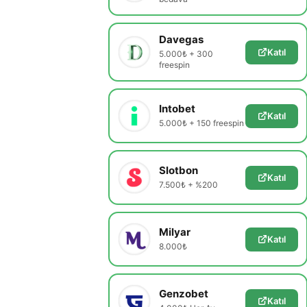
Davegas
Katıl
5.000₺ + 300
freespin
Intobet
Katıl
5.000₺ + 150 freespin
Slotbon
Katıl
7.500₺ + %200
Milyar
Katıl
8.000₺
Genzobet
Katıl