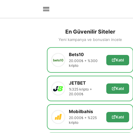
En Güvenilir Siteler
Yeni kampanya ve bonusları incele
Bets10
Katıl
20.000₺ + %300
kripto
JETBET
Katıl
%325 kripto +
20.000₺
Mobilbahis
Katıl
20.000₺ + %225
kripto