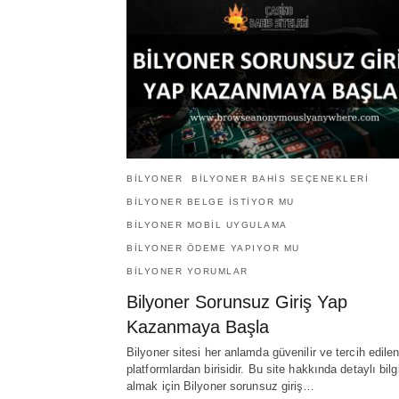
BILYONER
BILYONER BAHIS SEÇENEKLERI
BILYONER BELGE ISTIYOR MU
BILYONER MOBIL UYGULAMA
BILYONER ÖDEME YAPIYOR MU
BILYONER YORUMLAR
Bilyoner Sorunsuz Giriş Yap
Kazanmaya Başla
Bilyoner sitesi her anlamda güvenilir ve tercih edile
platformlardan birisidir. Bu site hakkında detaylı bilg
almak için Bilyoner sorunsuz giriş…