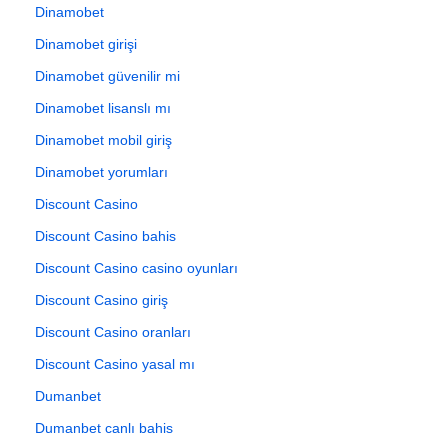
Dinamobet
Dinamobet girişi
Dinamobet güvenilir mi
Dinamobet lisanslı mı
Dinamobet mobil giriş
Dinamobet yorumları
Discount Casino
Discount Casino bahis
Discount Casino casino oyunları
Discount Casino giriş
Discount Casino oranları
Discount Casino yasal mı
Dumanbet
Dumanbet canlı bahis