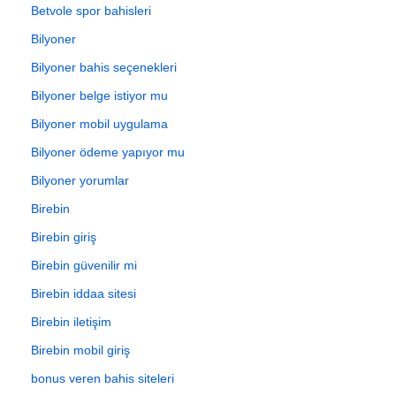
Betvole spor bahisleri
Bilyoner
Bilyoner bahis seçenekleri
Bilyoner belge istiyor mu
Bilyoner mobil uygulama
Bilyoner ödeme yapıyor mu
Bilyoner yorumlar
Birebin
Birebin giriş
Birebin güvenilir mi
Birebin iddaa sitesi
Birebin iletişim
Birebin mobil giriş
bonus veren bahis siteleri