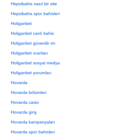
Hepsibahis nasıl bir site
Hepsibahis spor bahisleri
Holiganbet
Holiganbet canlı bahis
Holiganbet güvenilir mi
Holiganbet oranları
Holiganbet sosyal medya
Holiganbet yorumları
Hovarda
Hovarda bölümleri
Hovarda casio
Hovarda giriş
Hovarda kampanyaları
Hovarda spor bahisleri