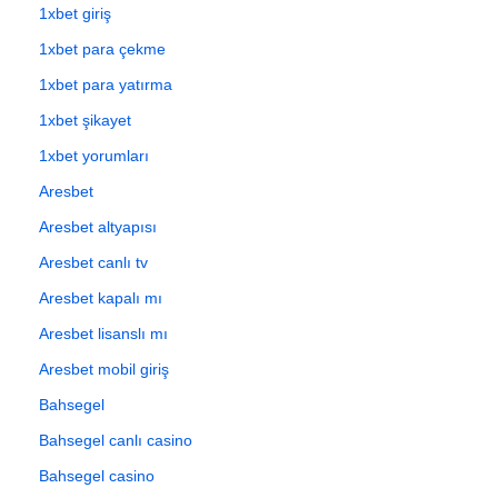
1xbet giriş
1xbet para çekme
1xbet para yatırma
1xbet şikayet
1xbet yorumları
Aresbet
Aresbet altyapısı
Aresbet canlı tv
Aresbet kapalı mı
Aresbet lisanslı mı
Aresbet mobil giriş
Bahsegel
Bahsegel canlı casino
Bahsegel casino