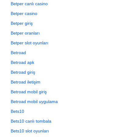
Betper canlı casino
Betper casino
Betper giriş
Betper oranları
Betper slot oyunları
Betroad
Betroad apk
Betroad giriş
Betroad iletişim
Betroad mobil giriş
Betroad mobil uygulama
Bets10
Bets10 canlı tombala
Bets10 slot oyunları