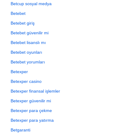
Betcup sosyal medya
Betebet
Betebet giriş
Betebet güvenilir mi
Betebet lisanslı mı
Betebet oyunları
Betebet yorumları
Betexper
Betexper casino
Betexper finansal işlemler
Betexper güvenilir mi
Betexper para çekme
Betexper para yatırma
Betgaranti