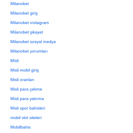
Milanobet
Milanobet giriş
Milanobet ınstagram
Milanobet şikayet
Milanobet sosyal medya
Milanobet yorumları
Misli
Misli mobil giriş
Misli oranları
Misli para çekme
Misli para yatırma
Misli spor bahisleri
mobil slot siteleri
Mobilbahis