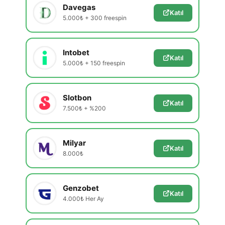
Davegas
Katıl
5.000₺ + 300 freespin
Intobet
Katıl
5.000₺ + 150 freespin
Slotbon
Katıl
7.500₺ + %200
Milyar
Katıl
8.000₺
Genzobet
Katıl
4.000₺ Her Ay