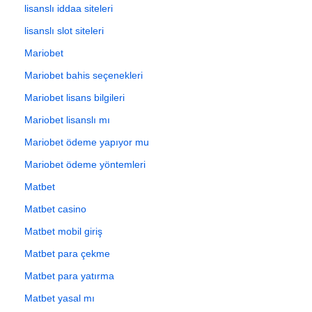
lisanslı iddaa siteleri
lisanslı slot siteleri
Mariobet
Mariobet bahis seçenekleri
Mariobet lisans bilgileri
Mariobet lisanslı mı
Mariobet ödeme yapıyor mu
Mariobet ödeme yöntemleri
Matbet
Matbet casino
Matbet mobil giriş
Matbet para çekme
Matbet para yatırma
Matbet yasal mı