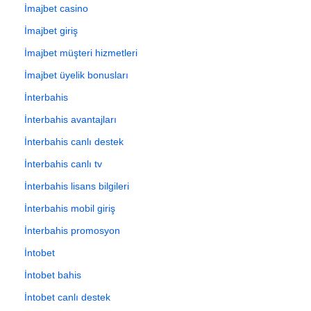
İmajbet casino
İmajbet giriş
İmajbet müşteri hizmetleri
İmajbet üyelik bonusları
İnterbahis
İnterbahis avantajları
İnterbahis canlı destek
İnterbahis canlı tv
İnterbahis lisans bilgileri
İnterbahis mobil giriş
İnterbahis promosyon
İntobet
İntobet bahis
İntobet canlı destek