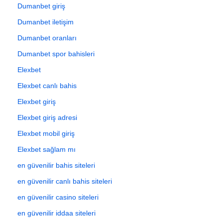
Dumanbet giriş
Dumanbet iletişim
Dumanbet oranları
Dumanbet spor bahisleri
Elexbet
Elexbet canlı bahis
Elexbet giriş
Elexbet giriş adresi
Elexbet mobil giriş
Elexbet sağlam mı
en güvenilir bahis siteleri
en güvenilir canlı bahis siteleri
en güvenilir casino siteleri
en güvenilir iddaa siteleri