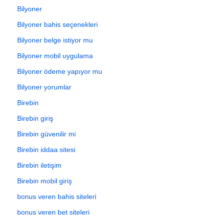
Bilyoner
Bilyoner bahis seçenekleri
Bilyoner belge istiyor mu
Bilyoner mobil uygulama
Bilyoner ödeme yapıyor mu
Bilyoner yorumlar
Birebin
Birebin giriş
Birebin güvenilir mi
Birebin iddaa sitesi
Birebin iletişim
Birebin mobil giriş
bonus veren bahis siteleri
bonus veren bet siteleri