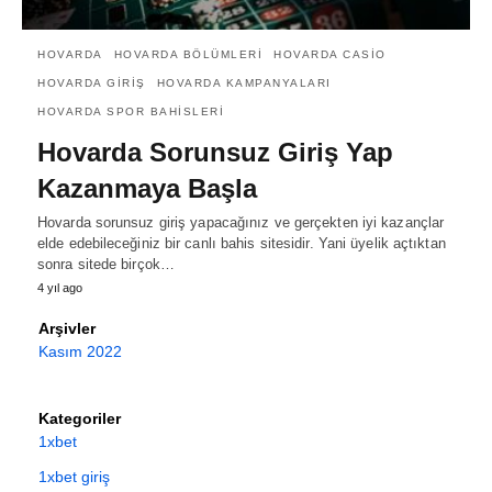
HOVARDA
HOVARDA BÖLÜMLERI
HOVARDA CASIO
HOVARDA GIRIŞ
HOVARDA KAMPANYALARI
HOVARDA SPOR BAHISLERI
Hovarda Sorunsuz Giriş Yap
Kazanmaya Başla
Hovarda sorunsuz giriş yapacağınız ve gerçekten iyi kazançlar
elde edebileceğiniz bir canlı bahis sitesidir. Yani üyelik açtıktan
sonra sitede birçok…
4 yıl ago
Arşivler
Kasım 2022
Kategoriler
1xbet
1xbet giriş