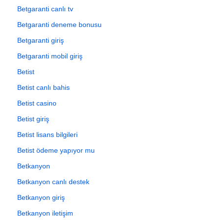
Betgaranti canlı tv
Betgaranti deneme bonusu
Betgaranti giriş
Betgaranti mobil giriş
Betist
Betist canlı bahis
Betist casino
Betist giriş
Betist lisans bilgileri
Betist ödeme yapıyor mu
Betkanyon
Betkanyon canlı destek
Betkanyon giriş
Betkanyon iletişim