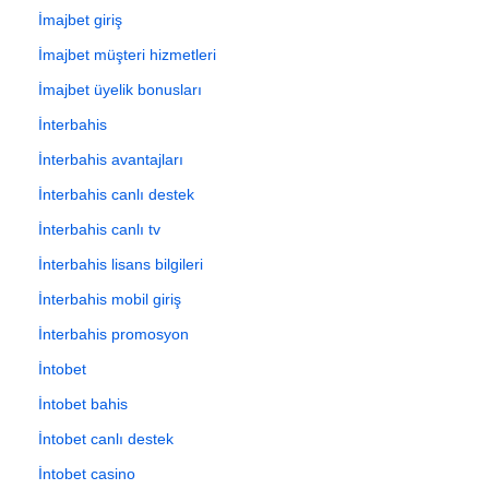
İmajbet giriş
İmajbet müşteri hizmetleri
İmajbet üyelik bonusları
İnterbahis
İnterbahis avantajları
İnterbahis canlı destek
İnterbahis canlı tv
İnterbahis lisans bilgileri
İnterbahis mobil giriş
İnterbahis promosyon
İntobet
İntobet bahis
İntobet canlı destek
İntobet casino