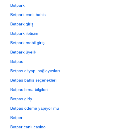
Betpark
Betpark canlı bahis
Betpark giriş
Betpark iletişim
Betpark mobil giriş
Betpark üyelik
Betpas
Betpas altyapı sağlayıcıları
Betpas bahis seçenekleri
Betpas firma bilgileri
Betpas giriş
Betpas ödeme yapıyor mu
Betper
Betper canlı casino