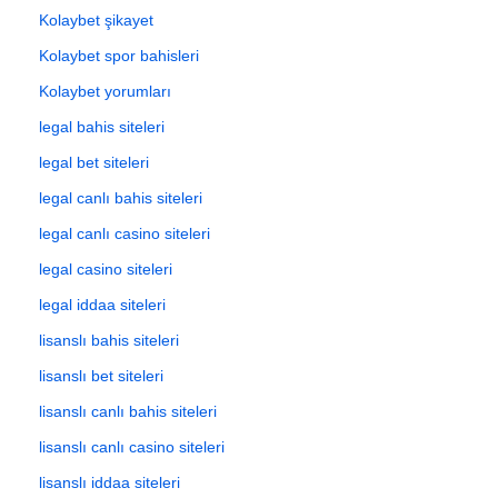
Kolaybet şikayet
Kolaybet spor bahisleri
Kolaybet yorumları
legal bahis siteleri
legal bet siteleri
legal canlı bahis siteleri
legal canlı casino siteleri
legal casino siteleri
legal iddaa siteleri
lisanslı bahis siteleri
lisanslı bet siteleri
lisanslı canlı bahis siteleri
lisanslı canlı casino siteleri
lisanslı iddaa siteleri