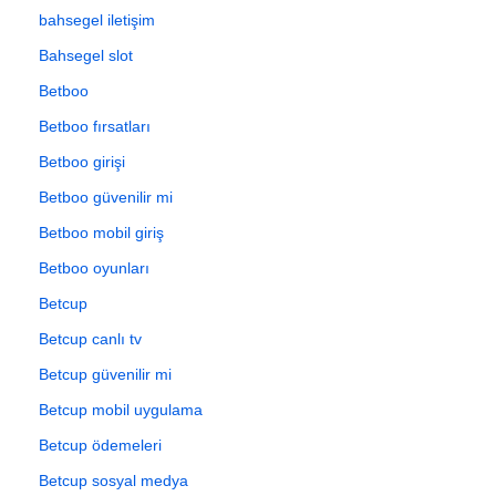
bahsegel iletişim
Bahsegel slot
Betboo
Betboo fırsatları
Betboo girişi
Betboo güvenilir mi
Betboo mobil giriş
Betboo oyunları
Betcup
Betcup canlı tv
Betcup güvenilir mi
Betcup mobil uygulama
Betcup ödemeleri
Betcup sosyal medya