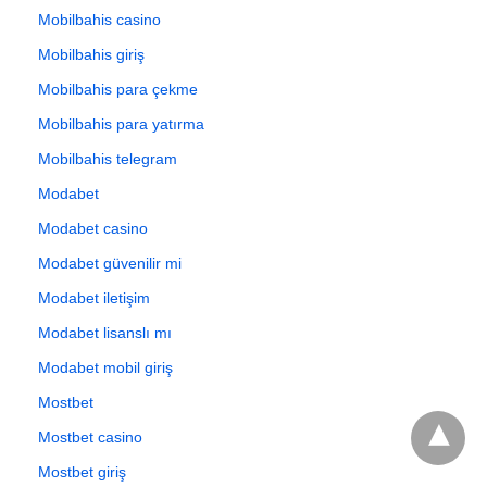
Mobilbahis casino
Mobilbahis giriş
Mobilbahis para çekme
Mobilbahis para yatırma
Mobilbahis telegram
Modabet
Modabet casino
Modabet güvenilir mi
Modabet iletişim
Modabet lisanslı mı
Modabet mobil giriş
Mostbet
Mostbet casino
Mostbet giriş