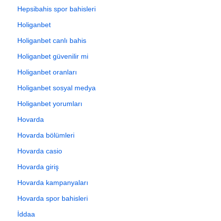
Hepsibahis spor bahisleri
Holiganbet
Holiganbet canlı bahis
Holiganbet güvenilir mi
Holiganbet oranları
Holiganbet sosyal medya
Holiganbet yorumları
Hovarda
Hovarda bölümleri
Hovarda casio
Hovarda giriş
Hovarda kampanyaları
Hovarda spor bahisleri
İddaa