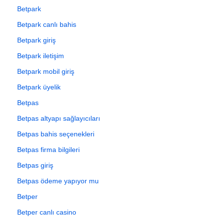
Betpark
Betpark canlı bahis
Betpark giriş
Betpark iletişim
Betpark mobil giriş
Betpark üyelik
Betpas
Betpas altyapı sağlayıcıları
Betpas bahis seçenekleri
Betpas firma bilgileri
Betpas giriş
Betpas ödeme yapıyor mu
Betper
Betper canlı casino