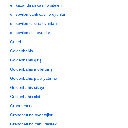
en kazandıran casino siteleri
en sevilen canlı casino oyunları
en sevilen casino oyunları
en sevilen slot oyunları
Genel
Goldenbahis
Goldenbahis giriş
Goldenbahis mobil giriş
Goldenbahis para yatırma
Goldenbahis şikayet
Goldenbahis slot
Grandbetting
Grandbetting avantajları
Grandbetting canlı destek