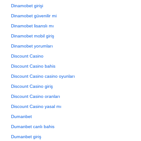
Dinamobet girişi
Dinamobet güvenilir mi
Dinamobet lisanslı mı
Dinamobet mobil giriş
Dinamobet yorumları
Discount Casino
Discount Casino bahis
Discount Casino casino oyunları
Discount Casino giriş
Discount Casino oranları
Discount Casino yasal mı
Dumanbet
Dumanbet canlı bahis
Dumanbet giriş