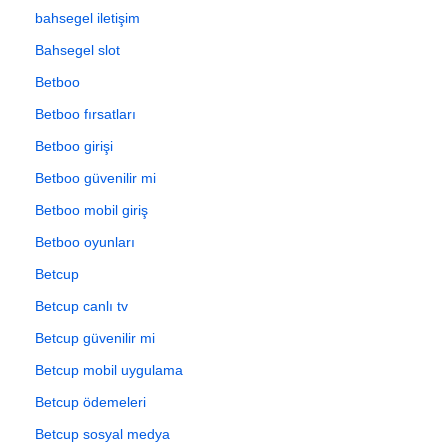
bahsegel iletişim
Bahsegel slot
Betboo
Betboo fırsatları
Betboo girişi
Betboo güvenilir mi
Betboo mobil giriş
Betboo oyunları
Betcup
Betcup canlı tv
Betcup güvenilir mi
Betcup mobil uygulama
Betcup ödemeleri
Betcup sosyal medya