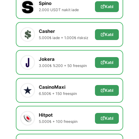
Spino
Katıl
2.000 USDT nakit iade
Casher
Katıl
5.000₺ iade + 1.000₺ risksiz
Jokera
Katıl
3.000₺ %200 + 50 freespin
CasinoMaxi
Katıl
6.500₺ + 150 freespin
Hitpot
Katıl
5.000₺ + 100 freespin