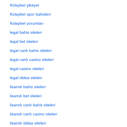
Kolaybet şikayet
Kolaybet spor bahisleri
Kolaybet yorumları
legal bahis siteleri
legal bet siteleri
legal canlı bahis siteleri
legal canlı casino siteleri
legal casino siteleri
legal iddaa siteleri
lisanslı bahis siteleri
lisanslı bet siteleri
lisanslı canlı bahis siteleri
lisanslı canlı casino siteleri
lisanslı iddaa siteleri