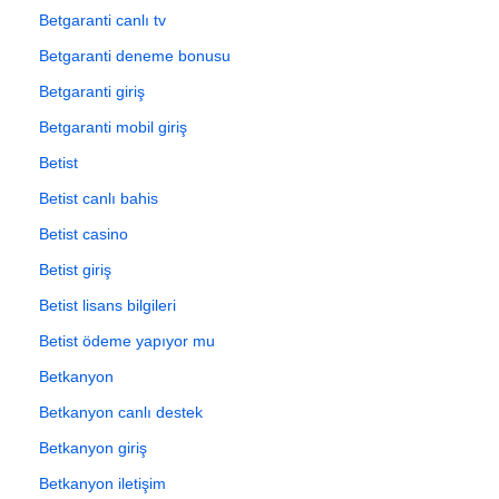
Betgaranti canlı tv
Betgaranti deneme bonusu
Betgaranti giriş
Betgaranti mobil giriş
Betist
Betist canlı bahis
Betist casino
Betist giriş
Betist lisans bilgileri
Betist ödeme yapıyor mu
Betkanyon
Betkanyon canlı destek
Betkanyon giriş
Betkanyon iletişim