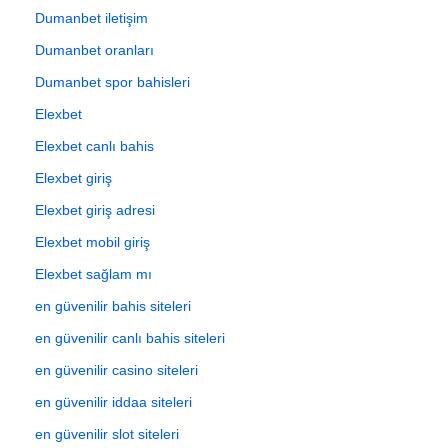
Dumanbet iletişim
Dumanbet oranları
Dumanbet spor bahisleri
Elexbet
Elexbet canlı bahis
Elexbet giriş
Elexbet giriş adresi
Elexbet mobil giriş
Elexbet sağlam mı
en güvenilir bahis siteleri
en güvenilir canlı bahis siteleri
en güvenilir casino siteleri
en güvenilir iddaa siteleri
en güvenilir slot siteleri