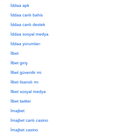
İddaa apk
İddaa canlı bahis
İddaa canlı destek
İddaa sosyal medya
İddaa yorumları
İlbet
İlbet giriş
İlbet güvenilir mi
İlbet lisanslı mı
İlbet sosyal medya
İlbet twitter
İmajbet
İmajbet canlı casino
İmajbet casino