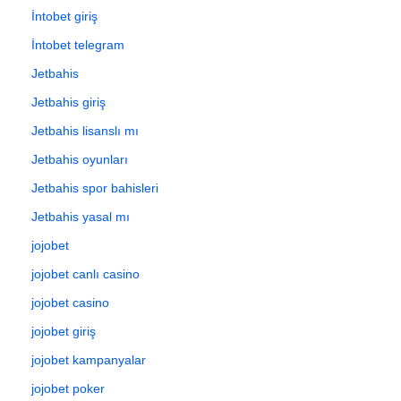
İntobet giriş
İntobet telegram
Jetbahis
Jetbahis giriş
Jetbahis lisanslı mı
Jetbahis oyunları
Jetbahis spor bahisleri
Jetbahis yasal mı
jojobet
jojobet canlı casino
jojobet casino
jojobet giriş
jojobet kampanyalar
jojobet poker