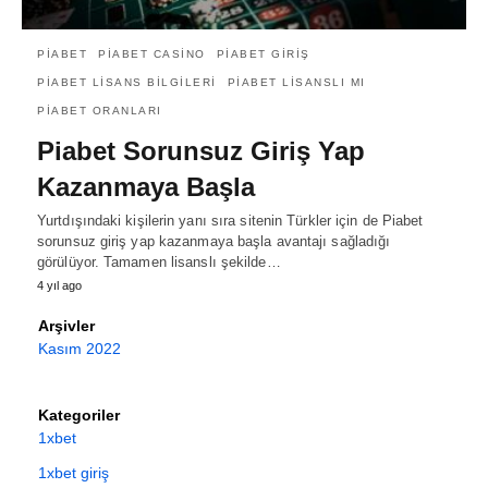
PIABET
PIABET CASINO
PIABET GIRIŞ
PIABET LISANS BILGILERI
PIABET LISANSLI MI
PIABET ORANLARI
Piabet Sorunsuz Giriş Yap
Kazanmaya Başla
Yurtdışındaki kişilerin yanı sıra sitenin Türkler için de Piabet
sorunsuz giriş yap kazanmaya başla avantajı sağladığı
görülüyor. Tamamen lisanslı şekilde…
4 yıl ago
Arşivler
Kasım 2022
Kategoriler
1xbet
1xbet giriş