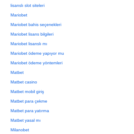
lisanslı slot siteleri
Mariobet
Mariobet bahis seçenekleri
Mariobet lisans bilgileri
Mariobet lisanslı mı
Mariobet ödeme yapıyor mu
Mariobet ödeme yöntemleri
Matbet
Matbet casino
Matbet mobil giriş
Matbet para çekme
Matbet para yatırma
Matbet yasal mı
Milanobet