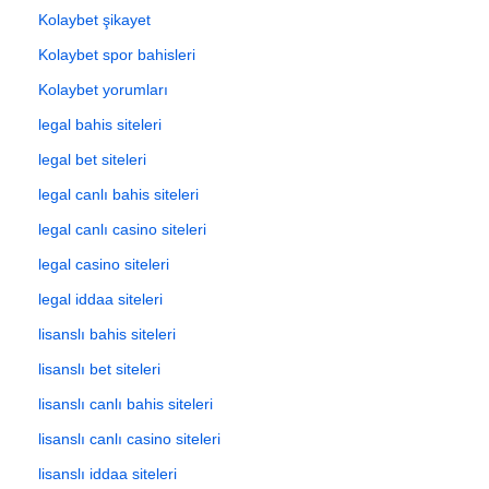
Kolaybet şikayet
Kolaybet spor bahisleri
Kolaybet yorumları
legal bahis siteleri
legal bet siteleri
legal canlı bahis siteleri
legal canlı casino siteleri
legal casino siteleri
legal iddaa siteleri
lisanslı bahis siteleri
lisanslı bet siteleri
lisanslı canlı bahis siteleri
lisanslı canlı casino siteleri
lisanslı iddaa siteleri