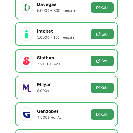
Davegas
Katıl
5.000₺ + 300 freespin
Intobet
Katıl
5.000₺ + 150 freespin
Slotbon
Katıl
7.500₺ + %200
Milyar
Katıl
8.000₺
Genzobet
Katıl
4.000₺ Her Ay