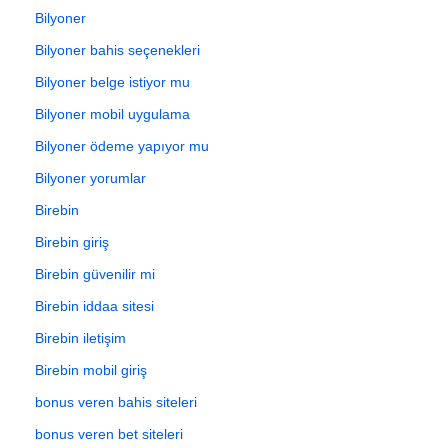
Bilyoner
Bilyoner bahis seçenekleri
Bilyoner belge istiyor mu
Bilyoner mobil uygulama
Bilyoner ödeme yapıyor mu
Bilyoner yorumlar
Birebin
Birebin giriş
Birebin güvenilir mi
Birebin iddaa sitesi
Birebin iletişim
Birebin mobil giriş
bonus veren bahis siteleri
bonus veren bet siteleri