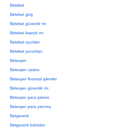
Betebet
Betebet giriş
Betebet güvenilir mi
Betebet lisanslı mı
Betebet oyunları
Betebet yorumları
Betexper
Betexper casino
Betexper finansal işlemler
Betexper güvenilir mi
Betexper para çekme
Betexper para yatırma
Betgaranti
Betgaranti bahisleri