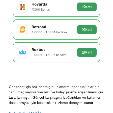
Hovarda
Katıl
%300 Bonus
Betroad
Katıl
4.000₺ + 1.000₺ bedava
Rexbet
Katıl
3.000₺ + 1.500₺ bedava
Genzobet için hazırlanmış bu platform, spor tutkunlarının
canlı maç yayınlarına hızlı ve kolay şekilde erişebilmesi için
tasarlanmıştır. Güncel karşılaşma bağlantıları ve kullanıcı
dostu arayüzüyle kesintisiz bir izleme deneyimi sunar.