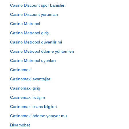
Casino Discount spor bahisleri
Casino Discount yorumları
Casino Metropol
Casino Metropol giriş
Casino Metropol güvenilir mi
Casino Metropol ödeme yöntemleri
Casino Metropol oyunları
Casinomaxi
Casinomaxi avantajları
Casinomaxi giriş
Casinomaxi iletişim
Casinomaxi lisans bilgileri
Casinomaxi ödeme yapıyor mu
Dinamobet