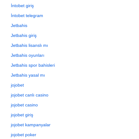
İntobet giriş
İntobet telegram
Jetbahis
Jetbahis giriş
Jetbahis lisanslı mı
Jetbahis oyunları
Jetbahis spor bahisleri
Jetbahis yasal mı
jojobet
jojobet canlı casino
jojobet casino
jojobet giriş
jojobet kampanyalar
jojobet poker