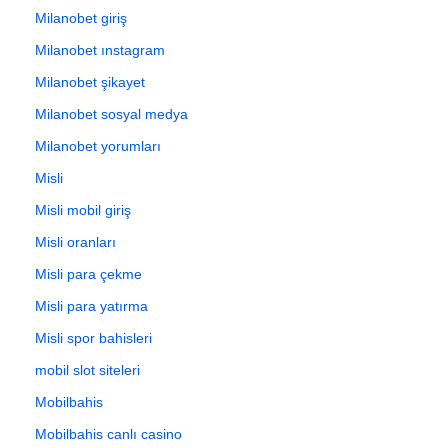
Milanobet giriş
Milanobet ınstagram
Milanobet şikayet
Milanobet sosyal medya
Milanobet yorumları
Misli
Misli mobil giriş
Misli oranları
Misli para çekme
Misli para yatırma
Misli spor bahisleri
mobil slot siteleri
Mobilbahis
Mobilbahis canlı casino