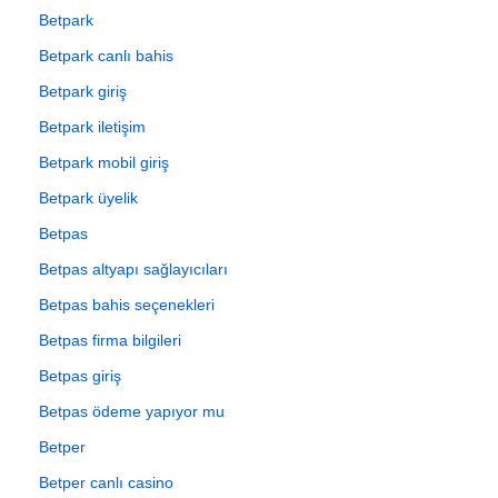
Betpark
Betpark canlı bahis
Betpark giriş
Betpark iletişim
Betpark mobil giriş
Betpark üyelik
Betpas
Betpas altyapı sağlayıcıları
Betpas bahis seçenekleri
Betpas firma bilgileri
Betpas giriş
Betpas ödeme yapıyor mu
Betper
Betper canlı casino