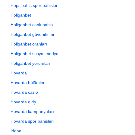
Hepsibahis spor bahisleri
Holiganbet
Holiganbet canlı bahis
Holiganbet güvenilir mi
Holiganbet oranları
Holiganbet sosyal medya
Holiganbet yorumları
Hovarda
Hovarda bölümleri
Hovarda casio
Hovarda giriş
Hovarda kampanyaları
Hovarda spor bahisleri
İddaa