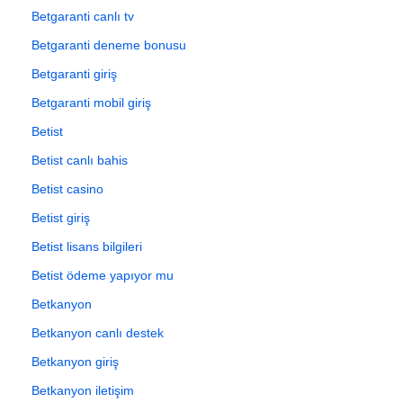
Betgaranti canlı tv
Betgaranti deneme bonusu
Betgaranti giriş
Betgaranti mobil giriş
Betist
Betist canlı bahis
Betist casino
Betist giriş
Betist lisans bilgileri
Betist ödeme yapıyor mu
Betkanyon
Betkanyon canlı destek
Betkanyon giriş
Betkanyon iletişim