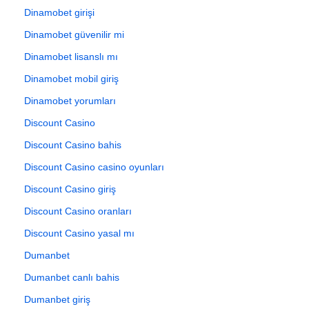
Dinamobet girişi
Dinamobet güvenilir mi
Dinamobet lisanslı mı
Dinamobet mobil giriş
Dinamobet yorumları
Discount Casino
Discount Casino bahis
Discount Casino casino oyunları
Discount Casino giriş
Discount Casino oranları
Discount Casino yasal mı
Dumanbet
Dumanbet canlı bahis
Dumanbet giriş