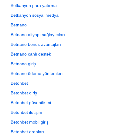
Betkanyon para yatırma
Betkanyon sosyal medya
Betnano
Betnano altyapı sağlayıcıları
Betnano bonus avantajları
Betnano canlı destek
Betnano giriş
Betnano ödeme yöntemleri
Betonbet
Betonbet giriş
Betonbet güvenilir mi
Betonbet iletişim
Betonbet mobil giriş
Betonbet oranları