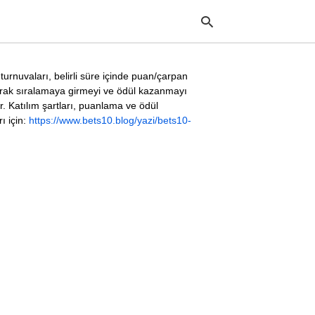
turnuvaları, belirli süre içinde puan/çarpan
rak sıralamaya girmeyi ve ödül kazanmayı
r. Katılım şartları, puanlama ve ödül
Typ
ı için:
https://www.bets10.blog/yazi/bets10-
your
sea
que
and
hit
ente