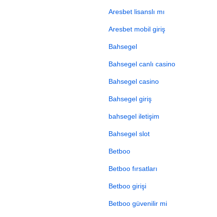
Aresbet lisanslı mı
Aresbet mobil giriş
Bahsegel
Bahsegel canlı casino
Bahsegel casino
Bahsegel giriş
bahsegel iletişim
Bahsegel slot
Betboo
Betboo fırsatları
Betboo girişi
Betboo güvenilir mi