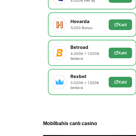
4.000₺ Her Ay
Hovarda
Katıl
%300 Bonus
Betroad
Katıl
4.000₺ + 1.000₺
bedava
Rexbet
Katıl
3.000₺ + 1.500₺
bedava
Mobilbahis canlı casino