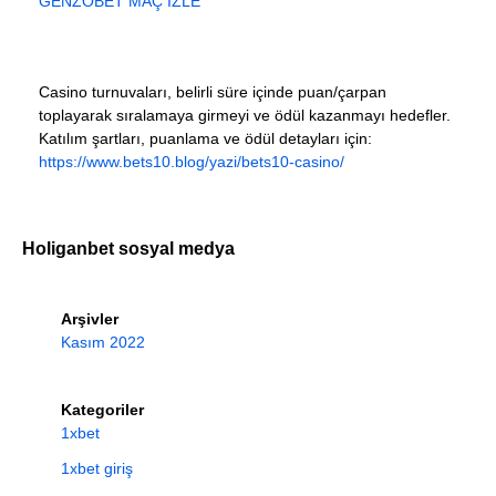
GENZOBET MAÇ İZLE
Casino turnuvaları, belirli süre içinde puan/çarpan
toplayarak sıralamaya girmeyi ve ödül kazanmayı hedefler.
Katılım şartları, puanlama ve ödül detayları için:
https://www.bets10.blog/yazi/bets10-casino/
Holiganbet sosyal medya
Arşivler
Kasım 2022
Kategoriler
1xbet
1xbet giriş