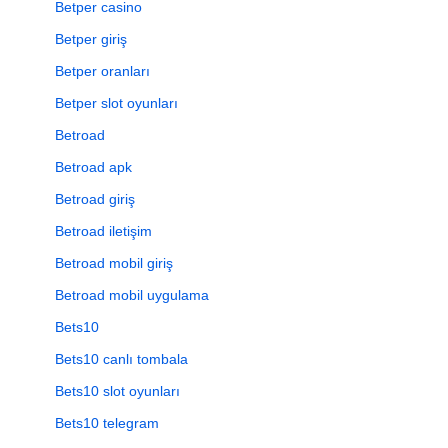
Betper casino
Betper giriş
Betper oranları
Betper slot oyunları
Betroad
Betroad apk
Betroad giriş
Betroad iletişim
Betroad mobil giriş
Betroad mobil uygulama
Bets10
Bets10 canlı tombala
Bets10 slot oyunları
Bets10 telegram