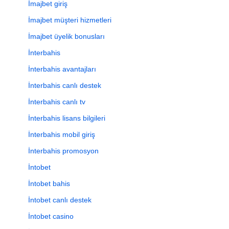
İmajbet giriş
İmajbet müşteri hizmetleri
İmajbet üyelik bonusları
İnterbahis
İnterbahis avantajları
İnterbahis canlı destek
İnterbahis canlı tv
İnterbahis lisans bilgileri
İnterbahis mobil giriş
İnterbahis promosyon
İntobet
İntobet bahis
İntobet canlı destek
İntobet casino