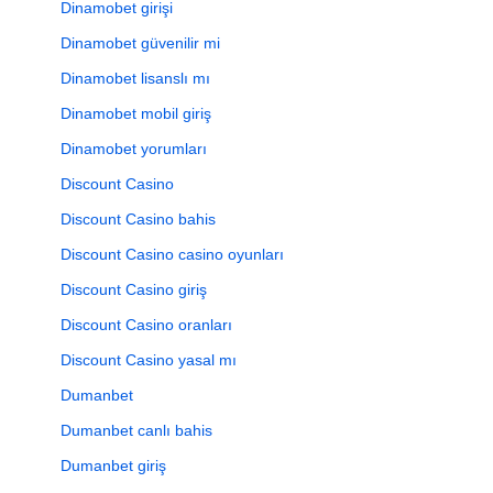
Dinamobet girişi
Dinamobet güvenilir mi
Dinamobet lisanslı mı
Dinamobet mobil giriş
Dinamobet yorumları
Discount Casino
Discount Casino bahis
Discount Casino casino oyunları
Discount Casino giriş
Discount Casino oranları
Discount Casino yasal mı
Dumanbet
Dumanbet canlı bahis
Dumanbet giriş