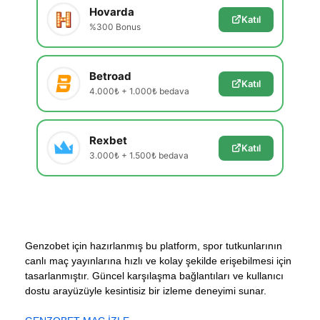
Hovarda
Katıl
%300 Bonus
Betroad
Katıl
4.000₺ + 1.000₺ bedava
Rexbet
Katıl
3.000₺ + 1.500₺ bedava
Genzobet için hazırlanmış bu platform, spor tutkunlarının
canlı maç yayınlarına hızlı ve kolay şekilde erişebilmesi için
tasarlanmıştır. Güncel karşılaşma bağlantıları ve kullanıcı
dostu arayüzüyle kesintisiz bir izleme deneyimi sunar.