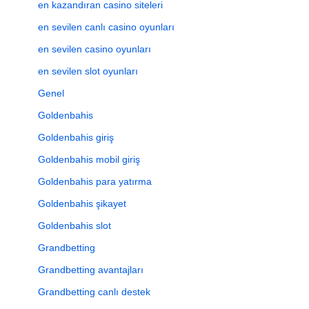
en kazandıran casino siteleri
en sevilen canlı casino oyunları
en sevilen casino oyunları
en sevilen slot oyunları
Genel
Goldenbahis
Goldenbahis giriş
Goldenbahis mobil giriş
Goldenbahis para yatırma
Goldenbahis şikayet
Goldenbahis slot
Grandbetting
Grandbetting avantajları
Grandbetting canlı destek