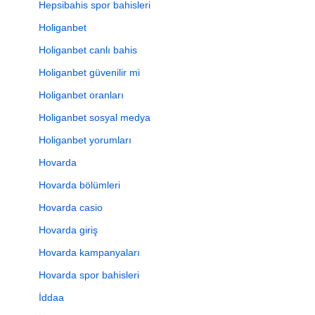
Hepsibahis spor bahisleri
Holiganbet
Holiganbet canlı bahis
Holiganbet güvenilir mi
Holiganbet oranları
Holiganbet sosyal medya
Holiganbet yorumları
Hovarda
Hovarda bölümleri
Hovarda casio
Hovarda giriş
Hovarda kampanyaları
Hovarda spor bahisleri
İddaa