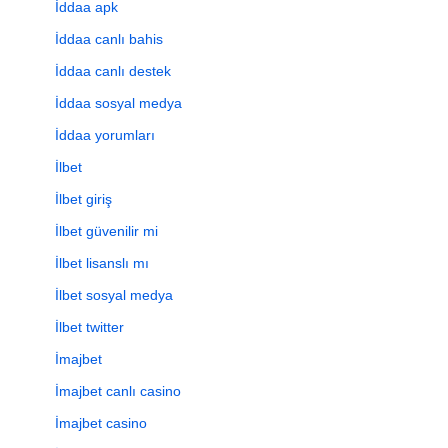
İddaa apk
İddaa canlı bahis
İddaa canlı destek
İddaa sosyal medya
İddaa yorumları
İlbet
İlbet giriş
İlbet güvenilir mi
İlbet lisanslı mı
İlbet sosyal medya
İlbet twitter
İmajbet
İmajbet canlı casino
İmajbet casino