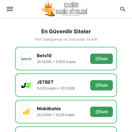
En Güvenilir Siteler
Yeni kampanya ve bonusları incele
Bets10
Katıl
20.000₺ + %300 kripto
JETBET
Katıl
%325 kripto + 20.000₺
Mobilbahis
Katıl
20.000₺ + %225 kripto