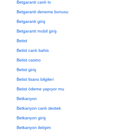
Betgaranti canlı tv
Betgaranti deneme bonusu
Betgaranti giriş
Betgaranti mobil giriş
Betist
Betist canlı bahis
Betist casino
Betist giriş
Betist lisans bilgileri
Betist ödeme yapıyor mu
Betkanyon
Betkanyon canlı destek
Betkanyon giriş
Betkanyon iletişim