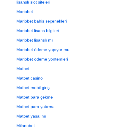
lisanslı slot siteleri
Mariobet
Mariobet bahis seçenekleri
Mariobet lisans bilgileri
Mariobet lisanslı mı
Mariobet ödeme yapıyor mu
Mariobet ödeme yöntemleri
Matbet
Matbet casino
Matbet mobil giriş
Matbet para çekme
Matbet para yatırma
Matbet yasal mı
Milanobet