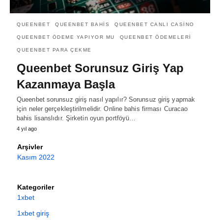
QUEENBET
QUEENBET BAHIS
QUEENBET CANLI CASINO
QUEENBET ÖDEME YAPIYOR MU
QUEENBET ÖDEMELERI
QUEENBET PARA ÇEKME
Queenbet Sorunsuz Giriş Yap
Kazanmaya Başla
Queenbet sorunsuz giriş nasıl yapılır? Sorunsuz giriş yapmak
için neler gerçekleştirilmelidir. Online bahis firması Curacao
bahis lisanslıdır. Şirketin oyun portföyü…
4 yıl ago
Arşivler
Kasım 2022
Kategoriler
1xbet
1xbet giriş