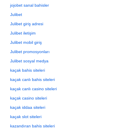
jojobet sanal bahisler
Julibet
Julibet giriş adresi
Julibet iletişim
Julibet mobil giriş
Julibet promosyonları
Julibet sosyal medya
kaçak bahis siteleri
kaçak canlı bahis siteleri
kaçak canlı casino siteleri
kaçak casino siteleri
kaçak iddaa siteleri
kaçak slot siteleri
kazandıran bahis siteleri