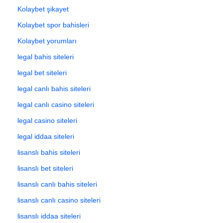
Kolaybet şikayet
Kolaybet spor bahisleri
Kolaybet yorumları
legal bahis siteleri
legal bet siteleri
legal canlı bahis siteleri
legal canlı casino siteleri
legal casino siteleri
legal iddaa siteleri
lisanslı bahis siteleri
lisanslı bet siteleri
lisanslı canlı bahis siteleri
lisanslı canlı casino siteleri
lisanslı iddaa siteleri