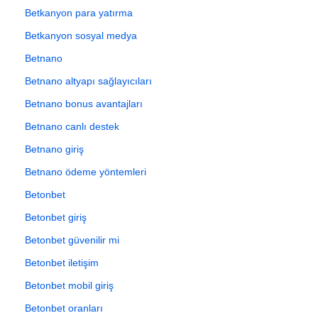
Betkanyon para yatırma
Betkanyon sosyal medya
Betnano
Betnano altyapı sağlayıcıları
Betnano bonus avantajları
Betnano canlı destek
Betnano giriş
Betnano ödeme yöntemleri
Betonbet
Betonbet giriş
Betonbet güvenilir mi
Betonbet iletişim
Betonbet mobil giriş
Betonbet oranları