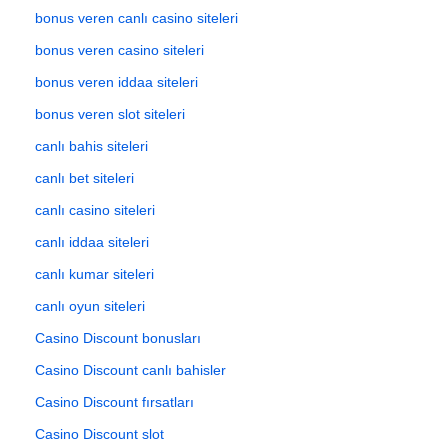
bonus veren canlı casino siteleri
bonus veren casino siteleri
bonus veren iddaa siteleri
bonus veren slot siteleri
canlı bahis siteleri
canlı bet siteleri
canlı casino siteleri
canlı iddaa siteleri
canlı kumar siteleri
canlı oyun siteleri
Casino Discount bonusları
Casino Discount canlı bahisler
Casino Discount fırsatları
Casino Discount slot