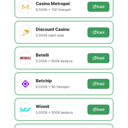
Casino Metropol
Katıl
8.000₺ + 150 freespin
Discount Casino
Katıl
5.000₺ nakit iade
Betelli
Katıl
5.050₺ + 500₺ bedava
Betchip
Katıl
6.000₺ + 80 freespin
Winnit
Katıl
5.000₺ + 500₺ bedava