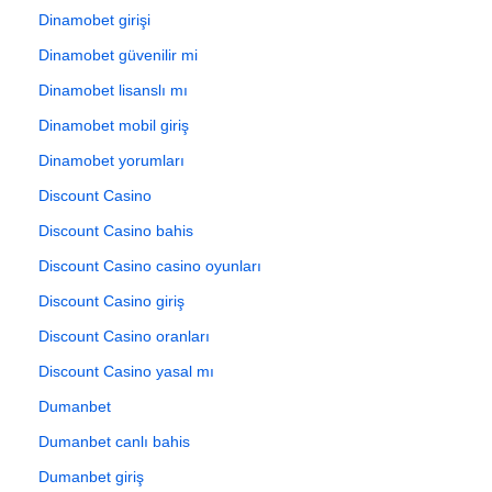
Dinamobet girişi
Dinamobet güvenilir mi
Dinamobet lisanslı mı
Dinamobet mobil giriş
Dinamobet yorumları
Discount Casino
Discount Casino bahis
Discount Casino casino oyunları
Discount Casino giriş
Discount Casino oranları
Discount Casino yasal mı
Dumanbet
Dumanbet canlı bahis
Dumanbet giriş