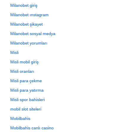
Milanobet giriş
Milanobet ınstagram
Milanobet şikayet
Milanobet sosyal medya
Milanobet yorumları
Misli
Misli mobil giriş
Misli oranları
Misli para çekme
Misli para yatırma
Misli spor bahisleri
mobil slot siteleri
Mobilbahis
Mobilbahis canlı casino