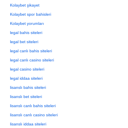
Kolaybet şikayet
Kolaybet spor bahisleri
Kolaybet yorumları
legal bahis siteleri
legal bet siteleri
legal canlı bahis siteleri
legal canlı casino siteleri
legal casino siteleri
legal iddaa siteleri
lisanslı bahis siteleri
lisanslı bet siteleri
lisanslı canlı bahis siteleri
lisanslı canlı casino siteleri
lisanslı iddaa siteleri