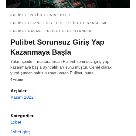
PULIBET
PULIBET CANLI BAHIS
PULIBET LISANS BILGILERI
PULIBET LISANSLI MI
PULIBET ÖDEME
PULIBET SLOT OYUNLARI
Pulibet Sorunsuz Giriş Yap
Kazanmaya Başla
Yakın içinde firma tarafından Pulibet sorunsuz giriş yap
kazanmaya başla ayrıcalıkları sunulmuştur. Genel olarak
yurtdışından bahis hizmeti veren Pulibet, buna…
4 yıl ago
Arşivler
Kasım 2022
Kategoriler
1xbet
1xbet giriş