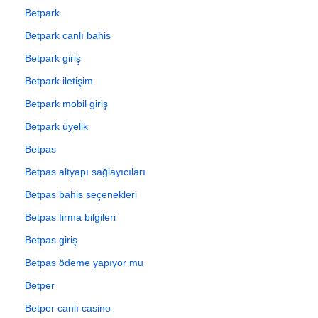
Betpark
Betpark canlı bahis
Betpark giriş
Betpark iletişim
Betpark mobil giriş
Betpark üyelik
Betpas
Betpas altyapı sağlayıcıları
Betpas bahis seçenekleri
Betpas firma bilgileri
Betpas giriş
Betpas ödeme yapıyor mu
Betper
Betper canlı casino