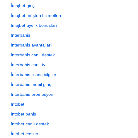
İmajbet giriş
İmajbet müşteri hizmetleri
İmajbet üyelik bonusları
İnterbahis
İnterbahis avantajları
İnterbahis canlı destek
İnterbahis canlı tv
İnterbahis lisans bilgileri
İnterbahis mobil giriş
İnterbahis promosyon
İntobet
İntobet bahis
İntobet canlı destek
İntobet casino