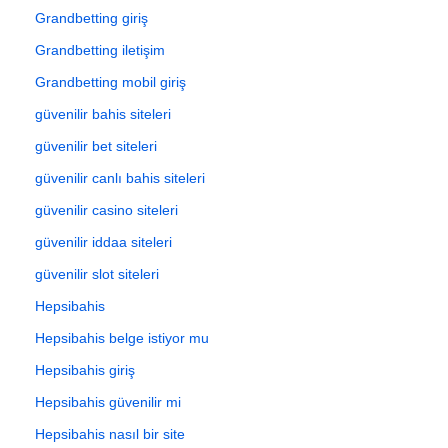
Grandbetting giriş
Grandbetting iletişim
Grandbetting mobil giriş
güvenilir bahis siteleri
güvenilir bet siteleri
güvenilir canlı bahis siteleri
güvenilir casino siteleri
güvenilir iddaa siteleri
güvenilir slot siteleri
Hepsibahis
Hepsibahis belge istiyor mu
Hepsibahis giriş
Hepsibahis güvenilir mi
Hepsibahis nasıl bir site