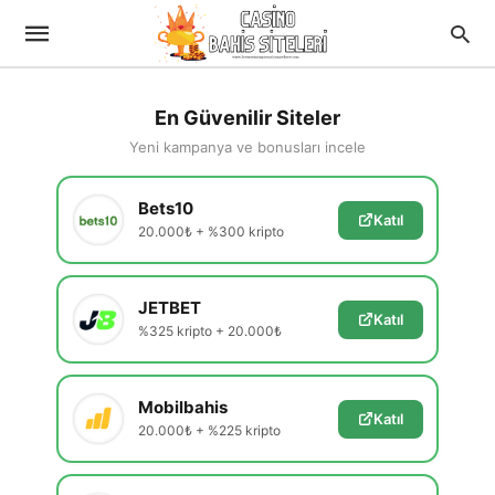
En Güvenilir Siteler
Yeni kampanya ve bonusları incele
Bets10
Katıl
20.000₺ + %300 kripto
JETBET
Katıl
%325 kripto + 20.000₺
Mobilbahis
Katıl
20.000₺ + %225 kripto