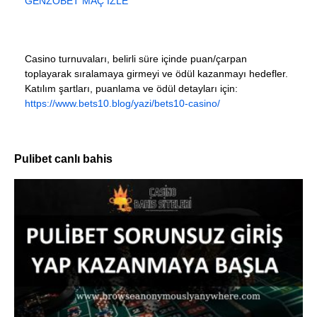
GENZOBET MAÇ İZLE
Casino turnuvaları, belirli süre içinde puan/çarpan
toplayarak sıralamaya girmeyi ve ödül kazanmayı hedefler.
Katılım şartları, puanlama ve ödül detayları için:
https://www.bets10.blog/yazi/bets10-casino/
Pulibet canlı bahis