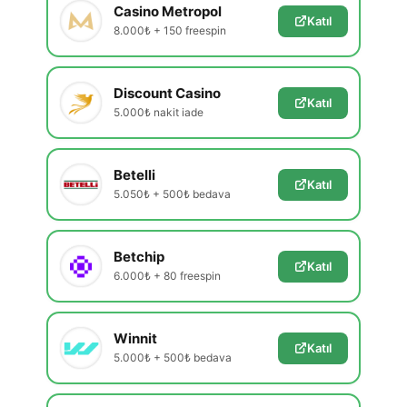
Casino Metropol
Katıl
8.000₺ + 150 freespin
Discount Casino
Katıl
5.000₺ nakit iade
Betelli
Katıl
5.050₺ + 500₺ bedava
Betchip
Katıl
6.000₺ + 80 freespin
Winnit
Katıl
5.000₺ + 500₺ bedava