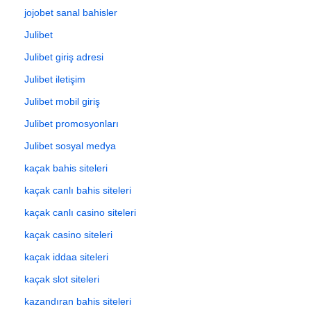
jojobet sanal bahisler
Julibet
Julibet giriş adresi
Julibet iletişim
Julibet mobil giriş
Julibet promosyonları
Julibet sosyal medya
kaçak bahis siteleri
kaçak canlı bahis siteleri
kaçak canlı casino siteleri
kaçak casino siteleri
kaçak iddaa siteleri
kaçak slot siteleri
kazandıran bahis siteleri