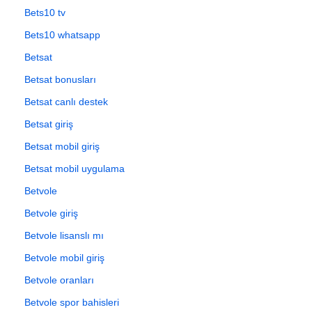
Bets10 tv
Bets10 whatsapp
Betsat
Betsat bonusları
Betsat canlı destek
Betsat giriş
Betsat mobil giriş
Betsat mobil uygulama
Betvole
Betvole giriş
Betvole lisanslı mı
Betvole mobil giriş
Betvole oranları
Betvole spor bahisleri