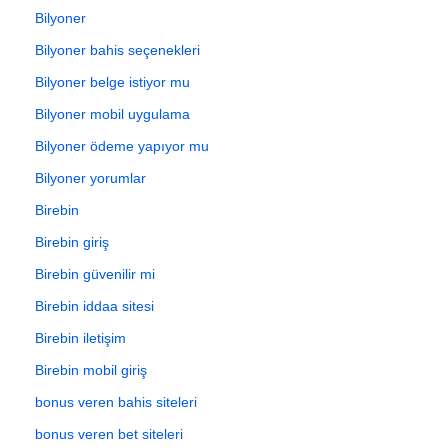
Bilyoner
Bilyoner bahis seçenekleri
Bilyoner belge istiyor mu
Bilyoner mobil uygulama
Bilyoner ödeme yapıyor mu
Bilyoner yorumlar
Birebin
Birebin giriş
Birebin güvenilir mi
Birebin iddaa sitesi
Birebin iletişim
Birebin mobil giriş
bonus veren bahis siteleri
bonus veren bet siteleri