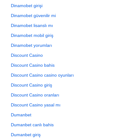
Dinamobet girişi
Dinamobet güvenilir mi
Dinamobet lisanslı mı
Dinamobet mobil giriş
Dinamobet yorumları
Discount Casino
Discount Casino bahis
Discount Casino casino oyunları
Discount Casino giriş
Discount Casino oranları
Discount Casino yasal mı
Dumanbet
Dumanbet canlı bahis
Dumanbet giriş