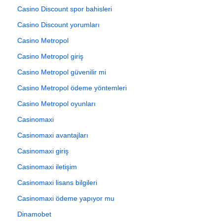
Casino Discount spor bahisleri
Casino Discount yorumları
Casino Metropol
Casino Metropol giriş
Casino Metropol güvenilir mi
Casino Metropol ödeme yöntemleri
Casino Metropol oyunları
Casinomaxi
Casinomaxi avantajları
Casinomaxi giriş
Casinomaxi iletişim
Casinomaxi lisans bilgileri
Casinomaxi ödeme yapıyor mu
Dinamobet