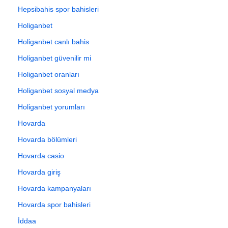
Hepsibahis spor bahisleri
Holiganbet
Holiganbet canlı bahis
Holiganbet güvenilir mi
Holiganbet oranları
Holiganbet sosyal medya
Holiganbet yorumları
Hovarda
Hovarda bölümleri
Hovarda casio
Hovarda giriş
Hovarda kampanyaları
Hovarda spor bahisleri
İddaa