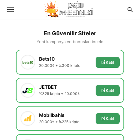
En Güvenilir Siteler
Yeni kampanya ve bonusları incele
Bets10
Katıl
20.000₺ + %300 kripto
JETBET
Katıl
%325 kripto + 20.000₺
Mobilbahis
Katıl
20.000₺ + %225 kripto