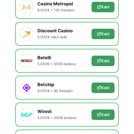
Casino Metropol
Katıl
8.000₺ + 150 freespin
Discount Casino
Katıl
5.000₺ nakit iade
Betelli
Katıl
5.050₺ + 500₺ bedava
Betchip
Katıl
6.000₺ + 80 freespin
Winnit
Katıl
5.000₺ + 500₺ bedava