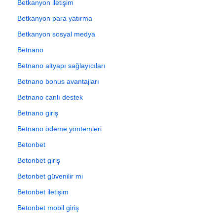
Betkanyon iletişim
Betkanyon para yatırma
Betkanyon sosyal medya
Betnano
Betnano altyapı sağlayıcıları
Betnano bonus avantajları
Betnano canlı destek
Betnano giriş
Betnano ödeme yöntemleri
Betonbet
Betonbet giriş
Betonbet güvenilir mi
Betonbet iletişim
Betonbet mobil giriş