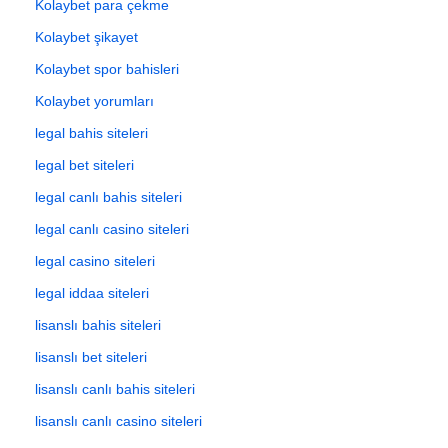
Kolaybet para çekme
Kolaybet şikayet
Kolaybet spor bahisleri
Kolaybet yorumları
legal bahis siteleri
legal bet siteleri
legal canlı bahis siteleri
legal canlı casino siteleri
legal casino siteleri
legal iddaa siteleri
lisanslı bahis siteleri
lisanslı bet siteleri
lisanslı canlı bahis siteleri
lisanslı canlı casino siteleri