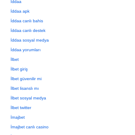
İddaa
İddaa apk
İddaa canlı bahis
İddaa canlı destek
İddaa sosyal medya
İddaa yorumları
İlbet
İlbet giriş
İlbet güvenilir mi
İlbet lisanslı mı
İlbet sosyal medya
İlbet twitter
İmajbet
İmajbet canlı casino