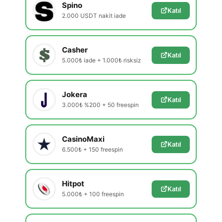
Spino
Katıl
2.000 USDT nakit iade
Casher
Katıl
5.000₺ iade + 1.000₺ risksiz
Jokera
Katıl
3.000₺ %200 + 50 freespin
CasinoMaxi
Katıl
6.500₺ + 150 freespin
Hitpot
Katıl
5.000₺ + 100 freespin