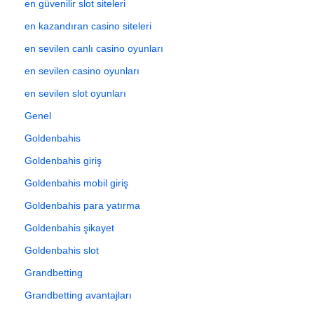
en güvenilir slot siteleri
en kazandıran casino siteleri
en sevilen canlı casino oyunları
en sevilen casino oyunları
en sevilen slot oyunları
Genel
Goldenbahis
Goldenbahis giriş
Goldenbahis mobil giriş
Goldenbahis para yatırma
Goldenbahis şikayet
Goldenbahis slot
Grandbetting
Grandbetting avantajları