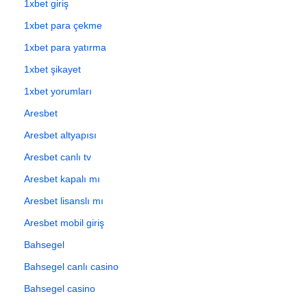
1xbet giriş
1xbet para çekme
1xbet para yatırma
1xbet şikayet
1xbet yorumları
Aresbet
Aresbet altyapısı
Aresbet canlı tv
Aresbet kapalı mı
Aresbet lisanslı mı
Aresbet mobil giriş
Bahsegel
Bahsegel canlı casino
Bahsegel casino