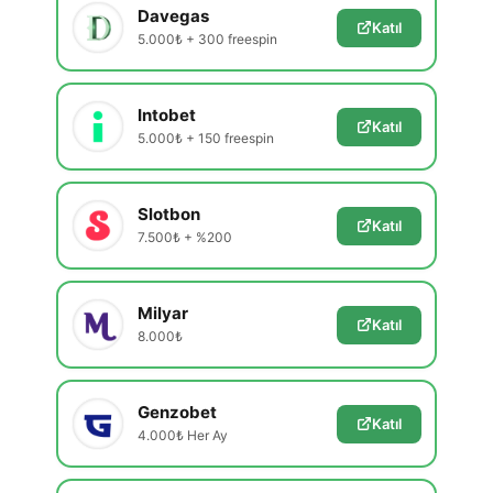
Davegas
Katıl
5.000₺ + 300 freespin
Intobet
Katıl
5.000₺ + 150 freespin
Slotbon
Katıl
7.500₺ + %200
Milyar
Katıl
8.000₺
Genzobet
Katıl
4.000₺ Her Ay