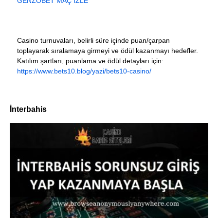
GENZOBET MAÇ İZLE
Casino turnuvaları, belirli süre içinde puan/çarpan
toplayarak sıralamaya girmeyi ve ödül kazanmayı hedefler.
Katılım şartları, puanlama ve ödül detayları için:
https://www.bets10.blog/yazi/bets10-casino/
İnterbahis