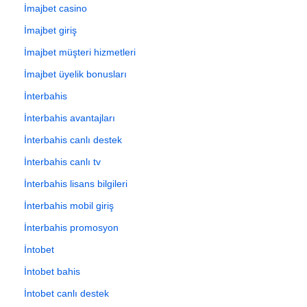
İmajbet casino
İmajbet giriş
İmajbet müşteri hizmetleri
İmajbet üyelik bonusları
İnterbahis
İnterbahis avantajları
İnterbahis canlı destek
İnterbahis canlı tv
İnterbahis lisans bilgileri
İnterbahis mobil giriş
İnterbahis promosyon
İntobet
İntobet bahis
İntobet canlı destek