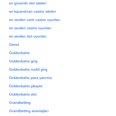
en güvenilir slot siteleri
en kazandıran casino siteleri
en sevilen canlı casino oyunları
en sevilen casino oyunları
en sevilen slot oyunları
Genel
Goldenbahis
Goldenbahis giriş
Goldenbahis mobil giriş
Goldenbahis para yatırma
Goldenbahis şikayet
Goldenbahis slot
Grandbetting
Grandbetting avantajları