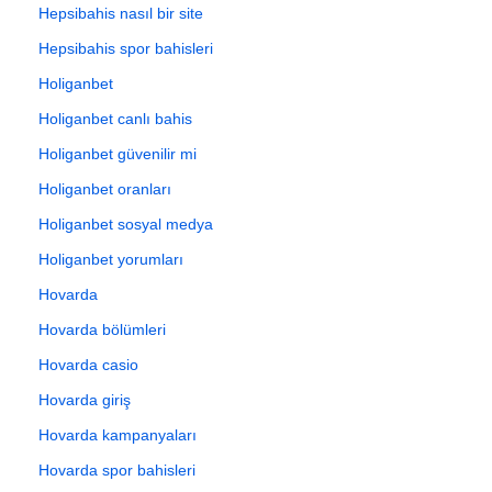
Hepsibahis nasıl bir site
Hepsibahis spor bahisleri
Holiganbet
Holiganbet canlı bahis
Holiganbet güvenilir mi
Holiganbet oranları
Holiganbet sosyal medya
Holiganbet yorumları
Hovarda
Hovarda bölümleri
Hovarda casio
Hovarda giriş
Hovarda kampanyaları
Hovarda spor bahisleri