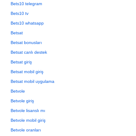
Bets10 telegram
Bets10 tv
Bets10 whatsapp
Betsat
Betsat bonusları
Betsat canlı destek
Betsat giriş
Betsat mobil giriş
Betsat mobil uygulama
Betvole
Betvole giriş
Betvole lisanslı mı
Betvole mobil giriş
Betvole oranları