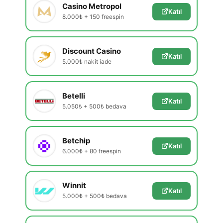
Casino Metropol
Katıl
8.000₺ + 150 freespin
Discount Casino
Katıl
5.000₺ nakit iade
Betelli
Katıl
5.050₺ + 500₺ bedava
Betchip
Katıl
6.000₺ + 80 freespin
Winnit
Katıl
5.000₺ + 500₺ bedava