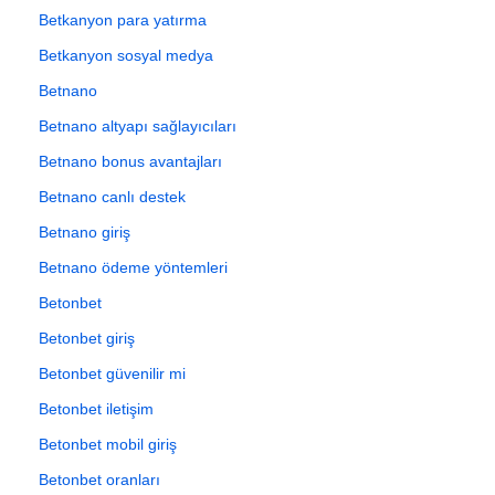
Betkanyon para yatırma
Betkanyon sosyal medya
Betnano
Betnano altyapı sağlayıcıları
Betnano bonus avantajları
Betnano canlı destek
Betnano giriş
Betnano ödeme yöntemleri
Betonbet
Betonbet giriş
Betonbet güvenilir mi
Betonbet iletişim
Betonbet mobil giriş
Betonbet oranları