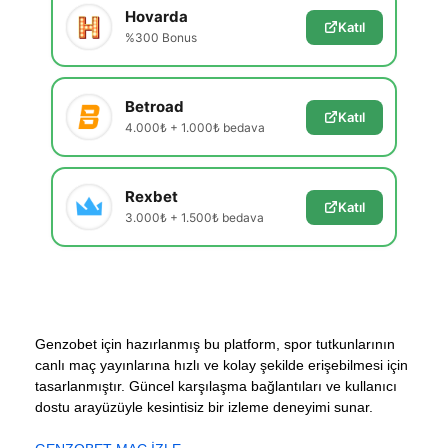
Hovarda
Katıl
%300 Bonus
Betroad
Katıl
4.000₺ + 1.000₺ bedava
Rexbet
Katıl
3.000₺ + 1.500₺ bedava
Genzobet için hazırlanmış bu platform, spor tutkunlarının
canlı maç yayınlarına hızlı ve kolay şekilde erişebilmesi için
tasarlanmıştır. Güncel karşılaşma bağlantıları ve kullanıcı
dostu arayüzüyle kesintisiz bir izleme deneyimi sunar.