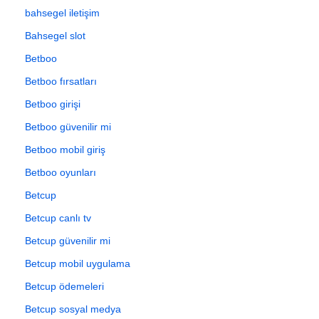
bahsegel iletişim
Bahsegel slot
Betboo
Betboo fırsatları
Betboo girişi
Betboo güvenilir mi
Betboo mobil giriş
Betboo oyunları
Betcup
Betcup canlı tv
Betcup güvenilir mi
Betcup mobil uygulama
Betcup ödemeleri
Betcup sosyal medya