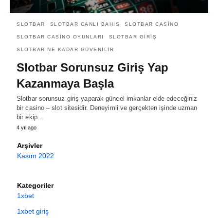
SLOTBAR
SLOTBAR CANLI BAHIS
SLOTBAR CASINO
SLOTBAR CASINO OYUNLARI
SLOTBAR GIRIŞ
SLOTBAR NE KADAR GÜVENILIR
Slotbar Sorunsuz Giriş Yap
Kazanmaya Başla
Slotbar sorunsuz giriş yaparak güncel imkanlar elde edeceğiniz
bir casino – slot sitesidir. Deneyimli ve gerçekten işinde uzman
bir ekip…
4 yıl ago
Arşivler
Kasım 2022
Kategoriler
1xbet
1xbet giriş