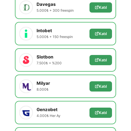
Davegas
Katıl
5.000₺ + 300 freespin
Intobet
Katıl
5.000₺ + 150 freespin
Slotbon
Katıl
7.500₺ + %200
Milyar
Katıl
8.000₺
Genzobet
Katıl
4.000₺ Her Ay