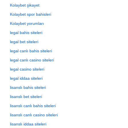
Kolaybet şikayet
Kolaybet spor bahisleri
Kolaybet yorumları
legal bahis siteleri
legal bet siteleri
legal canlı bahis siteleri
legal canlı casino siteleri
legal casino siteleri
legal iddaa siteleri
lisanslı bahis siteleri
lisanslı bet siteleri
lisanslı canlı bahis siteleri
lisanslı canlı casino siteleri
lisanslı iddaa siteleri