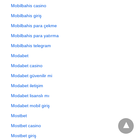
Mobilbahis casino
Mobilbahis giriş
Mobilbahis para çekme
Mobilbahis para yatırma
Mobilbahis telegram
Modabet
Modabet casino
Modabet güvenilir mi
Modabet iletişim
Modabet lisanslı mı
Modabet mobil giriş
Mostbet
Mostbet casino
Mostbet giriş