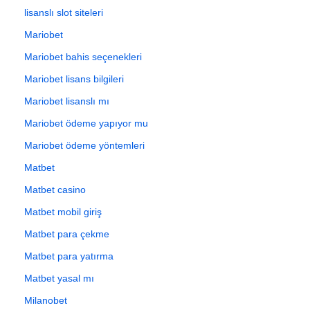
lisanslı slot siteleri
Mariobet
Mariobet bahis seçenekleri
Mariobet lisans bilgileri
Mariobet lisanslı mı
Mariobet ödeme yapıyor mu
Mariobet ödeme yöntemleri
Matbet
Matbet casino
Matbet mobil giriş
Matbet para çekme
Matbet para yatırma
Matbet yasal mı
Milanobet