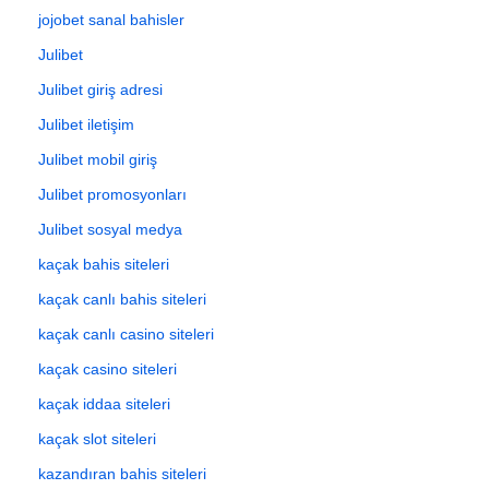
jojobet sanal bahisler
Julibet
Julibet giriş adresi
Julibet iletişim
Julibet mobil giriş
Julibet promosyonları
Julibet sosyal medya
kaçak bahis siteleri
kaçak canlı bahis siteleri
kaçak canlı casino siteleri
kaçak casino siteleri
kaçak iddaa siteleri
kaçak slot siteleri
kazandıran bahis siteleri