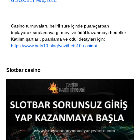
GENZOBET MAÇ İZLE
Casino turnuvaları, belirli süre içinde puan/çarpan
toplayarak sıralamaya girmeyi ve ödül kazanmayı hedefler.
Katılım şartları, puanlama ve ödül detayları için:
https://www.bets10.blog/yazi/bets10-casino/
Slotbar casino