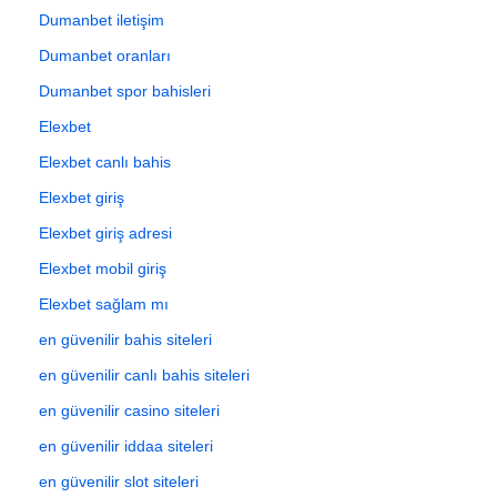
Dumanbet iletişim
Dumanbet oranları
Dumanbet spor bahisleri
Elexbet
Elexbet canlı bahis
Elexbet giriş
Elexbet giriş adresi
Elexbet mobil giriş
Elexbet sağlam mı
en güvenilir bahis siteleri
en güvenilir canlı bahis siteleri
en güvenilir casino siteleri
en güvenilir iddaa siteleri
en güvenilir slot siteleri