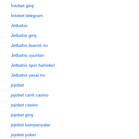
İntobet giriş
İntobet telegram
Jetbahis
Jetbahis giriş
Jetbahis lisanslı mı
Jetbahis oyunları
Jetbahis spor bahisleri
Jetbahis yasal mı
jojobet
jojobet canlı casino
jojobet casino
jojobet giriş
jojobet kampanyalar
jojobet poker