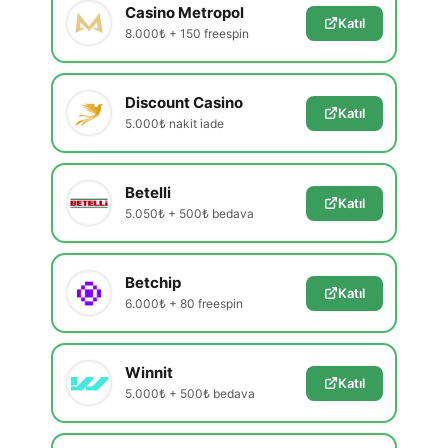
Casino Metropol
Katıl
8.000₺ + 150 freespin
Discount Casino
Katıl
5.000₺ nakit iade
Betelli
Katıl
5.050₺ + 500₺ bedava
Betchip
Katıl
6.000₺ + 80 freespin
Winnit
Katıl
5.000₺ + 500₺ bedava