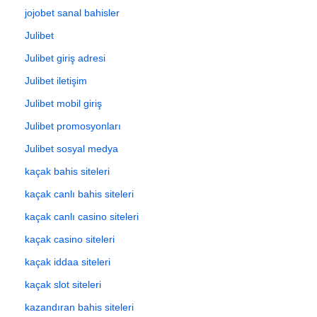
jojobet sanal bahisler
Julibet
Julibet giriş adresi
Julibet iletişim
Julibet mobil giriş
Julibet promosyonları
Julibet sosyal medya
kaçak bahis siteleri
kaçak canlı bahis siteleri
kaçak canlı casino siteleri
kaçak casino siteleri
kaçak iddaa siteleri
kaçak slot siteleri
kazandıran bahis siteleri