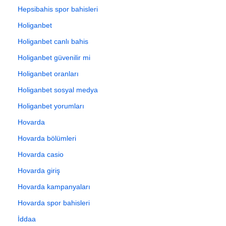
Hepsibahis spor bahisleri
Holiganbet
Holiganbet canlı bahis
Holiganbet güvenilir mi
Holiganbet oranları
Holiganbet sosyal medya
Holiganbet yorumları
Hovarda
Hovarda bölümleri
Hovarda casio
Hovarda giriş
Hovarda kampanyaları
Hovarda spor bahisleri
İddaa