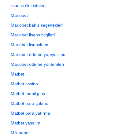
lisanslı slot siteleri
Mariobet
Mariobet bahis seçenekleri
Mariobet lisans bilgileri
Mariobet lisanslı mı
Mariobet ödeme yapıyor mu
Mariobet ödeme yöntemleri
Matbet
Matbet casino
Matbet mobil giriş
Matbet para çekme
Matbet para yatırma
Matbet yasal mı
Milanobet