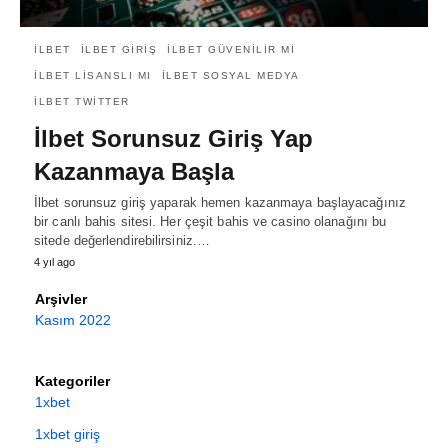
İLBET
İLBET GIRIŞ
İLBET GÜVENILIR MI
İLBET LISANSLI MI
İLBET SOSYAL MEDYA
İLBET TWITTER
İlbet Sorunsuz Giriş Yap
Kazanmaya Başla
İlbet sorunsuz giriş yaparak hemen kazanmaya başlayacağınız
bir canlı bahis sitesi. Her çeşit bahis ve casino olanağını bu
sitede değerlendirebilirsiniz.…
4 yıl ago
Arşivler
Kasım 2022
Kategoriler
1xbet
1xbet giriş