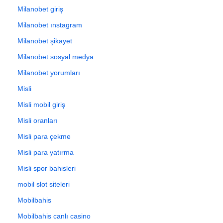
Milanobet giriş
Milanobet ınstagram
Milanobet şikayet
Milanobet sosyal medya
Milanobet yorumları
Misli
Misli mobil giriş
Misli oranları
Misli para çekme
Misli para yatırma
Misli spor bahisleri
mobil slot siteleri
Mobilbahis
Mobilbahis canlı casino