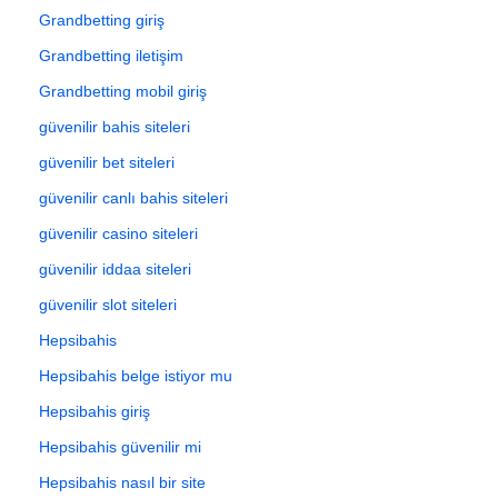
Grandbetting giriş
Grandbetting iletişim
Grandbetting mobil giriş
güvenilir bahis siteleri
güvenilir bet siteleri
güvenilir canlı bahis siteleri
güvenilir casino siteleri
güvenilir iddaa siteleri
güvenilir slot siteleri
Hepsibahis
Hepsibahis belge istiyor mu
Hepsibahis giriş
Hepsibahis güvenilir mi
Hepsibahis nasıl bir site