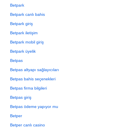
Betpark
Betpark canlı bahis
Betpark giriş
Betpark iletişim
Betpark mobil giriş
Betpark üyelik
Betpas
Betpas altyapı sağlayıcıları
Betpas bahis seçenekleri
Betpas firma bilgileri
Betpas giriş
Betpas ödeme yapıyor mu
Betper
Betper canlı casino