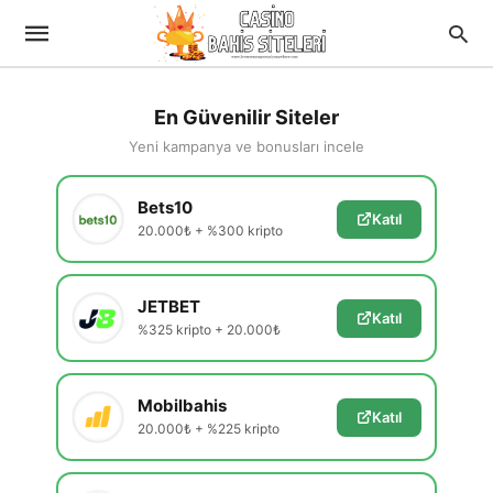
En Güvenilir Siteler
Yeni kampanya ve bonusları incele
Bets10
Katıl
20.000₺ + %300 kripto
JETBET
Katıl
%325 kripto + 20.000₺
Mobilbahis
Katıl
20.000₺ + %225 kripto